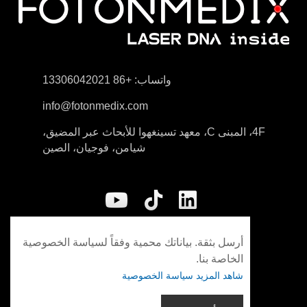
واتساب: +86 13306042021
info@fotonmedix.com
4F، المبنى C، معهد تسينغهوا للأبحاث عبر المضيق،
شيامن، فوجيان، الصين
أرسل بثقة. بياناتك محمية وفقاً لسياسة الخصوصية
الخاصة بنا.
شاهد المزيد سياسة الخصوصية