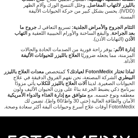
بالليزر لالتهاب المفاصل
, وخلل التنسج الورك وآلام الظهر
(IVDD). يحسن بشكل كبير من حركة الحيوانات الأليفة
المسنة.
التئام الجروح والأمراض الجلدية:
تسريع التعافي لـ
جروح ما
بعد الجراحة
, والبقع الساخنة والأورام الحبيبية اللعقية و
التهاب
الأذن
(التهابات الأذن).
إدارة الألم:
يوفر راحة فورية من الصدمات الحادة والحالات
المزمنة، مما يجعله ضروريًا
العلاج بالليزر للحيوانات الأليفة
الأداة.
لماذا تختار FotonMedix لعيادتك؟
كمتخصص
معدات العلاج بالليزر
البيطري
الشركة المصنعة، نحن نفهم الفروق الدقيقة في علاج
الحيوانات الصغيرة. لدينا
آلات العلاج بالليزر للكلاب
يأتي مزودًا
ببرنامج ذكي يضبط الجرعة بناءً على وزن الحيوان الأليف ولون
معطفه ونوع جسمه. مع
متوافق مع إدارة الغذاء والدواء الأمريكية
الأمان والطاقة العالية (حتى 30 واط/60 واط)، تضمن لك
FotonMedix أوقات علاج أسرع وحيوانات أليفة أكثر سعادة وصحة.