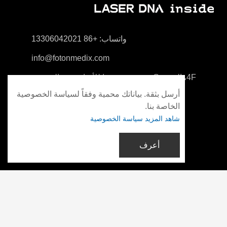
واتساب: +86 13306042021
info@fotonmedix.com
4F، المبنى C، معهد تسينغهوا للأبحاث عبر المضيق،
شيامن، فوجيان، الصين
أرسل بثقة. بياناتك محمية وفقاً لسياسة الخصوصية
الخاصة بنا.
شاهد المزيد سياسة الخصوصية
أعرف