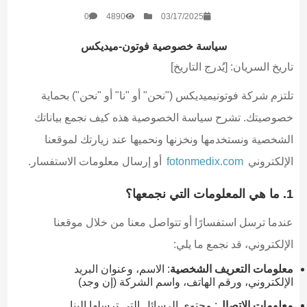
0
4890
03/17/2025
سياسة خصوصية فوتون-ميديكس
تاريخ السريان: [يُدرج التاريخ]
تلتزم شركة فوتونيميديكس ("نحن" أو "نا" أو "نحن") بحماية
خصوصيتك. تشرح سياسة الخصوصية هذه كيف نجمع بياناتك
الشخصية ونستخدمها ونخزنها ونحميها عند زيارتك لموقعنا
الإلكتروني
fotonmedix.com
أو إرسال معلومات الاستفسار.
1. ما هي المعلومات التي نجمعها؟
عندما ترسل استفسارًا أو تتواصل معنا من خلال موقعنا
الإلكتروني، قد نجمع ما يلي:
معلومات التعريف الشخصية
: الاسم، وعنوان البريد
الإلكتروني، ورقم الهاتف، واسم الشركة (إن وجد)
معلومات الاتصال
: محتوى الرسائل التي ترسلها إلينا