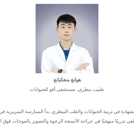
هوانغ منغكيانغ
طبيب بيطري، مستشفى أفو للحيوانات
اعة والغابات بشهادة في تربية الحيوانات والطب البيطري. بدأ الممارسة السر
قى تدريبًا منهجيًا في جراحة الأنسجة الرخوة والتصوير بالموجات ف