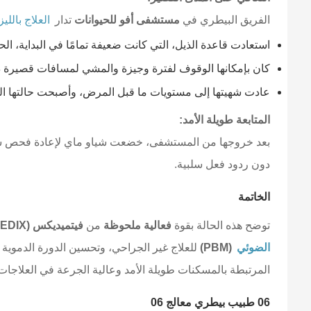
الفريق البيطري في
مستشفى أفو للحيوانات
تدار
العلاج بالليز
استعادت قاعدة الذيل، التي كانت ضعيفة تمامًا في البداية، الح
كان بإمكانها الوقوف لفترة وجيزة والمشي لمسافات قصيرة 
عادت شهيتها إلى مستويات ما قبل المرض، وأصبحت حالتها ال
المتابعة طويلة الأمد:
بعد خروجها من المستشفى، خضعت شياو ماي لإعادة فحص شامل 
دون ردود فعل سلبية.
الخاتمة
توضح هذه الحالة بقوة
فعالية ملحوظة
من
فيتميديكس (VETMEDIX) العلاج بالليزر عالي الطاقة للحيوانات الصغيرة
الضوئي
(PBM)
للعلاج غير الجراحي، وتحسين الدورة الدموية ا
المرتبطة بالمسكنات طويلة الأمد وعالية الجرعة في العلاجات ا
06 طبيب بيطري معالج 06