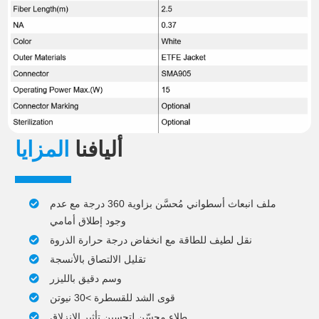
أليافنا
المزايا
ملف انبعاث أسطواني مُحسَّن بزاوية 360 درجة مع عدم
وجود إطلاق أمامي
نقل لطيف للطاقة مع انخفاض درجة حرارة الذروة
تقليل الالتصاق بالأنسجة
وسم دقيق بالليزر
قوى الشد للقسطرة >30 نيوتن
طلاء محسّن لتحسين تأثير الانزلاق