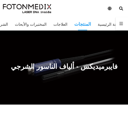
المنتجات
الصفحة الرئيسية
العلاجات
المختبرات والأبحاث
الشر
فايبرميديكس - ألياف الناسور الشرجي