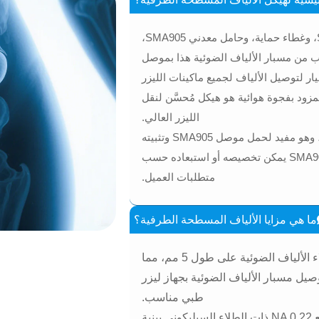
يتألف هيكل الألياف المسطحة من موصل SMA905، وغطاء حماية، وحامل معدني SMA905،
ب من مسبار الألياف الضوئية هذا بموصل
ع فجوة هوائية. يعمل موصل SMA905 كمعيار لتوصيل الألياف لجميع ماكينات الليزر
تحتوي على منفذ SMA905. موصل SMA905 المزود بفجوة هوائية هو هيكل مُحسَّن لنقل
الليزر العالي.
صُنع الحامل المعدني SMA905 لحمل موصل SMA905، وهو مفيد لحمل موصل SMA905 وتثبيته
بالبراغي. وتجدر الإشارة إلى أن الحامل المعدني SMA905 يمكن تخصيصه أو استبعاده حسب
متطلبات العميل.
ما هي مزايا الألياف المسطحة الطرفية؟
في الطرف البعيد من الألياف، تتم إزالة الكسوة وطلاء الألياف الضوئية على طول 5 مم، مما
ل مسبار الألياف الضوئية بجهاز ليزر
طبي مناسب.
تتميز الألياف الضوئية الطبية ذات الطبقات الأربع NA 0.22 ذات الطلاء السيليكوني ببنية