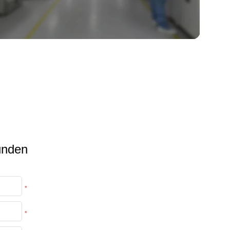
tunden
*
*