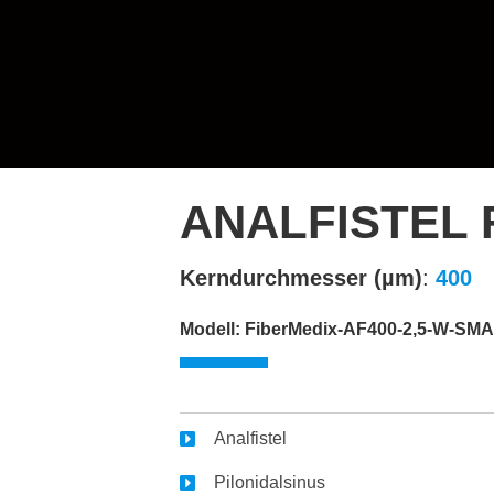
ANALFISTEL 
Kerndurchmesser (µm)
:
400
Modell: FiberMedix-AF400-2,5-W-SMA
Analfistel
Pilonidalsinus