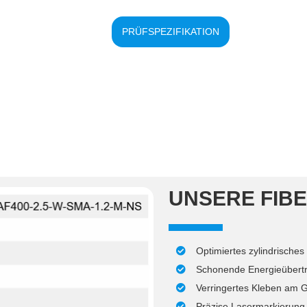
PRÜFSPEZIFIKATION
UNSERE FIB
Optimiertes zylindrische
Schonende Energieübertr
Verringertes Kleben am
Präzise Lasermarkierung