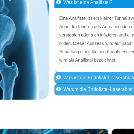
Was ist eine Analfistel?
Eine Analfistel ist ein kleiner Tunne
Anus. Im Inneren des Anus befinden s
verstopfen oder sich infizieren und ei
bilden. Dieser Abszess wird auf natürl
Schaffung eines kleinen Kanals entlee
wird als Analfistel bezeichnet.
Was ist die Endofistel-Laserablat
Warum die Endofistel-Laserablat