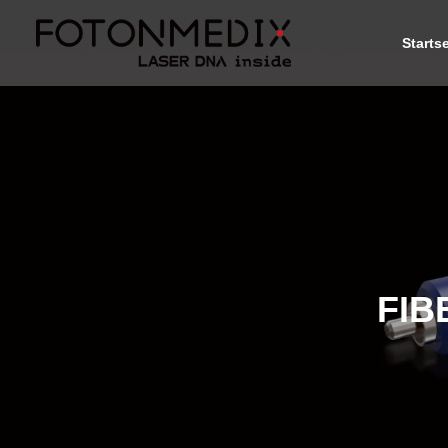
Startse
FIB