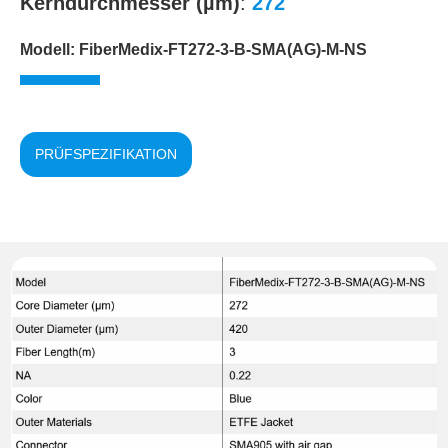
Kerndurchmesser (µm)
:
272
Modell: FiberMedix-FT272-3-B-SMA(AG)-M-NS
PRÜFSPEZIFIKATION