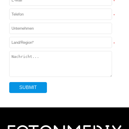
*
*
*