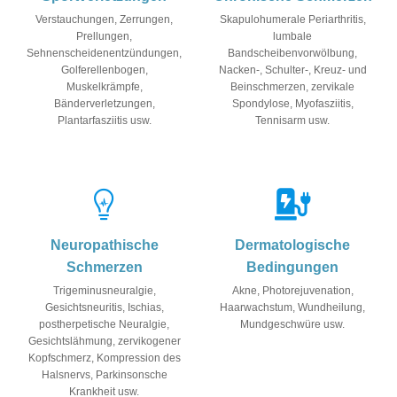
Verstauchungen, Zerrungen,
Skapulohumerale Periarthritis,
Prellungen,
lumbale
Sehnenscheidenentzündungen,
Bandscheibenvorwölbung,
Golferellenbogen,
Nacken-, Schulter-, Kreuz- und
Muskelkrämpfe,
Beinschmerzen, zervikale
Bänderverletzungen,
Spondylose, Myofasziitis,
Plantarfasziitis usw.
Tennisarm usw.
Neuropathische
Dermatologische
Schmerzen
Bedingungen
Trigeminusneuralgie,
Akne, Photorejuvenation,
Gesichtsneuritis, Ischias,
Haarwachstum, Wundheilung,
postherpetische Neuralgie,
Mundgeschwüre usw.
Gesichtslähmung, zervikogener
Kopfschmerz, Kompression des
Halsnervs, Parkinsonsche
Krankheit usw.