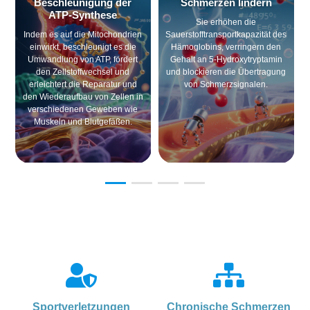
Beschleunigung der
Schmerzen lindern
ATP-Synthese
Sie erhöhen die
Indem es auf die Mitochondrien
Sauerstofftransportkapazität des
einwirkt, beschleunigt es die
Hämoglobins, verringern den
Umwandlung von ATP, fördert
Gehalt an 5-Hydroxytryptamin
den Zellstoffwechsel und
und blockieren die Übertragung
erleichtert die Reparatur und
von Schmerzsignalen.
den Wiederaufbau von Zellen in
verschiedenen Geweben wie
Muskeln und Blutgefäßen.
Sportverletzungen
Chronische Schmerzen