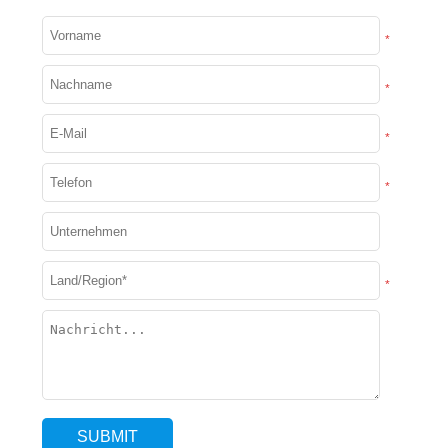
*
*
*
*
*