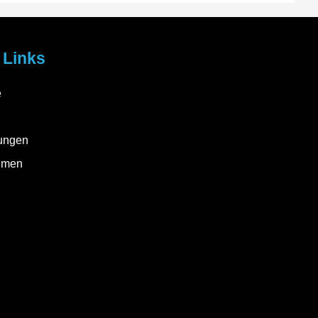
 Links
e
ungen
hmen