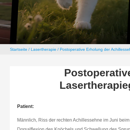
Startseite
/
Lasertherapie
/ Postoperative Erholung der Achilless
Postoperativ
Lasertherapie
Patient:
Männlich, Riss der rechten Achillessehne im Juni beim 
Dorsalflexion des Knöchels und Schwellung des Sprun