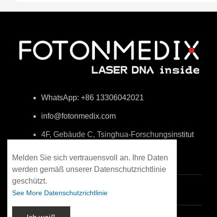
WhatsApp: +86 13306042021
info@fotonmedix.com
4F, Gebäude C, Tsinghua-Forschungsinstitut
über die Taiwanstraße, Xiamen, Fujian,
China
Melden Sie sich vertrauensvoll an. Ihre Daten
werden gemäß unserer Datenschutzrichtlinie
geschützt.
See More Datenschutzrichtlinie