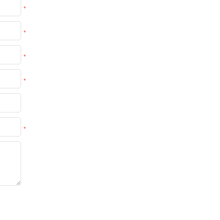
*
*
*
*
*