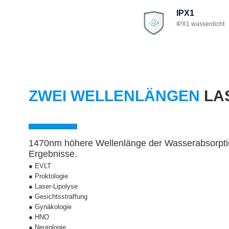
IPX1
IPX1 wasserdicht
ZWEI WELLENLÄNGEN
LA
1470nm höhere Wellenlänge der Wasserabsorptio
Ergebnisse.
● EVLT
● Proktologie
● Laser-Lipolyse
● Gesichtsstraffung
● Gynäkologie
● HNO
● Neurologie