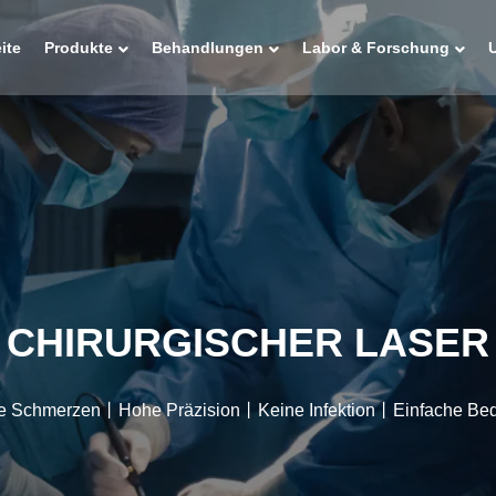
ite
Produkte
Behandlungen
Labor & Forschung
CHIRURGISCHER LASER
e Schmerzen丨Hohe Präzision丨Keine Infektion丨Einfache Be