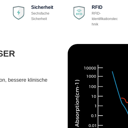
Sicherheit
RFlD
Sechsfache
RFlD-
Sicherheit
Identifikationstec
hnik
SER
n, bessere klinische