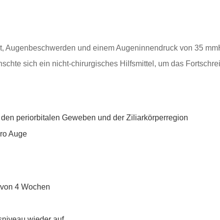
rlust, Augenbeschwerden und einem Augeninnendruck von 35 mmH
chte sich ein nicht-chirurgisches Hilfsmittel, um das Fortschr
den periorbitalen Geweben und der Ziliarkörperregion
pro Auge
b von 4 Wochen
sniveau wieder auf