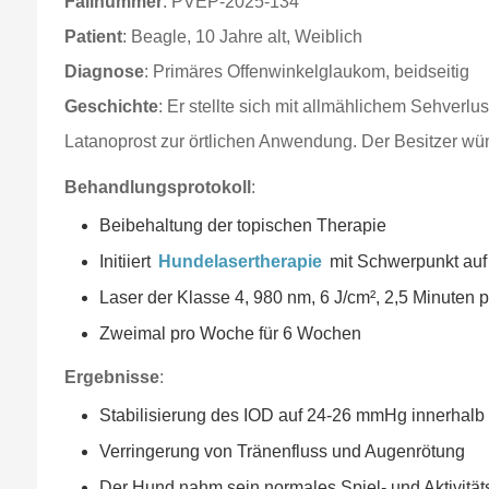
Fallnummer
: PVEP-2025-134
Patient
: Beagle, 10 Jahre alt, Weiblich
Diagnose
: Primäres Offenwinkelglaukom, beidseitig
Geschichte
: Er stellte sich mit allmählichem Sehve
Latanoprost zur örtlichen Anwendung. Der Besitzer wüns
Behandlungsprotokoll
:
Beibehaltung der topischen Therapie
Initiiert
Hundelasertherapie
mit Schwerpunkt auf 
Laser der Klasse 4, 980 nm, 6 J/cm², 2,5 Minuten 
Zweimal pro Woche für 6 Wochen
Ergebnisse
:
Stabilisierung des IOD auf 24-26 mmHg innerhal
Verringerung von Tränenfluss und Augenrötung
Der Hund nahm sein normales Spiel- und Aktivität