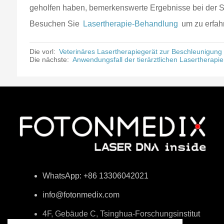
geholfen haben, bemerkenswerte Ergebnisse bei der Sc
Besuchen Sie
Lasertherapie-Behandlung
um zu erfahr
Die vorl:
Veterinäres Lasertherapiegerät zur Beschleunigung 
Die nächste:
Anwendungsfall der tierärztlichen Lasertherap
WhatsApp: +86 13306042021
info@fotonmedix.com
4F, Gebäude C, Tsinghua-Forschungsinstitut