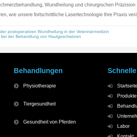
hmerzbehandlung, Wundheilung und chirurgischen Präzision bei
en, wie unsere fortschrittliche Lasertechnologie Ihre Praxis ve
der postoperativen Wundheilung in der Veterinärmedizin
ie bei der Behandlung von Hautgeschwüren
Behandlungen
Schnelle
Physiotherapie
Startseit
Produkte
Tiergesundheit
Behandl
Unterne
Gesundheit von Pferden
Labor
Kontakt