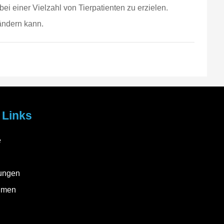
 einer Vielzahl von Tierpatienten zu erzielen.
rändern kann.
 Links
e
ungen
hmen