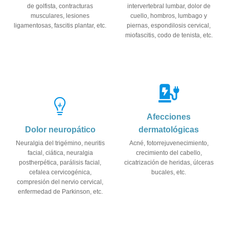
de golfista, contracturas
intervertebral lumbar, dolor de
musculares, lesiones
cuello, hombros, lumbago y
ligamentosas, fascitis plantar, etc.
piernas, espondilosis cervical,
miofascitis, codo de tenista, etc.
Afecciones
Dolor neuropático
dermatológicas
Neuralgia del trigémino, neuritis
Acné, fotorrejuvenecimiento,
facial, ciática, neuralgia
crecimiento del cabello,
postherpética, parálisis facial,
cicatrización de heridas, úlceras
cefalea cervicogénica,
bucales, etc.
compresión del nervio cervical,
enfermedad de Parkinson, etc.