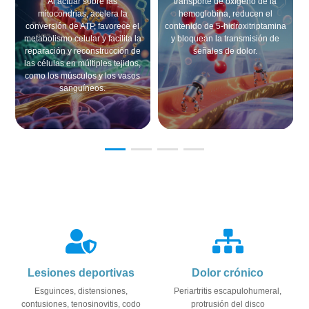
Al actuar sobre las
transporte de oxígeno de la
mitocondrias, acelera la
hemoglobina, reducen el
conversión de ATP, favorece el
contenido de 5-hidroxitriptamina
metabolismo celular y facilita la
y bloquean la transmisión de
reparación y reconstrucción de
señales de dolor.
las células en múltiples tejidos,
como los músculos y los vasos
sanguíneos.
Lesiones deportivas
Dolor crónico
Esguinces, distensiones,
Periartritis escapulohumeral,
contusiones, tenosinovitis, codo
protrusión del disco