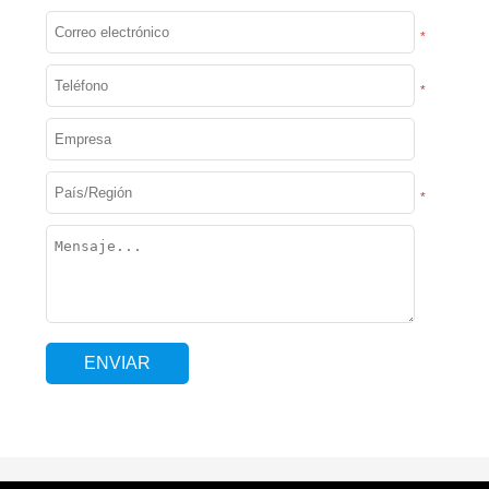
*
*
*