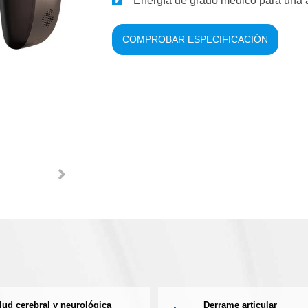
Energía de grado médico para una a
COMPROBAR ESPECIFICACIÓN
lud cerebral y neurológica
Derrame articular