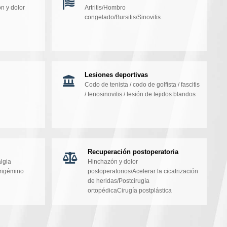
ón y dolor
Artritis/Hombro
congelado/Bursitis/Sinovitis
Lesiones deportivas
Codo de tenista / codo de golfista / fascitis
/ tenosinovitis / lesión de tejidos blandos
Recuperación postoperatoria
lgia
Hinchazón y dolor
trigémino
postoperatorios/Acelerar la cicatrización
de heridas/Postcirugía
ortopédicaCirugía postplástica