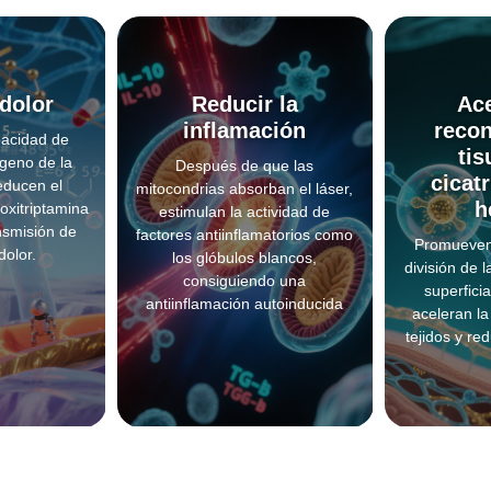
 dolor
Reducir la
Ace
inflamación
recon
acidad de
tis
ígeno de la
Después de que las
cicat
educen el
mitocondrias absorban el láser,
h
oxitriptamina
estimulan la actividad de
nsmisión de
factores antiinflamatorios como
Promueven 
dolor.
los glóbulos blancos,
división de 
consiguiendo una
superfici
antiinflamación autoinducida
aceleran la
tejidos y red