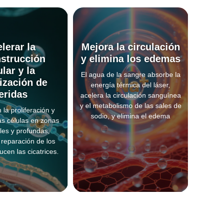
lerar la
Mejora la circulación
strucción
y elimina los edemas
ular y la
El agua de la sangre absorbe la
rización de
energía térmica del láser,
eridas
acelera la circulación sanguínea
y el metabolismo de las sales de
la proliferación y
sodio, y elimina el edema
las células en zonas
ales y profundas,
 reparación de los
ucen las cicatrices.