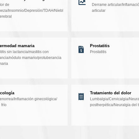
lor de
Derrame articular/Inflamaci
beza/Insomnio/Depresión/TDAH/Niebl
articular
erebral
fermedad mamaria
Prostatitis
itis sin lactancia/mastitis con
Prostatitis
tancia/nódulo mamario/protuberancia
aria
cología
Tratamiento del dolor
norrea/Inflamación ginecológica/
Lumbalgia/Cervicalgia/Neura
 frío
postherpética/Neuralgia del 