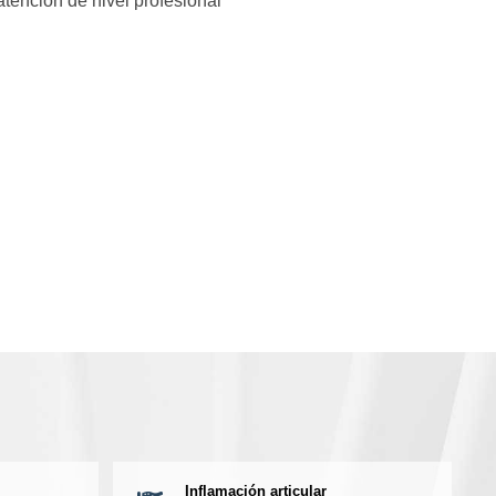
tención de nivel profesional
Inflamación articular