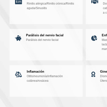
Rinitis alérgica/Rinitis crónica/Rinitis
Do
aguda/Sinusitis
ca
a c
Parálisis del nervio facial
En
Parálisis del nervio facial
Mast
lac
mam
Inflamación
Gine
Otitis/neumonía/inflamación
Disme
cutánea/rosácea
Útero