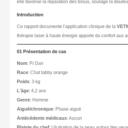
elle favorise la réparation des tissus, soulage la douleu
Introduction
Ce rapport documente l'application clinique de la
VET
thérapie laser à haute énergie apporte du confort aux
01 Présentation de cas
Nom
: Pi Dan
Race
: Chat tabby orange
Poids
: 3 kg
L'âge
: 4,2 ans
Genre
: Homme
Aiguë/chronique
: Phase aiguë
Antécédents médicaux
: Aucun
Plainte du chef
: Ulcération de la peau autour des yeu