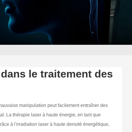
e dans le traitement des
mauvaise manipulation peut facilement entraîner des
al. La thérapie laser à haute énergie, en tant que
e à l'irradiation laser à haute densité énergétique,