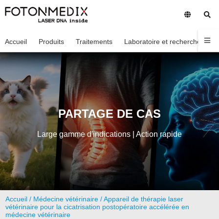
Accueil
Produits
Traitements
Laboratoire et recherche
En
PARTAGE DE CAS
Large gamme d'indications | Action rapide
Accueil
/
Médecine vétérinaire
/ Appareil de thérapie laser
vétérinaire pour la cicatrisation postopératoire accélérée en
médecine vétérinaire