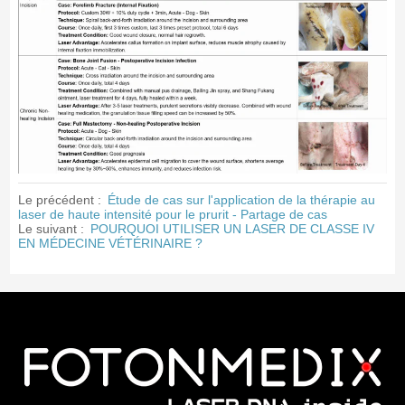
Le précédent :
Étude de cas sur l'application de la thérapie au
laser de haute intensité pour le prurit - Partage de cas
Le suivant :
POURQUOI UTILISER UN LASER DE CLASSE IV
EN MÉDECINE VÉTÉRINAIRE ?