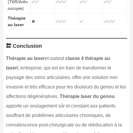
(TKR/Arthr
✅✅
✅✅✅
✅✅
✅✅
oscopie)
Thérapie
❌
✅✅✅
✅
✅✅✅
au laser
🔚 Conclusion
Thérapie au laser
et surtout
classe 4 thérapie au
laser
L'entreprise, qui est en train de transformer le
paysage des soins articulaires, offre une solution non
invasive et très efficace pour les douleurs du genou et les
affections dégénératives.
Thérapie laser du genou
apporte un soulagement sûr et constant aux patients
souffrant de problèmes articulaires chroniques, de
convalescence post-chirurgicale ou de rééducation à la