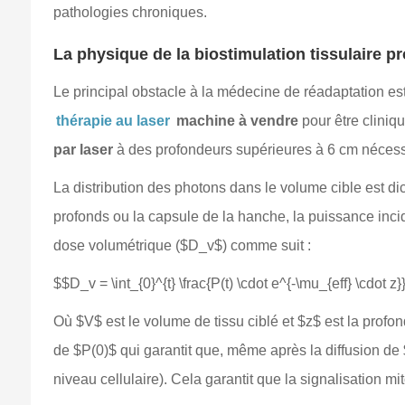
pathologies chroniques.
La physique de la biostimulation tissulaire pr
Le principal obstacle à la médecine de réadaptation est
thérapie au laser
machine à vendre
pour être cliniq
par laser
à des profondeurs supérieures à 6 cm nécessit
La distribution des photons dans le volume cible est di
profonds ou la capsule de la hanche, la puissance incide
dose volumétrique ($D_v$) comme suit :
$$D_v = \int_{0}^{t} \frac{P(t) \cdot e^{-\mu_{eff} \cdot z}
Où $V$ est le volume de tissu ciblé et $z$ est la profon
de $P(0)$ qui garantit que, même après la diffusion de
niveau cellulaire). Cela garantit que la signalisation m