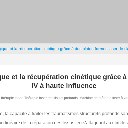
ique et la récupération cinétique grâce à des plates-formes laser de cl
ue et la récupération cinétique grâce à
IV à haute influence
thérapie laser
Thérapie laser des tissus profonds
Machine de thérapie laser à v
la capacité à traiter les traumatismes structurels profonds san
n linéaire de la réparation des tissus, en s'attaquant aux limit