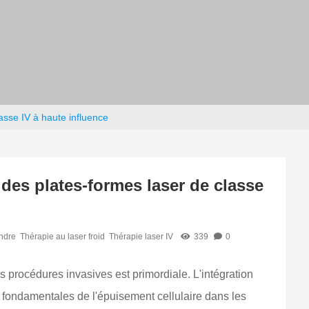
asse IV à haute influence
 des plates-formes laser de classe
endre
Thérapie au laser froid
Thérapie laser IV
339
0
s procédures invasives est primordiale. L'intégration
es fondamentales de l'épuisement cellulaire dans les