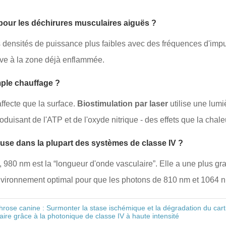
ée pour les déchirures musculaires aiguës ?
des densités de puissance plus faibles avec des fréquences d'imp
ive à la zone déjà enflammée.
imple chauffage ?
fecte que la surface.
Biostimulation par laser
utilise une lum
uisant de l'ATP et de l'oxyde nitrique - des effets que la chale
luse dans la plupart des systèmes de classe IV ?
980 nm est la “longueur d'onde vasculaire”. Elle a une plus gran
environnement optimal pour que les photons de 810 nm et 1064 nm
hrose canine : Surmonter la stase ischémique et la dégradation du cart
aire grâce à la photonique de classe IV à haute intensité