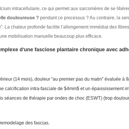
cium intracellulaire, ce qui permet aux sarcomères de se libére
-elle douloureuse ?
pendant ce processus ? Au contraire, la sens
”. La chaleur profonde facilite l'allongement immédiat des fibre
une mobilisation manuelle beaucoup plus efficace.
omplexe d'une fasciose plantaire chronique avec adh
érieur (14 mois), douleur “au premier pas du matin” évaluée à 9
e calcification intra-fasciale de $4mm$ et un épaississement i
is séances de thérapie par ondes de choc (ESWT) (trop douloureu
e remodelage des fascias.