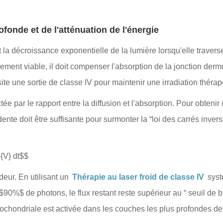
ofonde et de l'atténuation de l'énergie
 la décroissance exponentielle de la lumière lorsqu'elle travers
uement viable, il doit compenser l'absorption de la jonction der
e une sortie de classe IV pour maintenir une irradiation thérap
ctée par le rapport entre la diffusion et l'absorption. Pour obt
nte doit être suffisante pour surmonter la “loi des carrés invers
}{V} dt$$
deur. En utilisant un
Thérapie au laser froid de classe IV
syst
 $90%$ de photons, le flux restant reste supérieur au “ seuil d
itochondriale est activée dans les couches les plus profondes de