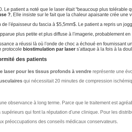
 Le patient a noté que le laser était “beaucoup plus tolérable q
use ?
, Elle insiste sur le fait que la chaleur apaisante crée une
de l'épaisseur du fascia à $5,5mm$. Le patient a repris un jogg
pparue plus petite et plus diffuse à l'imagerie, probablement e
issance a réussi là où l'onde de choc a échoué en fournissant 
e protocole
biostimulation par laser
s'attaque à la fois à la dou
ormité des patients
e laser pour les tissus profonds à vendre
représente une évolu
usculaires
qui nécessitait 20 minutes de compression ischémiq
t une observance à long terme. Parce que le traitement est agréab
supérieurs qui font la réputation d'une clinique. Pour les distrib
aux préoccupations des conseils médicaux conservateurs.