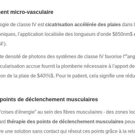
ment micro-vasculaire
logie de classe IV est
cicatrisation accélérée des plaies
dans l
chroniques, l'application localisée des longueurs d'onde $650nm
GF).
haute densité de photons des systèmes de classe IV favorise l“”a
scularisation accrue fournit la plomberie nécessaire à l'apport de
ion de la plaie de $40\%$. Pour le patient, cela signifie une rédu
s points de déclenchement musculaires
crises d'énergie” au sein des fibres musculaires - des zones lo
dard
thérapie des points de déclenchement musculaires
peuve
re une solution sans contact qui résout ces points grâce à la r