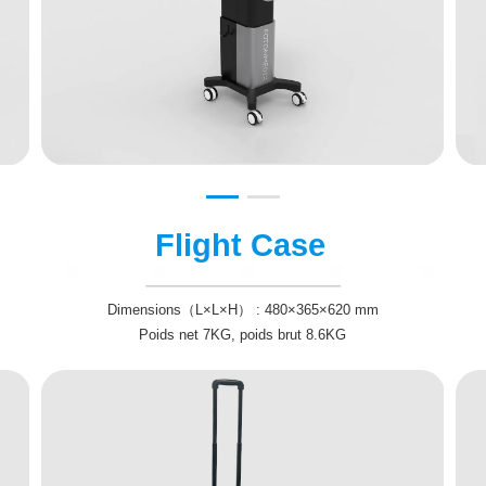
Flight Case
Dimensions（L×L×H） : 480×365×620 mm
Poids net 7KG, poids brut 8.6KG