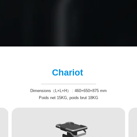
Chariot
Dimensions（L×L×H） : 460×650×875 mm
Poids net 15KG, poids brut 18KG