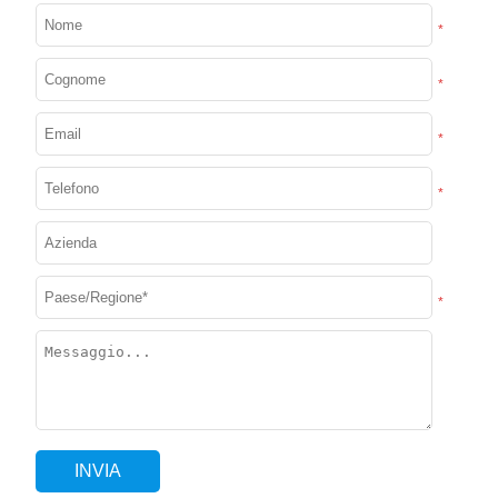
*
*
*
*
*