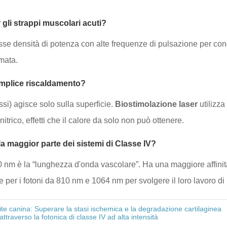
r gli strappi muscolari acuti?
basse densità di potenza con alte frequenze di pulsazione per con
mata.
semplice riscaldamento?
si) agisce solo sulla superficie.
Biostimolazione laser
utilizza
rico, effetti che il calore da solo non può ottenere.
a maggior parte dei sistemi di Classe IV?
 nm è la “lunghezza d'onda vascolare”. Ha una maggiore affinità
e per i fotoni da 810 nm e 1064 nm per svolgere il loro lavoro di
ite canina: Superare la stasi ischemica e la degradazione cartilaginea
attraverso la fotonica di classe IV ad alta intensità