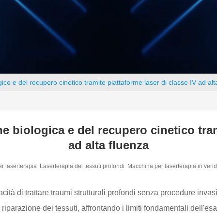
co e del recupero cinetico tramite piattaforme laser di classe IV ad alt
 biologica e del recupero cinetico tram
ad alta fluenza
r laserterapia
Laserterapia dei tessuti profondi
Macchina per laserterapia in vend
ità di trattare traumi strutturali profondi senza procedure inva
riparazione dei tessuti, affrontando i limiti fondamentali dell'es