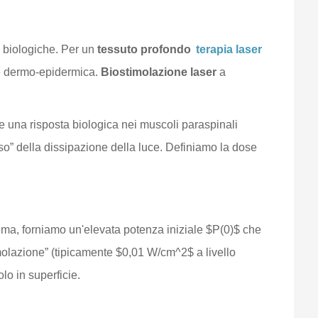
e biologiche. Per un
tessuto profondo
terapia laser
ne dermo-epidermica.
Biostimolazione laser
a
re una risposta biologica nei muscoli paraspinali
so” della dissipazione della luce. Definiamo la dose
ema, forniamo un'elevata potenza iniziale $P(0)$ che
timolazione” (tipicamente $0,01 W/cm^2$ a livello
lo in superficie.