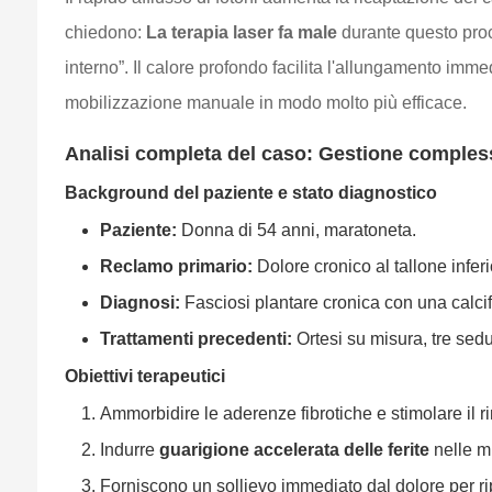
chiedono:
La terapia laser fa male
durante questo proce
interno”. Il calore profondo facilita l'allungamento im
mobilizzazione manuale in modo molto più efficace.
Analisi completa del caso: Gestione compless
Background del paziente e stato diagnostico
Paziente:
Donna di 54 anni, maratoneta.
Reclamo primario:
Dolore cronico al tallone infer
Diagnosi:
Fasciosi plantare cronica con una calcif
Trattamenti precedenti:
Ortesi su misura, tre sedu
Obiettivi terapeutici
Ammorbidire le aderenze fibrotiche e stimolare il r
Indurre
guarigione accelerata delle ferite
nelle mi
Forniscono un sollievo immediato dal dolore per ri