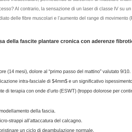
sso? Al contrario, la sensazione di un laser di classe IV su un 
mediato delle fibre muscolari e l'aumento del range di moviment
a della fascite plantare cronica con aderenze fibrot
iore (14 mesi), dolore al “primo passo del mattino” valutato 9/10.
icazione intra-fasciale di $4mm$ e un significativo ispessiment
te di terapia con onde d'urto (ESWT) (troppo dolorose per continu
imodellamento della fascia.
cro-strappi all'attaccatura del calcagno.
pristinare un ciclo di deambulazione normale.