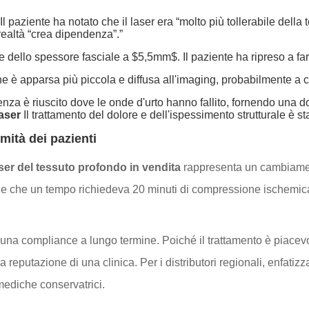
. Il paziente ha notato che il laser era “molto più tollerabile del
 realtà “crea dipendenza”.”
 dello spessore fasciale a $5,5mm$. Il paziente ha ripreso a fa
e è apparsa più piccola e diffusa all'imaging, probabilmente a
otenza è riuscito dove le onde d'urto hanno fallito, fornendo una
aser
Il trattamento del dolore e dell'ispessimento strutturale è 
mità dei pazienti
ser del tessuto profondo in vendita
rappresenta un cambiament
 che un tempo richiedeva 20 minuti di compressione ischemica 
ura una compliance a lungo termine. Poiché il trattamento è piacev
 la reputazione di una clinica. Per i distributori regionali, enfati
mediche conservatrici.