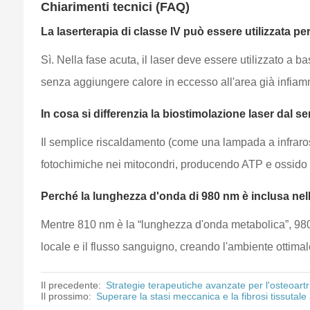
Chiarimenti tecnici (FAQ)
La laserterapia di classe IV può essere utilizzata pe
Sì. Nella fase acuta, il laser deve essere utilizzato a 
senza aggiungere calore in eccesso all'area già infiam
In cosa si differenzia la biostimolazione laser dal 
Il semplice riscaldamento (come una lampada a infraros
fotochimiche nei mitocondri, producendo ATP e ossido nit
Perché la lunghezza d'onda di 980 nm è inclusa nell
Mentre 810 nm è la “lunghezza d'onda metabolica”, 980
locale e il flusso sanguigno, creando l'ambiente ottimal
Il precedente:
Strategie terapeutiche avanzate per l'osteoartr
Il prossimo:
Superare la stasi meccanica e la fibrosi tissutale 