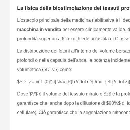
La fisica della biostimolazione dei tessuti pro
L'ostacolo principale della medicina riabilitativa è il
macchina in vendita
per essere clinicamente valida, 
profondità superiori a 6 cm richiede un'uscita di Class
La distribuzione dei fotoni all'interno del volume bersa
profondi o nella capsula dell'anca, la potenza incident
volumetrica ($D_v$) come:
$$D_v = \int_{0}^{t} \frac{P(t) \cdot e^{-\mu_{eff} \cdot z}
Dove $V$ è il volume del tessuto mirato e $z$ è la prof
garantisce che, anche dopo la diffusione di $90%$ di fot
cellulare). Ciò garantisce che la segnalazione mitocondri