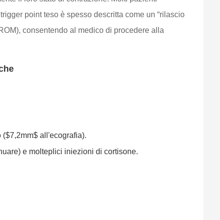
trigger point teso è spesso descritta come un “rilascio
o (ROM), consentendo al medico di procedere alla
iche
o ($7,2mm$ all'ecografia).
are) e molteplici iniezioni di cortisone.