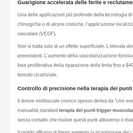
Guarigione accelerata delle ferite e reclutam
Una delle applicazioni più profonde della tecnologia d
chirurgiche o di ulcere croniche, l'applicazione local
vascolare (VEGF).
Non si tratta solo di un effetto superficiale. L'elevata 
preesistenti. L'aumento della vascolarizzazione fornisce 
fase proliferativa della riparazione della ferita fino a $
tessuto cicatriziale.
Controllo di precisione nella terapia dei punt
Il dolore miofasciale cronico spesso deriva da “crisi ene
manualità standard
terapia dei punti trigger muscolar
senza contatto che risolve questi punti attraverso il ri
Il rapido afflusso di fotoni aumenta la ricaptazione del c