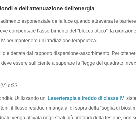
fondi e dell'attenuazione dell'energia
 decadimento esponenziale della luce quando attraversa le barrier
deve compensare l'assorbimento del “blocco ottico”, la giunzio
e IV per mantenere un'irradiazione terapeutica.
glio è dettata dal rapporto dispersione-assorbimento. Per ottene
e deve essere sufficiente a superare la “legge del quadrato inver
}{V} dt$$
ondità. Utilizzando un
Laserterapia a freddo di classe IV
sist
oni, il flusso residuo rimanga al di sopra della “soglia di bios
ale venga attivata negli strati più profondi della lesione, non so