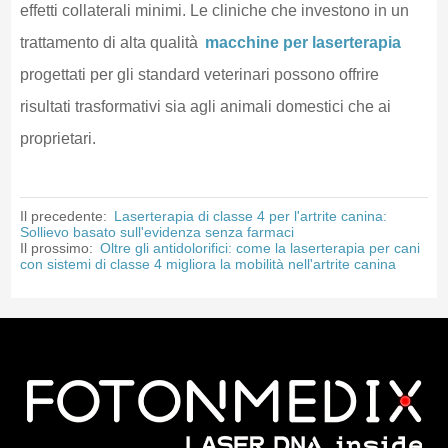
effetti collaterali minimi. Le cliniche che investono in un
trattamento di alta qualità
macchine per laserterapia
progettati per gli standard veterinari possono offrire
risultati trasformativi sia agli animali domestici che ai
proprietari.
Il precedente:
Laserterapia di classe 4 per l'artrite canina:
Sollievo basato sull'evidenza senza farmaci
Il prossimo:
Oltre gli antidolorifici: come la laserterapia per cani
con sistemi di classe 4 migliora la mobilità nell'artrite canina