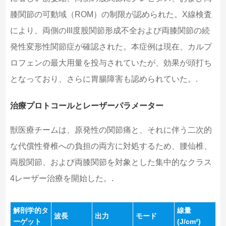
膝関節の可動域（ROM）の制限が認められた。X線検査
により、両側のIII度股関節形成不全および両膝関節の続
発性変形性関節症が確認された。本症例は現在、カルプ
ロフェンの最大用量を投与されていたが、効果が頭打ち
となっており、さらに胃腸障害も認められていた。.
治療プロトコールとレーザーパラメーター
獣医療チームは、原発性の関節痛と、それに伴う二次的
な代償性脊椎への負担の両方に対処するため、腰仙椎、
両股関節、および両膝関節を対象とした集中的なクラス
4レーザー治療を開始した。.
解剖学的タ
線量
波長
出力
モード
ーゲット
(J/cm²)