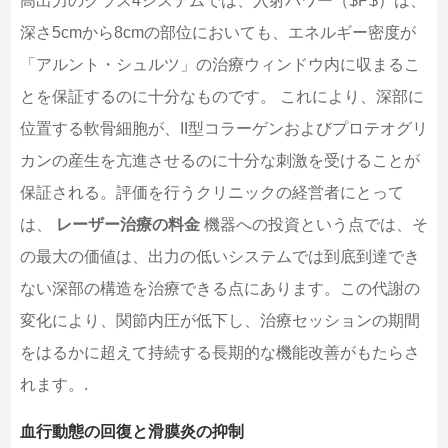
高出力のクラス4システムでは、入射パワー（$P$）は、
深さ5cmから8cmの部位においても、エネルギー密度が
「アルント・シュルツ」の治療ウィンドウ内に収まるこ
とを保証するのに十分なものです。 これにより、深部に
位置する軟骨細胞が、II型コラーゲンおよびプロテオグリ
カンの産生を亢進させるのに十分な刺激を受けることが
保証される。評価を行うクリニックの経営者にとって
は、
レーザー治療の料金
機器への投資という点では、そ
の最大の価値は、出力の低いシステムでは到底到達でき
ない深部の構造を治療できる点にあります。この代謝の
変化により、関節内圧が低下し、治療セッションの期間
をはるかに超えて持続する長期的な機能改善がもたらさ
れます。.
血行動態の回復と滑膜炎の抑制