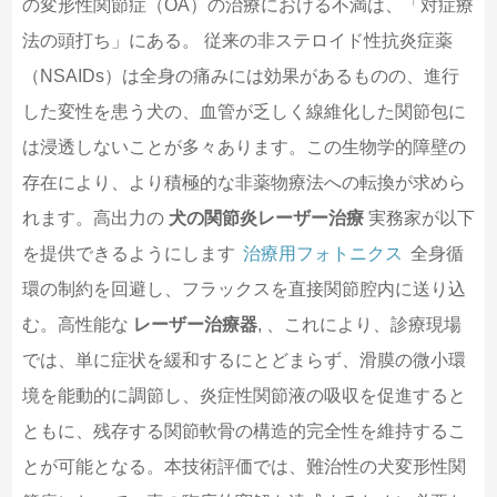
の変形性関節症（OA）の治療における不満は、「対症療
法の頭打ち」にある。 従来の非ステロイド性抗炎症薬
（NSAIDs）は全身の痛みには効果があるものの、進行
した変性を患う犬の、血管が乏しく線維化した関節包に
は浸透しないことが多々あります。この生物学的障壁の
存在により、より積極的な非薬物療法への転換が求めら
れます。高出力の
犬の関節炎レーザー治療
実務家が以下
を提供できるようにします
治療用フォトニクス
全身循
環の制約を回避し、フラックスを直接関節腔内に送り込
む。高性能な
レーザー治療器
, 、これにより、診療現場
では、単に症状を緩和するにとどまらず、滑膜の微小環
境を能動的に調節し、炎症性関節液の吸収を促進すると
ともに、残存する関節軟骨の構造的完全性を維持するこ
とが可能となる。本技術評価では、難治性の犬変形性関