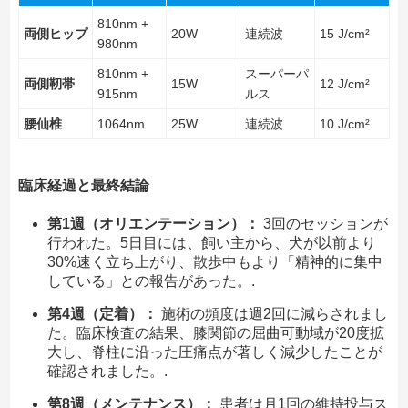
810nm +
両側ヒップ
20W
連続波
15 J/cm²
980nm
810nm +
スーパーパ
両側靭帯
15W
12 J/cm²
915nm
ルス
腰仙椎
1064nm
25W
連続波
10 J/cm²
臨床経過と最終結論
第1週（オリエンテーション）：
3回のセッションが
行われた。5日目には、飼い主から、犬が以前より
30%速く立ち上がり、散歩中もより「精神的に集中
している」との報告があった。.
第4週（定着）：
施術の頻度は週2回に減らされまし
た。臨床検査の結果、膝関節の屈曲可動域が20度拡
大し、脊柱に沿った圧痛点が著しく減少したことが
確認されました。.
第8週（メンテナンス）：
患者は月1回の維持投与ス