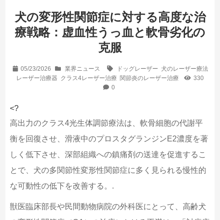
犬の変形性関節症に対する高度な治
療戦略：虚血性うっ血と軟骨劣化の
克服
05/23/2026
業界ニュース
ドッグレーザー
犬のレーザー療法
レーザー治療器
クラス4レーザー治療
関節炎のレーザー治療
330
0
<?
高出力のクラス4光生体調節療法は、軟骨細胞の代謝平
衡を回復させ、滑液中のプロスタグランジンE2濃度を著
しく低下させ、深部組織への鎮痛剤の送達を促進するこ
とで、犬の多関節性変形性関節症に多く見られる慢性的
な可動性の低下を改善する。.
獣医臨床部長や民間動物病院の外科医にとって、高齢犬