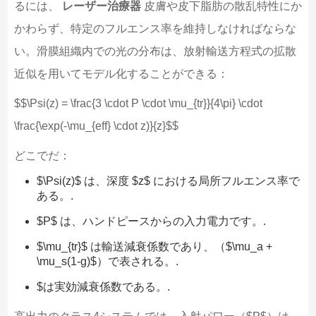
るには、
レーザー治療器
皮膚や皮下脂肪の散乱特性にか
かわらず、特定のフルエンス率を維持しなければならな
い。滑膜組織内での光の分布は、放射輸送方程式の拡散
近似を用いてモデル化することができる：
$$\Psi(z) = \frac{3 \cdot P \cdot \mu_{tr}}{4\pi} \cdot
\frac{\exp(-\mu_{eff} \cdot z)}{z}$$
どこでだ：
$\Psi(z)$ は、深度 $z$ における局所フルエンス率で
ある。.
$P$ は、ハンドピースからの入力電力です。.
$\mu_{tr}$ は輸送減衰係数であり、（$\mu_a +
\mu_s(1-g)$）で表される。.
$は実効減衰係数である。.