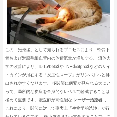
この「光弛緩」として知られるプロセスにより、軟骨下
骨および滑膜毛細血管内の体積流量が増加する。 流体力
学の改善により、IL-1$\beta$やTNF-$\alpha$などのサイ
トカインが混在する「炎症性スープ」がリンパ系へと排
出されやすくなります。 多関節に病変が見られる犬にと
って、局所的な炎症を全身的なレベルで軽減することは
極めて重要です。獣医師が高性能な
レーザー治療器
, 、
これにより、関節に対して事実上「生物学的洗浄」が行
われているのです。 微小血管系を正常化することで、こ