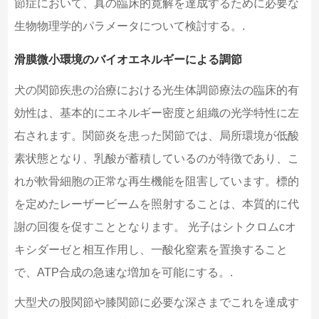
節症において、真の臨床的寛解を達成するために必要な
生物物理学的パラメータについて検討する。.
滑膜微小環境のバイオエネルギーによる調節
犬の関節疾患の治療における光生体調節療法の臨床的有
効性は、基本的にエネルギー密度と組織の光学特性に左
右されます。関節炎を患った関節では、局所環境が低酸
素状態となり、乳酸が蓄積しているのが特徴であり、こ
れが軟骨細胞の正常な再生機能を阻害しています。標的
を定めたレーザービームを照射することは、本質的に代
謝の回復を促すこととなります。 光子はシトクロムcオ
キシダーゼと相互作用し、一酸化窒素を置換すること
で、ATP合成の急速な増加を可能にする。.
大型犬の股関節や膝関節に必要な深さまでこれを達成す