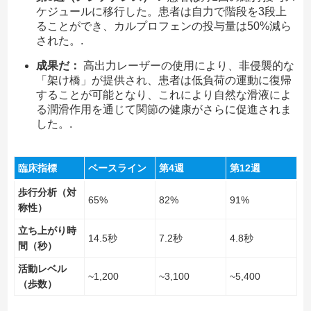
ケジュールに移行した。患者は自力で階段を3段上
ることができ、カルプロフェンの投与量は50%減ら
された。.
成果だ：
高出力レーザーの使用により、非侵襲的な
「架け橋」が提供され、患者は低負荷の運動に復帰
することが可能となり、これにより自然な滑液によ
る潤滑作用を通じて関節の健康がさらに促進されま
した。.
臨床指標
ベースライン
第4週
第12週
歩行分析（対
65%
82%
91%
称性）
立ち上がり時
14.5秒
7.2秒
4.8秒
間（秒）
活動レベル
~1,200
~3,100
~5,400
（歩数）