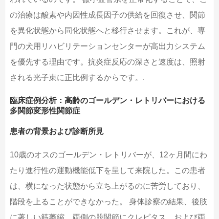
の治療は酸素や内因性成長因子の供給を回復させ、関節
を異化状態から同化状態へと移行させます。これが、専
門の犬用リハビリテーションセンターが高出力システム
を優先する理由です。抗炎症反応の深さと速度は、照射
される光子束に正比例するからです。.
臨床症例分析：高齢のゴールデン・レトリバーにおける
多関節変形性関節症
患者の背景および診断所見
10歳のオスのゴールデン・レトリバーが、12ヶ月間にわ
たり進行性の運動機能低下を呈して来院した。この患者
は、横になった状態から立ち上がるのに苦労しており、
階段を上ることができなかった。 身体診察の結果、後肢
に著しい筋萎縮、両側の股関節にクレピタス、および両