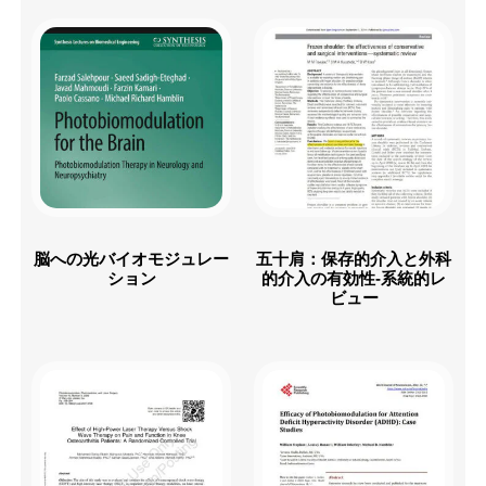
脳への光バイオモジュレー
五十肩：保存的介入と外科
ション
的介入の有効性-系統的レ
ビュー