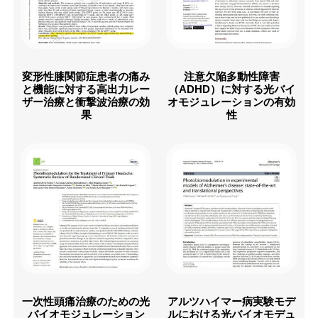
変形性膝関節症患者の痛み
注意欠陥多動性障害
と機能に対する高出力レー
（ADHD）に対する光バイ
ザー治療と衝撃波治療の効
オモジュレーションの有効
果
性
一次性頭痛治療のための光
アルツハイマー病実験モデ
バイオモジュレーション
ルにおける光バイオモデュ