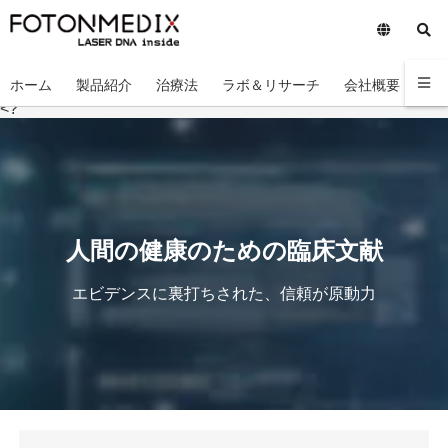
ホーム
製品紹介
治療法
ラボ＆リサーチ
会社概要
お
<?
人間の健康のための臨床文献
エビデンスに裏打ちされた、信頼が原動力