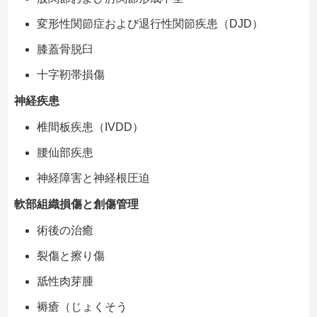
変形性関節症および退行性関節疾患（DJD）
膝蓋骨脱臼
十字靭帯損傷
神経疾患
椎間板疾患（IVDD）
腰仙部疾患
神経障害と神経根圧迫
軟部組織損傷と創傷管理
術後の治癒
裂傷と擦り傷
舐性肉芽腫
褥瘡（じょくそう