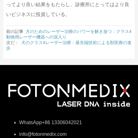
ってより良い結果をもたらし、診療所にとってはより良
いビジネスに投資している。
前の記事
犬のためのレーザー治療のパワーを解き放つ：クラス4
動物用レーザー機器への深入り
次だ：
犬のクラス4レーザー治療：最先端技術による獣医療の進
歩
WhatsApp+86 13306042021
info@fotonmedix.com