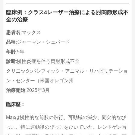
臨床例：クラス4レーザー治療による肘関節形成不
全の治療
患者名
:マックス
品種
:ジャーマン・シェパード
年齢
:5年
診断
:慢性炎症を伴う両肘形成不全
クリニック
:パシフィック・アニマル・リハビリテーショ
ン・センター（米国オレゴン州
治療開始
:2025年3月
臨床歴：
Maxは慢性的な前肢の跛行、可動域の減少、間欠的なび
っこ、特に運動後のびっこをひいていた。レントゲン写