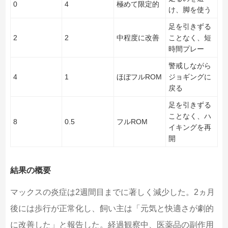
0
4
極めて限定的
け、脚を使う
足を引きずる
2
2
中程度に改善
ことなく、短
時間プレー
警戒しながら
4
1
ほぼフルROM
ジョギングに
戻る
足を引きずる
ことなく、ハ
8
0.5
フルROM
イキングを再
開
結果の概要
マックスの炎症は2週間目までに著しく減少した。2ヵ月
後には歩行が正常化し、飼い主は「元気と快適さが劇的
に改善した」と報告した。経過観察中、医薬品の副作用