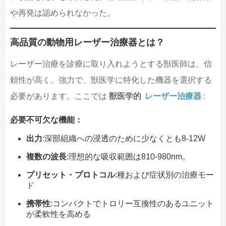
や再発は認められなかった。
高品質の動物用レーザー治療器とは？
レーザー治療を診療に取り入れようとする獣医師は、信
頼性が高く、強力で、獣医学に特化した機器を選択する
必要があります。ここでは
獣医学的
レーザー治療器
:
必要不可欠な機能：
出力
:深部組織への浸透のために少なくとも8-12W
複数の波長
:理想的な吸収範囲は810-980nm。
プリセット・プロトコル
:種および症状別の治療モー
ド
携帯性
:コンパクトでトロリー互換性のあるユニット
が柔軟性を高める