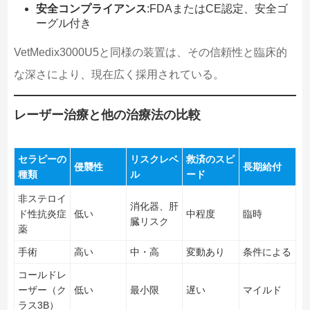
安全コンプライアンス
:FDAまたはCE認定、安全ゴ
ーグル付き
VetMedix3000U5と同様の装置は、その信頼性と臨床的
な深さにより、現在広く採用されている。
レーザー治療と他の治療法の比較
セラピーの
リスクレベ
救済のスピ
侵襲性
長期給付
種類
ル
ード
非ステロイ
消化器、肝
ド性抗炎症
低い
中程度
臨時
臓リスク
薬
手術
高い
中・高
変動あり
条件による
コールドレ
ーザー（ク
低い
最小限
遅い
マイルド
ラス3B）