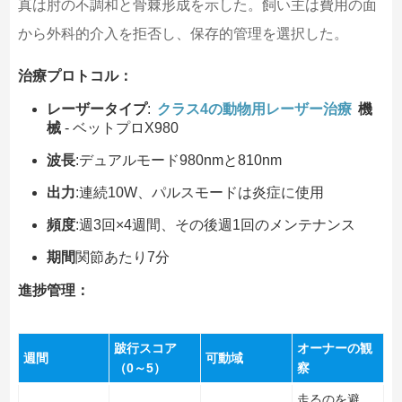
真は肘の不調和と骨棘形成を示した。飼い主は費用の面
から外科的介入を拒否し、保存的管理を選択した。
治療プロトコル：
レーザータイプ
:
クラス4の動物用レーザー治療
機
械
- ベットプロX980
波長
:デュアルモード980nmと810nm
出力
:連続10W、パルスモードは炎症に使用
頻度
:週3回×4週間、その後週1回のメンテナンス
期間
関節あたり7分
進捗管理：
跛行スコア
オーナーの観
週間
可動域
（0～5）
察
走るのを避