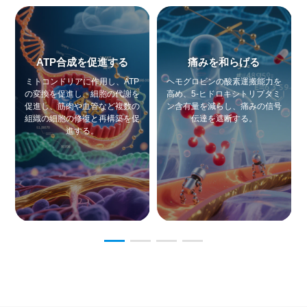
ATP合成を促進する
痛みを和らげる
ミトコンドリアに作用し、ATP
ヘモグロビンの酸素運搬能力を
の変換を促進し、細胞の代謝を
高め、5-ヒドロキシトリプタミ
促進し、筋肉や血管など複数の
ン含有量を減らし、痛みの信号
組織の細胞の修復と再構築を促
伝達を遮断する。
進する。