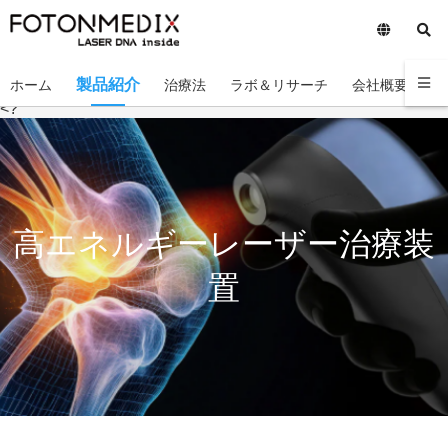
製品紹介
ホーム
治療法
ラボ＆リサーチ
会社概要
お
<?
高エネルギーレーザー治療装
置