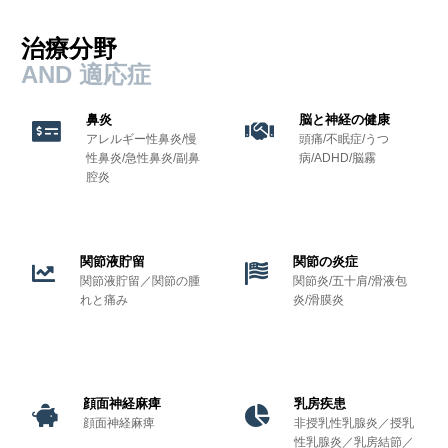
治療分野
AND 適応症
鼻炎
脳と神経の健康
アレルギー性鼻炎/慢
頭痛/不眠症/うつ
性鼻炎/急性鼻炎/副鼻
病/ADHD/脳霧
腔炎
関節液貯留
関節の炎症
関節液貯留／関節の腫
関節炎/五十肩/滑液包
れと痛み
炎/滑膜炎
顔面神経麻痺
乳房疾患
顔面神経麻痺
非授乳性乳腺炎／授乳
性乳腺炎／乳房結節／