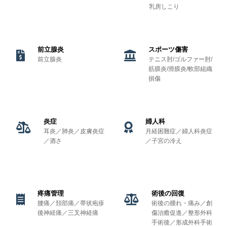
乳房しこり
前立腺炎
スポーツ傷害
前立腺炎
テニス肘/ゴルファー肘/
筋膜炎/滑膜炎/軟部組織
損傷
炎症
婦人科
耳炎／肺炎／皮膚炎症
月経困難症／婦人科炎症
／酒さ
／子宮の冷え
疼痛管理
術後の回復
腰痛／頚部痛／帯状疱疹
術後の腫れ・痛み／創
後神経痛／三叉神経痛
傷治癒促進／整形外科
手術後／形成外科手術