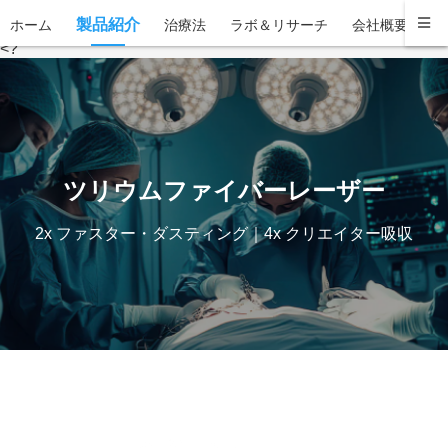
製品紹介
ホーム
治療法
ラボ＆リサーチ
会社概要
お
<?
ツリウムファイバーレーザー
2x ファスター・ダスティング｜4x クリエイター吸収