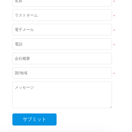
*
*
*
*
*