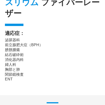
スリウム
ファイバーレー
ザー
適応症：
泌尿器科
前立腺肥大症（BPH）
膀胱腫瘍
結石破砕術
消化器内科
婦人科
胸部と肺
関節鏡検査
ENT