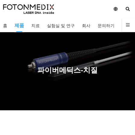
제품
홈
치료
실험실 및 연구
회사
문의하기
파이버메딕스-치질