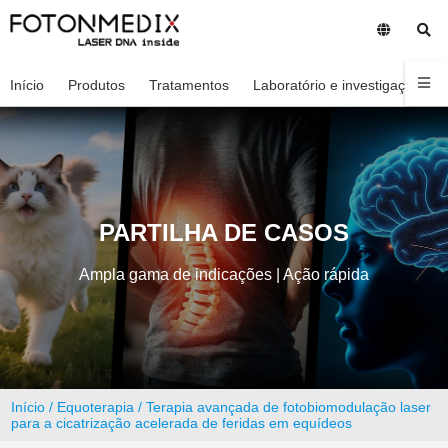
Início
Produtos
Tratamentos
Laboratório e investigação
PARTILHA DE CASOS
Ampla gama de indicações | Ação rápida
Início
/
Equoterapia
/ Terapia avançada de fotobiomodulação laser
para a cicatrização acelerada de feridas em equídeos