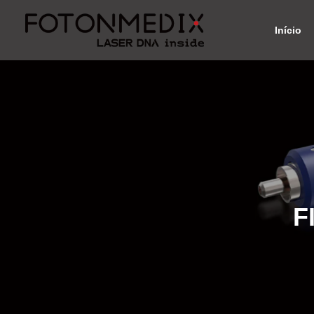
Início
F