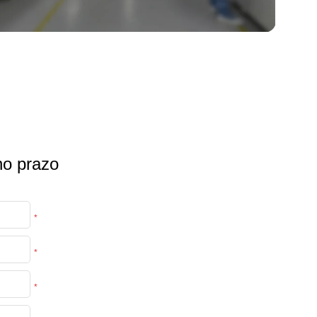
no prazo
*
*
*