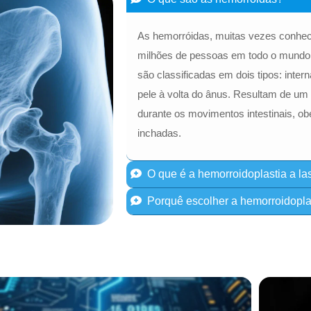
As hemorróidas, muitas vezes conhe
milhões de pessoas em todo o mundo,
são classificadas em dois tipos: intern
pele à volta do ânus. Resultam de um 
durante os movimentos intestinais, ob
inchadas.
O que é a hemorroidoplastia a la
Porquê escolher a hemorroidoplas