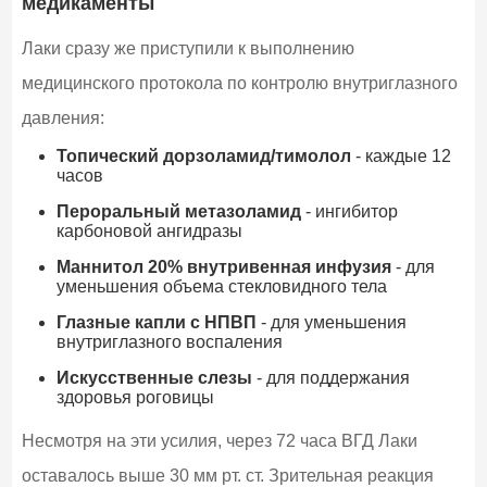
медикаменты
Лаки сразу же приступили к выполнению
медицинского протокола по контролю внутриглазного
давления:
Топический дорзоламид/тимолол
- каждые 12
часов
Пероральный метазоламид
- ингибитор
карбоновой ангидразы
Маннитол 20% внутривенная инфузия
- для
уменьшения объема стекловидного тела
Глазные капли с НПВП
- для уменьшения
внутриглазного воспаления
Искусственные слезы
- для поддержания
здоровья роговицы
Несмотря на эти усилия, через 72 часа ВГД Лаки
оставалось выше 30 мм рт. ст. Зрительная реакция