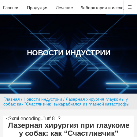
Главная
Продукция
Лечение
Лаборатория и исследован
НОВОСТИ ИНДУСТРИИ
Главная
/
Новости индустрии
/ Лазерная хирургия глаукомы у
собак: как "Счастливчик" выкарабкался из глазной катастрофы
<?xml encoding="utf-8" ?
Лазерная хирургия при глаукоме
у собак: как “Счастливчик”