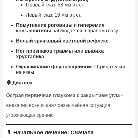
Правый глаз: 58 мм рт. ст.
Левый глаз: 16 мм рт. ст.
Помутнение роговицы
и
гиперемия
конъюнктивы
наблюдается в правом глазу
Вялый зрачковый световой рефлекс
Нет признаков травмы или вывиха
хрусталика
Окрашивание флуоресцеином
: Отрицательно
на язвы
🧠 Диагноз:
Острая первичная глаукома с закрытием угла
-
внезапно возникшая чрезвычайная ситуация,
угрожающая зрению
💊 Начальное лечение: Сначала