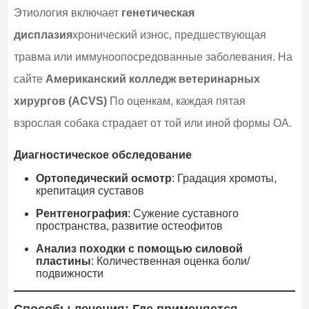
Этиология включает
генетическая
дисплазия
хронический износ, предшествующая
травма или иммуноопосредованные заболевания. На
сайте
Американский колледж ветеринарных
хирургов (ACVS)
По оценкам, каждая пятая
взрослая собака страдает от той или иной формы ОА.
Диагностическое обследование
Ортопедический осмотр
: Градация хромоты,
крепитация суставов
Рентгенография
: Сужение суставного
пространства, развитие остеофитов
Анализ походки с помощью силовой
пластины
: Количественная оценка боли/
подвижности
Способы лечения: Где применяется