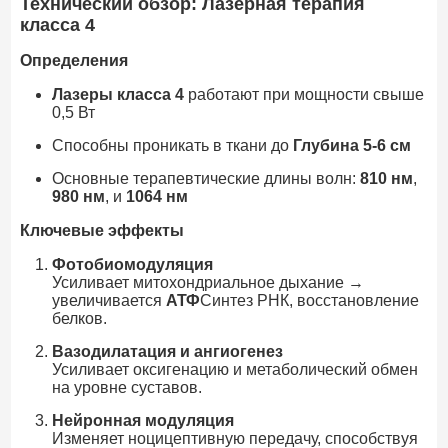
Технический обзор: Лазерная терапия
класса 4
Определения
Лазеры класса 4
работают при мощности свыше
0,5 Вт
Способны проникать в ткани до
Глубина 5-6 см
Основные терапевтические длины волн:
810 нм
,
980 нм
, и
1064 нм
Ключевые эффекты
Фотобиомодуляция
Усиливает митохондриальное дыхание →
увеличивается
АТФ
Синтез РНК, восстановление
белков.
Вазодилатация и ангиогенез
Усиливает оксигенацию и метаболический обмен
на уровне суставов.
Нейронная модуляция
Изменяет ноцицептивную передачу, способствуя