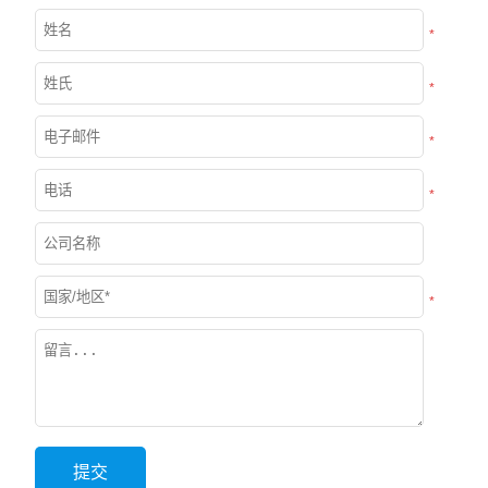
*
*
*
*
*