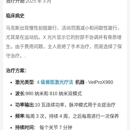
治疗开始
:2025 年 3 月
临床病史
马克斯出现慢性前肢跛行、活动范围减小和间歇性跛行，
尤其是在运动后。X 光片显示它的肘部不协调并有骨质增
生。由于费用问题，主人拒绝了手术治疗，而是选择了保
守治疗。.
治疗方案：
激光类型
:
4 级兽医激光疗法
机器
- VetProX980
波长
:980 纳米和 810 纳米双模式
功率输出
:10 瓦连续功率，脉冲模式用于炎症治疗
频率
:每周 3 次，持续 4 周，之后每周进行一次保养
持续时间
： 每个关节 7 分钟