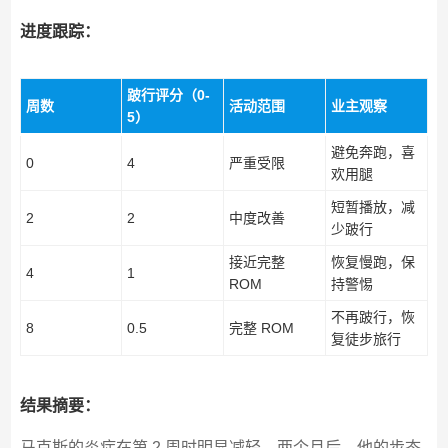
进度跟踪：
跛行评分（0-
周数
活动范围
业主观察
5）
避免奔跑，喜
0
4
严重受限
欢用腿
短暂播放，减
2
2
中度改善
少跛行
接近完整
恢复慢跑，保
4
1
ROM
持警惕
不再跛行，恢
8
0.5
完整 ROM
复徒步旅行
结果摘要：
马克斯的炎症在第 2 周时明显减轻。两个月后，他的步态