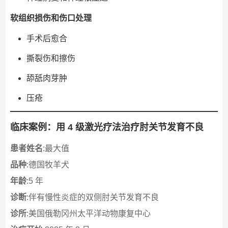
软组织损伤和伤口处理
手术后愈合
撕裂伤和擦伤
舔舐肉芽肿
压疮
临床案例：用 4 级激光疗法治疗肘关节发育不良
患者姓名
:最大值
品种
:德国牧羊犬
年龄
:5 年
诊断
:伴有慢性炎症的双侧肘关节发育不良
诊所
:美国俄勒冈州太平洋动物康复中心