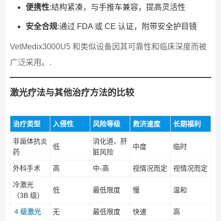
便携性
:结构紧凑，与手推车兼容，提高灵活性
安全合规
:通过 FDA 或 CE 认证，附带安全护目镜
VetMedix3000U5 和类似设备因其可靠性和临床深度而被
广泛采用。.
激光疗法与其他治疗方法的比较
治疗类型
入侵性
风险等级
救济速度
长期福利
非甾体抗炎
消化道、肝
低
中度
临时
药
脏风险
外科手术
高
中-高
视情况而定
视情况而定
冷激光
低
最低限度
慢
温和
（3B 级）
4 级激光
无
最低限度
快速
高