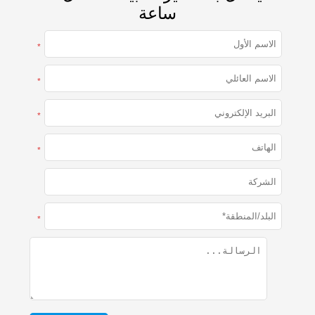
ساعة
*
*
*
*
*