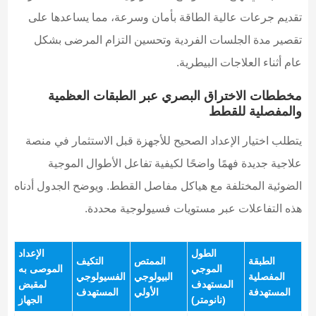
تقديم جرعات عالية الطاقة بأمان وسرعة، مما يساعدها على
تقصير مدة الجلسات الفردية وتحسين التزام المرضى بشكل
عام أثناء العلاجات البيطرية.
مخططات الاختراق البصري عبر الطبقات العظمية
والمفصلية للقطط
يتطلب اختيار الإعداد الصحيح للأجهزة قبل الاستثمار في منصة
علاجية جديدة فهمًا واضحًا لكيفية تفاعل الأطوال الموجية
الضوئية المختلفة مع هياكل مفاصل القطط. ويوضح الجدول أدناه
هذه التفاعلات عبر مستويات فسيولوجية محددة.
الطول
الإعداد
الطبقة
الممتص
التكيف
الموجي
الموصى به
المفصلية
البيولوجي
الفسيولوجي
المستهدف
لمقبض
المستهدفة
الأولي
المستهدف
(نانومتر)
الجهاز