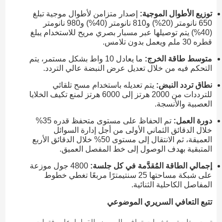
توزيع الأطوال الموجية:
إصدار متزامن لأطوال موجية تبلغ
650 نانومتر (20%) و810 نانومتر (40%) و980 نانومتر
(40%) يتم توصيلها عبر مسبار بصري مريح للاستخدام يبلغ
قطره 30 ملم ويعمل بدون تلامس.
متوسط طاقة الخرج:
ما يعادل 10 واط بشكل مستمر، يتم
التحكم فيه من خلال تعديل عرض النبضة عالي التردد.
نطاق تردد النبض:
يتم تعديله باستخدام مسح تلقائي
للترددات من 2000 هرتز إلى 6000 هرتز لمنع تكيف الخلايا
العصبية والأنسجة.
دورة العمل:
تم الحفاظ على مستوى متحفظ قدره 35%
خلال الدقائق الثماني الأولى من أجل إدارة السوائل
العميقة، ثم الانتقال إلى مستوى 50% خلال الدقائق الأربع
المتبقية بهدف الوصول إلى خط المفصل العميق.
إجمالي الطاقة المُقدَّمة في كل جلسة:
4800 جول موزعة
على شبكة مساحتها 25 سنتيمترًا مربعًا تغطي خطوط
المفاصل الكاحلية الثنائية.
تتبع التعافي السريري الموضوعي