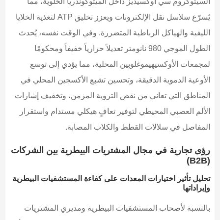
السيتوكروم سي أوكسيديز داخل الميتوكوندريا الخلوية، مما
يُسرّع سلاسل نقل الإلكترونات ويعزز تخليق ATP لتغذية الخلايا
الليفية والهياكل الرباطية المتضررة. وفي الوقت نفسه، يُحدث
الطول الموجي 980 نانومتر تعديلاً حرارياً خفيفاً ومحكومًا
لمجمعات الأوكسيهيموغلوبين المحلية، مما يؤدي إلى توسع
الأوعية الدموية الدقيقة، وتحسين تشبع الأكسجين المحلي في
المناطق التي تعاني من نقص التروية المزمن، وتخفيف إشارات
الألم العصبي المحيطي لتوفير تعافٍ هيكلي مستدام واستقرار
المفاصل في سلالات القطط والكلاب المصابة.
رؤى تجارية في مجال المشتريات البيطرية بين الشركات
(B2B)
تحليل تأثير اختيارات المعدات على كفاءة المستشفيات البيطرية
وإيراداتها
بالنسبة لأصحاب المستشفيات البيطرية ومديري المشتريات