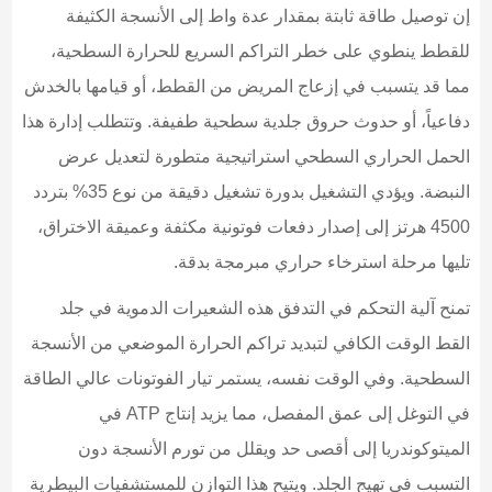
إن توصيل طاقة ثابتة بمقدار عدة واط إلى الأنسجة الكثيفة
للقطط ينطوي على خطر التراكم السريع للحرارة السطحية،
مما قد يتسبب في إزعاج المريض من القطط، أو قيامها بالخدش
دفاعياً، أو حدوث حروق جلدية سطحية طفيفة. وتتطلب إدارة هذا
الحمل الحراري السطحي استراتيجية متطورة لتعديل عرض
النبضة. ويؤدي التشغيل بدورة تشغيل دقيقة من نوع 35% بتردد
4500 هرتز إلى إصدار دفعات فوتونية مكثفة وعميقة الاختراق،
تليها مرحلة استرخاء حراري مبرمجة بدقة.
تمنح آلية التحكم في التدفق هذه الشعيرات الدموية في جلد
القط الوقت الكافي لتبديد تراكم الحرارة الموضعي من الأنسجة
السطحية. وفي الوقت نفسه، يستمر تيار الفوتونات عالي الطاقة
في التوغل إلى عمق المفصل، مما يزيد إنتاج ATP في
الميتوكوندريا إلى أقصى حد ويقلل من تورم الأنسجة دون
التسبب في تهيج الجلد. ويتيح هذا التوازن للمستشفيات البيطرية