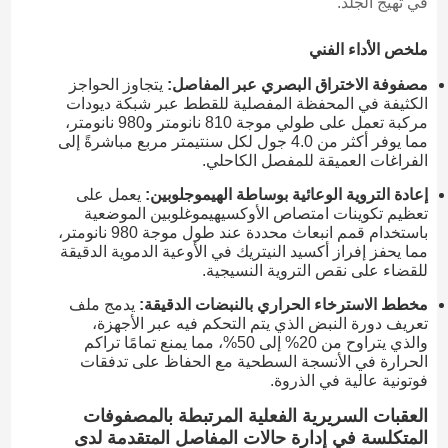
في تهيج الجلد.
ملخص الأداء الفني
مصفوفة الاختراق البصري عبر المفاصل:
يتجاوز الحواجز
الكثيفة في المحفظة المفصلية للقطط عبر شبكة ديودات
مركبة تعمل على طولي موجة 810 نانومتر و980 نانومتر،
مما يوفر أكثر من 4.0 جول لكل سنتيمتر مربع مباشرةً إلى
الفراغات العميقة للمفصل الكاحلي.
إعادة التروية الوعائية بوساطة الهيموجلوبين:
يعمل على
تعظيم تكوينات امتصاص الأوكسيهيموغلوبين الموضعية
باستخدام قمم انبعاث محددة عند طول موجة 980 نانومتر،
مما يحفز إفراز أكسيد النيتريك في الأوعية الدموية الدقيقة
للقضاء على نقص التروية النسيجية.
مخطط الاسترخاء الحراري بالنبضات الدقيقة:
يدمج ملف
تعريف دورة النبض الذي يتم التحكم فيه عبر الأجهزة،
والذي يتراوح من 20% إلى 50%، مما يمنع تمامًا تراكم
الحرارة في الأنسجة السطحية مع الحفاظ على تدفقات
فوتونية عالية في الذروة.
العقبات السريرية الفعلية المرتبطة بالمصفوفات
المتكلسة في إدارة حالات المفاصل المتقدمة لدى