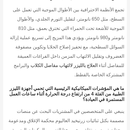
تجمع الأنظمة الاحترافية بين الأطوال الموجية التي تعمل على
السطح، مثل 650 نانومتر، لتقليل التورم الجلدي، والأطوال
الموجية للأشعة تحت الحمراء التي تخترق بعمق، مثل 810
نانومتر و980 نانومتر. ويؤدي هذا المزيج إلى تسريع عملية إزالة
السوائل السطحية، مع تحفيز إصلاح الخلايا وتكوين مصفوفة
الغضروف وتقليل الالتهاب المزمن داخل الفراغات العميقة
للمفاصل أثناء
العلاج بالليزر لالتهاب مفاصل الكلاب
والبرامج
المشتركة الخاصة بالقطط.
ما هي المؤشرات الميكانيكية الرئيسية التي تحمي أجهزة الليزر
الطبية من الفئة 4 من ارتفاع درجة الحرارة أثناء ساعات العمل
المستمرة في العيادة؟
ينبغي على المتخصصين في المشتريات البحث عن منصات
مصممة بكتل ثنائيات زرنيخيد الغاليوم محكمة الإغلاق ومدعومة
بوحدات تبريد مستقلة. ويحمي هذا التصميم المكونات البصرية