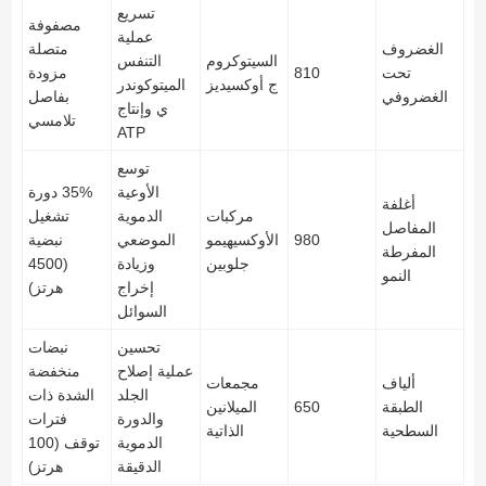
تسريع
مصفوفة
عملية
الغضروف
متصلة
السيتوكروم
التنفس
تحت
810
مزودة
ج أوكسيديز
الميتوكوندر
الغضروفي
بفاصل
ي وإنتاج
تلامسي
ATP
توسع
الأوعية
35% دورة
أغلفة
مركبات
الدموية
تشغيل
المفاصل
980
الأوكسيهيمو
الموضعي
نبضية
المفرطة
جلوبين
وزيادة
(4500
النمو
إخراج
هرتز)
السوائل
تحسين
نبضات
عملية إصلاح
منخفضة
ألياف
مجمعات
الجلد
الشدة ذات
الطبقة
650
الميلانين
والدورة
فترات
السطحية
الذاتية
الدموية
توقف (100
الدقيقة
هرتز)