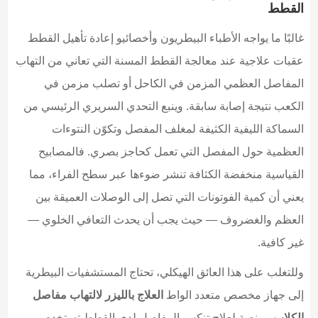
القطط
غالبًا ما يواجه الأطباء البيطريون وأخصائيو إعادة تأهيل القطط
عقبات علاجية عند معالجة القطط المسنة التي تعاني من التهاب
المفاصل العظمي المزمن في الكاحل أو تصلب مزمن في
الكعب نتيجة إصابة سابقة. وينبع التحدي السريري الرئيسي من
السماكة الليفية الكثيفة لمغلف المفصل وتكوّن النتوءات
العظمية حول المفصل التي تعمل كحاجز بصري. فالمصابيح
القياسية منخفضة الكثافة تنشر ضوءها عبر سطح الفراء، مما
يعني أن كمية الفوتونات التي تصل إلى الوصلات العميقة بين
العظم والغضروف — حيث يجب أن يحدث التعافي الخلوي —
غير كافية.
وللتغلب على هذا العائق الهيكلي، تحتاج المستشفيات البيطرية
إلى جهاز مخصص متعدد الواط
العلاج بالليزر لالتهاب مفاصل
الكلاب
ومنصة لعلاج تنكس المفاصل لدى القطط تستخدم