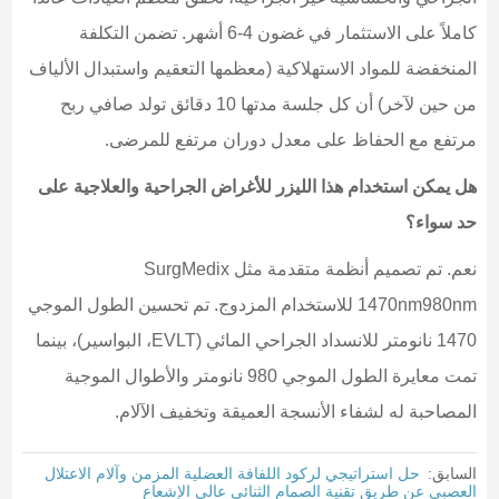
كاملاً على الاستثمار في غضون 4-6 أشهر. تضمن التكلفة
المنخفضة للمواد الاستهلاكية (معظمها التعقيم واستبدال الألياف
من حين لآخر) أن كل جلسة مدتها 10 دقائق تولد صافي ربح
مرتفع مع الحفاظ على معدل دوران مرتفع للمرضى.
هل يمكن استخدام هذا الليزر للأغراض الجراحية والعلاجية على
حد سواء؟
نعم. تم تصميم أنظمة متقدمة مثل SurgMedix
1470nm980nm للاستخدام المزدوج. تم تحسين الطول الموجي
1470 نانومتر للانسداد الجراحي المائي (EVLT، البواسير)، بينما
تمت معايرة الطول الموجي 980 نانومتر والأطوال الموجية
المصاحبة له لشفاء الأنسجة العميقة وتخفيف الآلام.
السابق:
حل استراتيجي لركود اللفافة العضلية المزمن وآلام الاعتلال
العصبي عن طريق تقنية الصمام الثنائي عالي الإشعاع