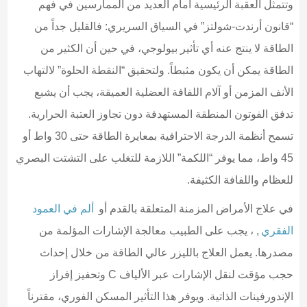
وتتمثل العقبة الرئيسية أمام العديد من الممارسين في فهم
“قانون أرندت-شولتز” في السياق السريري: فالقليل جداً من
الطاقة لا ينتج عنه أي تأثير بيولوجي، في حين أن الكثير من
الطاقة يمكن أن يكون مثبطاً. ولتحقيق “النقطة الحلوة” لالتهاب
الأنف المزمن أو آلام اللفافة العضلية العميقة، يجب أن يشبع
تدفق الفوتون المنطقة المستهدفة دون تجاوز العتبة الحرارية.
تسمح أنظمة الدرجة الاحترافية بمعايرة الطاقة حتى 30 واط أو
45 واط، مما يوفر “اللكمة” اللازمة للتغلب على التشتت البصري
للعظام واللفافة الكثيفة.
في علاج الأمراض المزمنة المتعلقة بالقدم أو
ألم في العمود
الفقري
, ، يجب على الطبيب معالجة الإشارات المؤلمة من
مصدرها. يعمل العلاج بالليزر عالي الطاقة من خلال إحداث
حجب مؤقت لنقل الإشارات عبر الألياف C وتحفيز إفراز
الإندورفينات الذاتية. ويوفر هذا التأثير المسكن الفوري، مقترناً