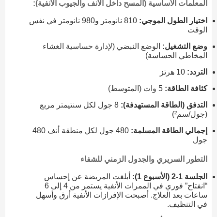
المعلمات الأساسية (المسح داخل الأنف والجيوب الأنفية):
اختيار الطول الموجي:
810 نانومتر و980 نانومتر في نفس
الوقت
وضع التشغيل:
الوضع النبضي (لإدارة حساسية الغشاء
المخاطي الحساسة)
التردد:
10 هرتز
كثافة الطاقة:
5 وات (المتوسط)
التدفق (الطاقة المستهدفة):
8 جول لكل سنتيمتر مربع
(جول/سم²)
إجمالي الطاقة المسلمة:
480 جول لكل منطقة أنف 480
جول
التطور السريري والجدول الزمني للشفاء
الجلسة 1-2 (الأسبوع 1):
أبلغت المريضة عن إحساس
“انفتاح” فوري في الممرات الأنفية يستمر من 4 إلى 6
ساعات بعد العلاج. أصبحت الإفرازات الأنفية أرق وأسهل
في التنظيف.