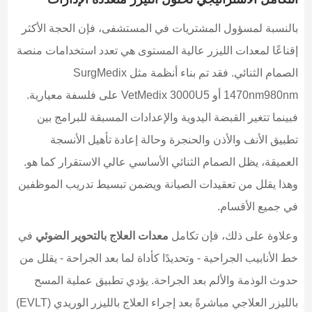
بالنسبة لمسؤول المشتريات في المستشفى، فإن الحجة الأكثر
إقناعًا لمعدات الليزر عالية المستوى هي تعدد استخدامات منصة
الصمام الثنائي. فقد تم بناء أنظمة مثل SurgMedix
1470nm980nm أو VetMedix 3000U5 على فلسفة معيارية.
فبينما تتغير القبضة اليدوية والإعدادات المسبقة للبرامج بين
تطبيق الأنف والأذن والحنجرة وحالة إعادة تأهيل الأنسجة
العميقة، يظل الصمام الثنائي الأساسي عالي الاستقرار كما هو.
وهذا يقلل من تعقيدات الصيانة ويضمن تبسيط تدريب الموظفين
في جميع الأقسام.
وعلاوة على ذلك، فإن تكامل
معدات العلاج بالتحوير الضوئي
في
خط الأنابيب الجراحية - وتحديدًا كأداة لما بعد الجراحة - يقلل من
حدوث الوذمة والألم بعد الجراحة. يؤدي تطبيق عملية المسح
بالليزر العلاجي مباشرةً بعد إجراء العلاج بالليزر الوريدي (EVLT)