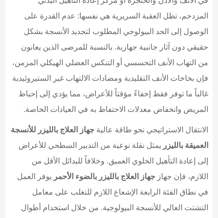
في الأنف والأذن والحنجرة أو مركز إعادة التأهيل البدني
المزدحم، تظل العقبة السريرية هي نفسها: عدم القدرة على
الوصول إلى الحد البيولوجي المطلوب لتجديد الأنسجة بشكل
حقيقي دون آثار جانبية جهازية. بالنسبة للمرضى الذين يعانون
من التهاب الأنف التحسسي أو التنكس العضلي الهيكلي المزمن،
فإن بخاخات الأنف التقليدية ومضادات الالتهاب غير الستيروئيدية
غالباً ما توفر فقط إخفاءً مؤقتاً للأعراض، مما يؤدي إلى إحباط
المريض وانخفاض معدلات الاحتفاظ به في العيادات الخاصة.
الانتقال الاستراتيجي نحو طاقة عالية
جهاز العلاج بالليزر للأنسجة
العميقة بالليزر
يمثل نقلة نوعية من التدبير السطحي للأعراض
إلى إعادة التأهيل الخلوي العميق. وخلافاً للبدائل الأقل من
اللازم، فإن جهاز
جهاز العلاج بالليزر بالضوء الأحمر
يوفر العمل
في نطاق الفئة الرابعة الإشعاع اللازم للتغلب على معامل
التشتت العالي للأنسجة البيولوجية. من خلال استخدام أطوال