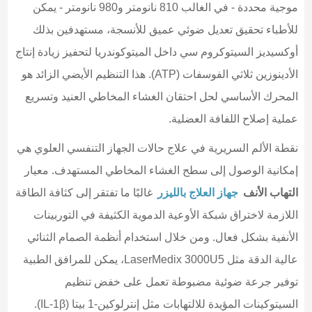
موجية محددة - في الغالب 810 نانومتر و980 نانومتر - يمكن
للأطباء تحقيق تعديل ضوئي عميق للأنسجة، مستهدفين بذلك
أوكسيديز السيتوكروم سي داخل الميتوكوندريا لتحفيز زيادة إنتاج
الأدينوزين ثلاثي الفوسفات (ATP). هذا التنظيم الأيضي الزائد هو
المحرك الأساسي لحل احتقان الغشاء المخاطي العنيد وتسريع
عملية إصلاح اللفافة العضلية.
نقطة الألم السريرية في علاج حالات الجهاز التنفسي العلوي هي
إمكانية الوصول إلى سطح الغشاء المخاطي المستهدف. معيار
التهاب الأنف
جهاز العلاج بالليزر
غالبًا ما تفتقر إلى كثافة الطاقة
اللازمة لاختراق شبكة الأوعية الدموية الكثيفة في التوربينات
الأنفية بشكل فعال. ومن خلال استخدام أنظمة الصمام الثنائي
عالية الدقة مثل LaserMedix 3000U5، يمكن للمرافق الطبية
توفير جرعة ضوئية مضبوطة تعمل على خفض تنظيم
السيتوكينات المؤيدة للالتهابات مثل إنترلوكين-1 بيتا (IL-1β).