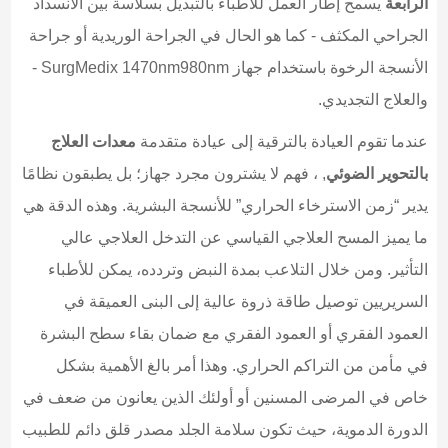
الرابعة
يسمح إطار العمل للأطباء بالتبديل بسلاسة بين الانسداد
الجراحي المكثف - كما هو الحال في الجراحة الوريدية أو جراحة
الأنسجة الرخوة باستخدام جهاز SurgMedix 1470nm980nm -
والعلاج التجديدي.
عندما تقوم العيادة بالترقية إلى عيادة متقدمة
معدات العلاج
بالتحوير الضوئي
, ، فهم لا يشترون مجرد جهاز؛ بل يطبقون نظامًا
يدير “زمن الاسترخاء الحراري” للأنسجة البشرية. وهذه الدقة هي
ما يميز المسح العلاجي القياسي عن التدخل العلاجي عالي
التأثير. ومن خلال التلاعب بمدة النبض وتردده، يمكن للأطباء
السريريين توصيل طاقة ذروة عالية إلى البنى العميقة في
العمود الفقري أو العمود الفقري مع ضمان بقاء سطح البشرة
في مأمن من التراكم الحراري. وهذا أمر بالغ الأهمية بشكل
خاص في المرضى المسنين أو أولئك الذين يعانون من ضعف في
الدورة الدموية، حيث تكون سلامة الجلد مصدر قلق دائم للطبيب