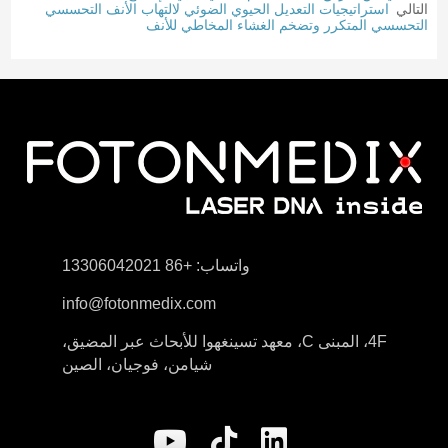
التالي
استراتيجيات التعديل الحيوي الضوئي لالتهاب الأنف التحسسي
التحسسي المتكرر وتضخم الغشاء المخاطي للأنف
واتساب: +86 13306042021
info@fotonmedix.com
4F، المبنى C، معهد تسينغهوا للأبحاث عبر المضيق،
شيامن، فوجيان، الصين