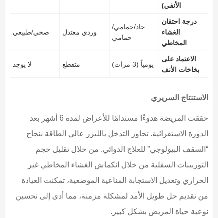
الأنفي)
درجة احتقان
حاد/حمامي/
الغشاء
وردي معتدل
صحي/طبيعي
حمامي
المخاطي
الاعتماد على
يومياً (3 مرات)
متقطع
لا يوجد
بخاخات الأنف
الاستنتاج السريري
حققت المريضة هدوءًا مستدامًا للأعراض لمدة 6 أشهر بعد
الدورة الاستقرائية. تجاوز التدخل بالليزر عالي الطاقة بنجاح
“السقف البيولوجي” للعلاج الدوائي. من خلال تقليل حجم
التوربينات السفلية من خلال انكماش الغشاء المخاطي غير
الحراري وتعديل الاستجابة المناعية الموضعية، تمكنت العيادة
من تقديم حل طويل الأمد لمشكلة مزمنة، مما أدى إلى تحسين
نوعية حياة المريض بشكل كبير.