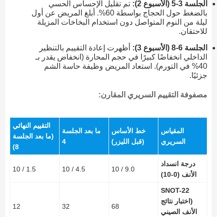
الجلسة 3-5 (الأسبوع 2):
تم تقليل الإحساس الحسي
بالضغط حول الحجاج بواسطة 60%. أبلغ المريض عن أول
ليلة من النوم المتواصل دون استخدام البخاخات المزيلة
للاحتقان.
الجلسة 6-8 (الأسبوع 3):
أظهرت إعادة التقييم بالتنظير
الداخلي انخفاضًا كبيرًا في حجم المحارة (انخفاض يقدر بـ
40% في التورم). استعاد المريض وظيفة حاسة الشم
جزئيًا.
مصفوفة التقييم السريري المقارن:
التقييم النهائي
المقياس
خط الأساس
ما بعد الجلسة
(ما بعد الجلسة
السريري
(قبل الليزر)
4
8)
درجة انسداد
1.5 / 10
4.5 / 10
9.0 / 10
الأنف (0-10)
SNOT-22
(اختبار نتائج
12
32
68
الأنف الصيني