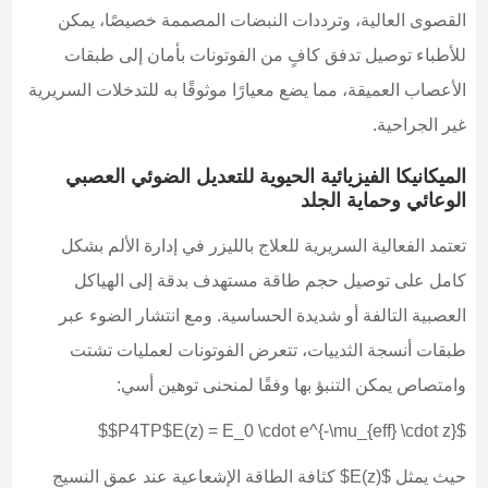
القصوى العالية، وترددات النبضات المصممة خصيصًا، يمكن
للأطباء توصيل تدفق كافٍ من الفوتونات بأمان إلى طبقات
الأعصاب العميقة، مما يضع معيارًا موثوقًا به للتدخلات السريرية
غير الجراحية.
الميكانيكا الفيزيائية الحيوية للتعديل الضوئي العصبي
الوعائي وحماية الجلد
تعتمد الفعالية السريرية للعلاج بالليزر في إدارة الألم بشكل
كامل على توصيل حجم طاقة مستهدف بدقة إلى الهياكل
العصبية التالفة أو شديدة الحساسية. ومع انتشار الضوء عبر
طبقات أنسجة الثدييات، تتعرض الفوتونات لعمليات تشتت
وامتصاص يمكن التنبؤ بها وفقًا لمنحنى توهين أسي:
$P4TP$E(z) = E_0 \cdot e^{-\mu_{eff} \cdot z}$$
حيث يمثل $E(z)$ كثافة الطاقة الإشعاعية عند عمق النسيج