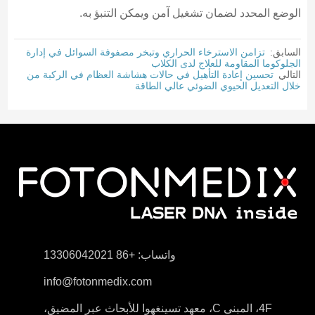
الوضع المحدد لضمان تشغيل آمن ويمكن التنبؤ به.
السابق:
تزامن الاسترخاء الحراري وتبخر مصفوفة السوائل في إدارة
الجلوكوما المقاومة للعلاج لدى الكلاب
التالي
تحسين إعادة التأهيل في حالات هشاشة العظام في الركبة من
خلال التعديل الحيوي الضوئي عالي الطاقة
واتساب: +86 13306042021
info@fotonmedix.com
4F، المبنى C، معهد تسينغهوا للأبحاث عبر المضيق،