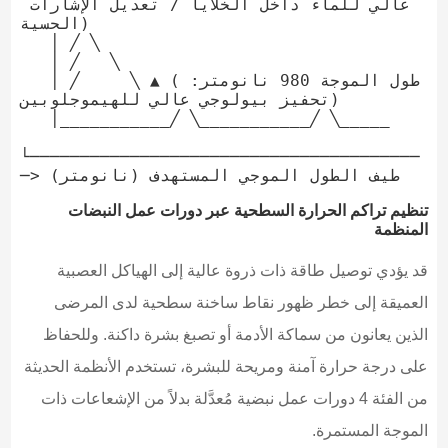
عالي للماء داخل الخلايا / تعديل الإشارات 
الحسية)

   │ ╱ ╲

   │ ╱   ╲

   │ ╱     ╲ ▲ (طول الموجة 980 نانومتر: 
تحفيز بيولوجي عالي للهيموجلوبين)

   │___________╱ ╲___________╱ ╲_____

└───────────────────────────────────────
تنظيم تراكم الحرارة السطحية عبر دورات عمل النبضات
المنظمة
قد يؤدي توصيل طاقة ذات ذروة عالية إلى الهياكل العصبية
العميقة إلى خطر ظهور نقاط ساخنة سطحية لدى المرضى
الذين يعانون من سماكة الأدمة أو تصبغ بشرة داكنة. وللحفاظ
على درجة حرارة آمنة ومريحة للبشرة، تستخدم الأنظمة الحديثة
من الفئة 4 دورات عمل نبضية مُعدَّلة بدلاً من الإشعاعات ذات
الموجة المستمرة.