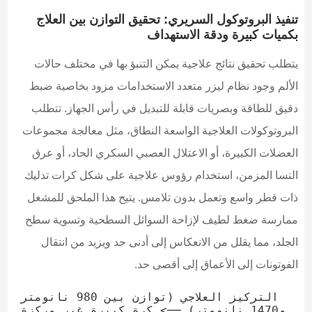
تنفيذ البروتوكول السريري: تحقيق التوازن بين العلاج
بكميات كبيرة ودقة الاستهداف
يتطلب تحقيق نتائج علاجية يمكن التنبؤ بها في مختلف حالات
الألم وجود نظام ليزر متعدد الاستخدامات مزود بخاصية ضبط
دقيق للطاقة وبصريات قابلة للتبديل في رأس الجهاز. تتطلب
البروتوكولات العلاجية الواسعة النطاق، مثل معالجة مجموعات
العضلات الكبيرة، أو الاعتلال العصبي السكري الحاد، أو عرق
النسا المزمن، استخدام رؤوس علاجية على شكل كرات تدليك
ذات قطر واسع وتعمل بدون تلامس. يتيح هذا الملحق للمشغل
ممارسة ضغط لطيف لإزاحة السوائل السطحية وتسوية سطح
الجلد، مما يقلل من الانعكاس إلى أدنى حد ويزيد من انتقال
الفوتونات إلى الأعماق إلى أقصى حد.
التركيز العلاجي (توازن بين 980 نانومتر 
و1470 نانومتر) ──> كرة كبيرة غير مركزة 