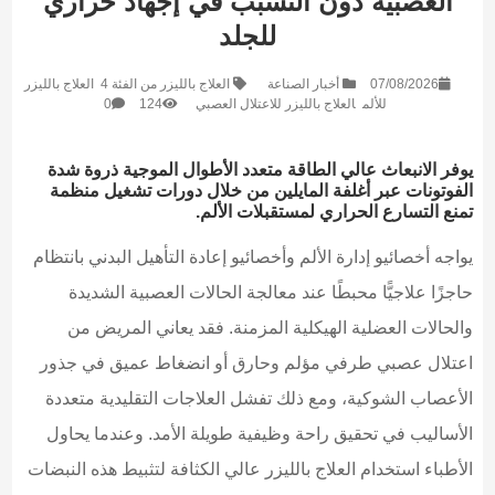
العصبية دون التسبب في إجهاد حراري
للجلد
07/08/2026
أخبار الصناعة
العلاج بالليزر من الفئة 4
العلاج بالليزر
للألم
العلاج بالليزر للاعتلال العصبي
124
0
يوفر الانبعاث عالي الطاقة متعدد الأطوال الموجية ذروة شدة
الفوتونات عبر أغلفة المايلين من خلال دورات تشغيل منظمة
تمنع التسارع الحراري لمستقبلات الألم.
يواجه أخصائيو إدارة الألم وأخصائيو إعادة التأهيل البدني بانتظام
حاجزًا علاجيًّا محبطًا عند معالجة الحالات العصبية الشديدة
والحالات العضلية الهيكلية المزمنة. فقد يعاني المريض من
اعتلال عصبي طرفي مؤلم وحارق أو انضغاط عميق في جذور
الأعصاب الشوكية، ومع ذلك تفشل العلاجات التقليدية متعددة
الأساليب في تحقيق راحة وظيفية طويلة الأمد. وعندما يحاول
الأطباء استخدام العلاج بالليزر عالي الكثافة لتثبيط هذه النبضات