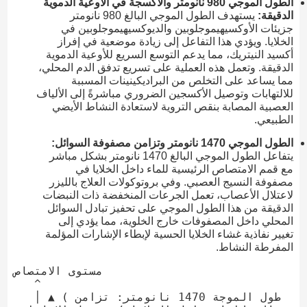
الطول الموجي 980 نانومتر والأكسجة في الأوعية الدموية
الدقيقة:
يستهدف الطول الموجي البالغ 980 نانومتر
جزيئات الأوكسيهيموجلوبين والديوكسيهيموجلوبين في
الخلايا. ويؤدي هذا التفاعل إلى زيادة موضعية في إفراز
أكسيد النيتريك، مما يدعم التوسع السريع للأوعية الدموية
الدقيقة. وتعمل هذه العملية على تسريع تدفق الدم المحلي،
مما يساعد على التخلص من البراديكينينات المسببة
للالتهابات وتوصيل الأكسجين الضروري مباشرةً إلى الألياف
العصبية المصابة بنقص التروية لاستعادة النشاط الأيضي
الطبيعي.
الطول الموجي 1470 نانومتر وتزامن مصفوفة السوائل:
يتفاعل الطول الموجي البالغ 1470 نانومتر بشكل مباشر
مع قمم الامتصاص الرئيسية للماء داخل الخلايا في
مصفوفة النسيج العصبي. وفي بروتوكولات العلاج بالليزر
لاعتلال الأعصاب، تعمل الجرعات المنخفضة ذات النبضات
الدقيقة من هذا الطول الموجي على تحفيز تبادل السوائل
المحلي داخل المصفوفات خارج الخلوية، مما يؤدي إلى
تغيير نفاذية غشاء الخلايا الحسية لإبطاء الإشارات المؤلمة
المفرطة النشاط.
مستوى الامتصاص

   ^

   │ ▲ (طول الموجة 1470 نانومتر: تزامن 