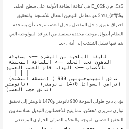
$z$، فإن $E_0$ هي كثافة الطاقة الأولية على سطح الجلد،
و$\mu_{eff}$ هو معامل التوهين الفعال للأنسجة. ولتحقيق
اختراق عميق داخل المفصل وحول العصب، يجب أن يستخدم
النظام أطوال موجية محددة تستفيد من النوافذ البيولوجية التي
يتم فيها تقليل التشتت إلى أدنى حد.
الطبقة السطحية من البشرة ──> مصفوفة 
الدهون تحت الجلد ──> اللفافة المحيطة 
بالأعصاب ──> الهدف: قاع العصب العميق

 │ │ │ │

 (منطقة التشتت) (تدفق الهيموجلوبين 980 
نانومتر)    (تزامن السوائل 1470 نانومتر)     
يؤدي دمج طولي الموجة 980 نانومتر و1470 نانومتر إلى تحقيق
توازن سريري مُحسَّن، مما يتيح للأخصائيين التبديل بسلاسة بين
التحفيز العصبي الموجه والتحكم الضوئي الحراري الموضعي: