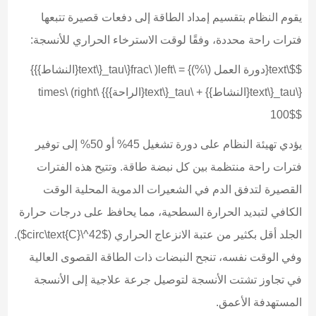
يقوم النظام بتقسيم إمداد الطاقة إلى دفعات قصيرة تتبعها
فترات راحة محددة، وفقًا لوقت الاسترخاء الحراري للأنسجة:
$$\text{دورة العمل (\%)} = \left( \frac{\tau_{\text{النشاط}}}
{\tau_{\text{النشاط}} + \tau_{\text{الراحة}}} \right) \times
100$$
يؤدي تهيئة النظام على دورة تشغيل 45% أو 50% إلى توفير
فترات راحة منتظمة بين كل نبضة طاقة. وتتيح هذه الفترات
القصيرة لتدفق الدم في الشعيرات الدموية المحلية الوقت
الكافي لتبديد الحرارة السطحية، مما يحافظ على درجات حرارة
الجلد أقل بكثير من عتبة الانزعاج الحراري ($42^\circ\text{C}$).
وفي الوقت نفسه، تنجح النبضات ذات الطاقة القصوى العالية
في تجاوز تشتت الأنسجة لتوصيل جرعة علاجية إلى الأنسجة
المستهدفة الأعمق.