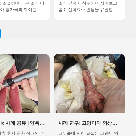
학 프로토콜
 조절하여 심부 조직 미
직 광생체조절 및 신경 재활 경로
조직 깊숙이 침투하여 사이토크
아 광자극과 제어된 열
롬 C 산화효소 반응을 유발합니
을 통해 반월상 연골 합
다. 이는 한 번의 치료로 통각 수
대 콜라겐 정렬을 가속화
용체 민감도를 현저히 감소시키
내측 측부 인대 (MCL)와
고 비열 효과를 통해 부종을 해결
월판은 기능적 단위 비평
할 수 있어 어깨 스포츠 부상의
냅니다 ...
빠른 회복을 위한 핵심 임상 솔루
션입니다. Th...
dix 사례 공유 | 양측
사례 연구: 고양이의 외상성
환 장애를 보이는 공
허혈성 다리 부종 치료에 4등
측 후지 순환 장애의 주
고무줄에 의한 교살은 고양이 임