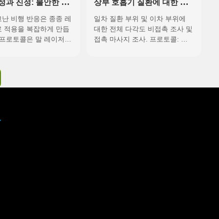
정과 진정: 불안한 말
상부 호흡기 질환에 대한 말
 고급 레이저 치료 프
레이저 치료
난 비행 반응은 종종 레
일차 질환 부위 및 이차 부위에
료 적용을 복잡하게 만듭
대한 전체 다각도 비접촉 조사 및
 프로토콜은 말 레이저
접촉 마사지 조사. 프로토콜: 말-
치료와 침술을 결합하여
만성-근골격계-피부색-인대 치료
: 1단계: 침술 준비 2
과정: 1~2주 동안 1일 1회, 1~2주
이저 치료 적용(특수 말
동안 주 2~3회 치료 조작: 접촉
료기 사용) 치료 순서:
마사지 조사 치료 장비:
HORSEVET-MA...
크