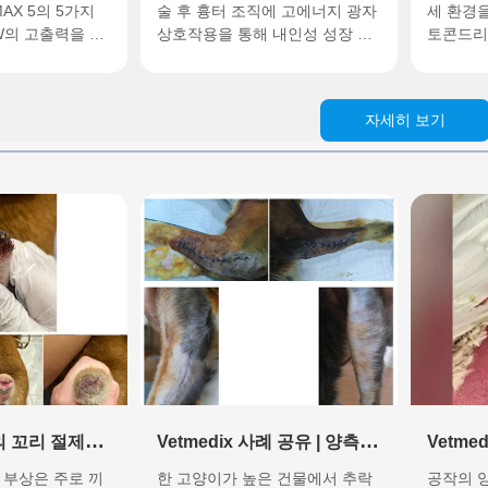
ASERMEDIX-
MAX 5의 5가지
슬개골 인대 파열 및 반월판 파열
술 후 흉터 조직에 고에너지 광자
급 광의
세 환경을
W의 고출력을 결
상호작용을 통해 내인성 성장 인
토콘드리
복합 시스템을 통
을 위한 심부 광생체조절 모드
절낭과 골극 주변
자의 방출을 유도합니다. 여러 번
생체 조절
경로
세환경을 조절함으
의 수술 후 강직 단계를 크게 단
성과 인
술 내 다층 조직
축하고, 2차 수술과 관련된 위험
합니다. 
자세히 보기
하고, 스테로이
을 피하며, 비침습적 심부 인대...
내측 반
만성 외상 후 통
가를 나타
…
의 꼬리 절제술
Vetmedix 사례 공유 | 양측
Vetme
y) 후 수술 후 상
앞다리 골절의 수술 후 치유
후지 순
 부상은 주로 끼
한 고양이가 높은 건물에서 추락
공작의 양