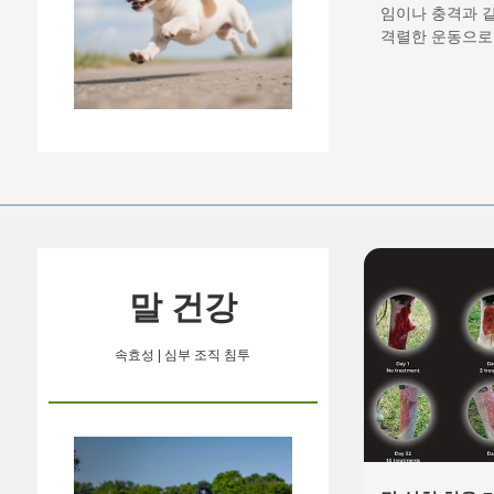
처 치유에 제4
임이나 충격과 같
격렬한 운동으로
료의 적용
인이며, 피부 질환
형외과적·신경학
스트레스, 극심한
자기 방어 본능으
이 원인이 되기도
절제술(꼬리 절단 
말 건강
속효성 | 심부 조직 침투