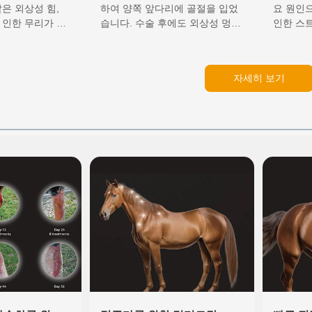
등급 레이저 치
에 고에너지 레이저 치료의
작에 대
은 외상성 힘,
하여 양쪽 앞다리에 골절을 입었
요 원인
 인한 무리가 원
습니다. 수술 후에도 외상성 멍,
인한 스트
적용
치료의 
, 동상, 기저 정
연조직 손상, 국소적인 통증 및
한 장기간
적 질환, 심리적
부종, 신경 및 근육 손상, 사지 운
환 장애,
 가려움증, 또는
동 범위 제한 등의 수술 후 문제
상, 그리
자세히 보기
로 인한 자해 등
가 지속되었습니다. 고에너지 레
한 사지 
 합니다. 꼬리
이저 치료는 첨단 비침습적 물리
다. 고에
수술) 후, …
치료법으로…
단…