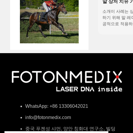
말 상처 치유 
첨단 레이저 
소개이 사례는 
하기 위해 말 레
공적으로 적용하
료가 외상성 부
크게 개선할 수 
줍니다. 장비: 
료용 말 레이저
IV) ...
WhatsApp: +86 13306042021
info@fotonmedix.com
중국 푸젠성 샤먼, 양안 칭화대 연구소, 빌딩