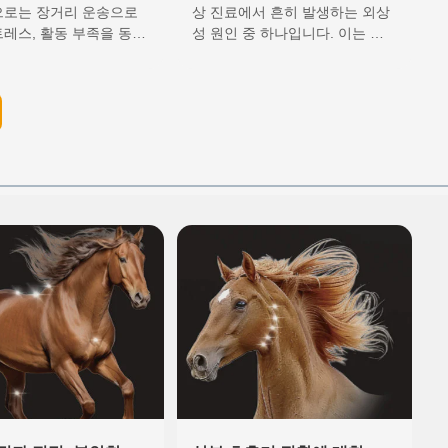
한 고에너지 레이저
급 레이저 요법의 적용
으로는 장거리 운송으로
상 진료에서 흔히 발생하는 외상
레스, 활동 부족을 동반
성 원인 중 하나입니다. 이는 국
적용
의 감금, 사지 혈액 순
소 조직의 심한 압박과 혈관 폐색
 국소적인 근육 대사 이
을 쉽게 유발하며, 이로 인해 국
고 환경적 스트레스로 인
소 허혈(혈류 공급 제한), 혈종,
기능 저하 등이 있습니
심한 부종, 연조직 손상 등 일련
너지 레이저 치료는 첨
의 이차적 문제가 발생합니다. 만
약 개입이…