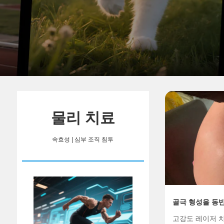
물리 치료
속효성 | 심부 조직 침투
골극 형성을 동
근개 증후군을 
고강도 레이저 