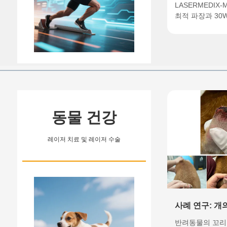
재건 프로토콜: L
LASERMEDIX-
최적 파장과 30
MAX 펜타밴드 
합하여 깊은 관
해 입증된 임상 
의 관절 내 미
로써, 초단기 시
재형성을 활성화
드 의존성 없이 
증을 완화합니다
동물 건강
레이저 치료 및 레이저 수술
사례 연구: 개
(Caudectom
반려동물의 꼬리