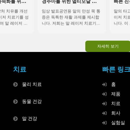
가속화를 위한
경주마를 위한 멀티모달 레이
빠른 진
광생체조절 요법
저 치료: 신속한 목 통증 해결
을 위한
상처 치유를 개선
임상 발표공연용 말의 만성 목 통
말의 타고
시스템
로토콜
이저 치료기를 성
증은 독특한 재활 과제를 제시합
이저 치
여 말 레이저 치
니다. 저희는 말 레이저 치료기를
니다. 이
상의 회복 결과를
활용한 프로토콜을 결합합니다:
치료기 
있는 방법을 보여
고급 치료 프로토콜 1단계: 급성
달성합니다
상처에 특화된 의
관리*(첫 1~2주)* 2단계: 기능 회
단계: 레
자세히 보기
 치료기(클래스
복*(이후 1~2주)* 주요 치료 영역
레이저 치
...
...
치료
빠른 링
물리 치료
홈
제품
동물 건강
치료
회사
말 건강
실험실