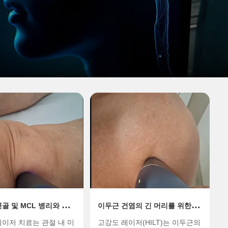
골 및 MCL 병리와 관련
이두근 건염의 긴 머리를 위한 고
 무릎 외상학을 위한 고
강도 레이저 표적 치료: 심부 조
이저 치료는 관절 내 미
고강도 레이저(HILT)는 이두근의