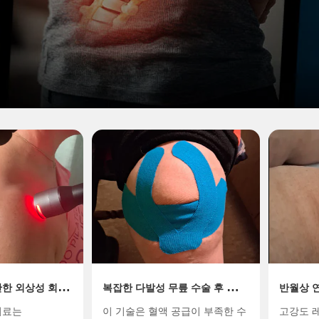
반한 외상성 회전
복잡한 다발성 무릎 수술 후 부상
반월상 연
위한 첨단 광의학
에 대한 레이저 재건 프로토콜:
된 복잡한
치료는
이 기술은 혈액 공급이 부족한 수
고강도 레