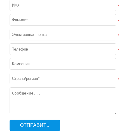
*
*
*
*
*