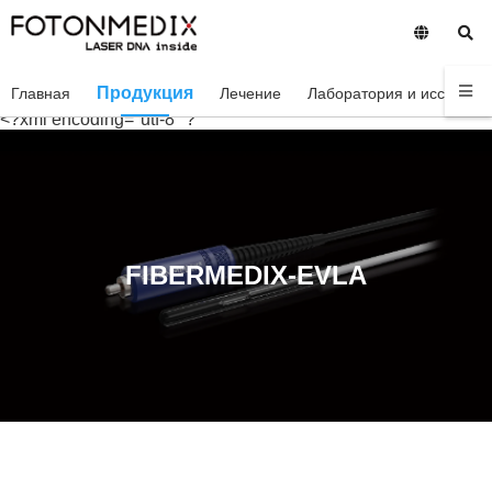
Продукция
Главная
Лечение
Лаборатория и исследов
<?xml encoding="utf-8" ?
FIBERMEDIX-EVLA