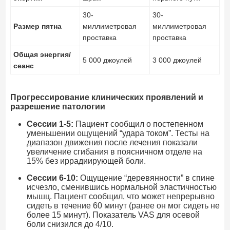
30-
30-
Размер пятна
миллиметровая
миллиметровая
проставка
проставка
Общая энергия/
5 000 джоулей
3 000 джоулей
сеанс
Прогрессирование клинических проявлений и
разрешение патологии
Сессии 1-5:
Пациент сообщил о постепенном
уменьшении ощущений “удара током”. Тесты на
диапазон движения после лечения показали
увеличение сгибания в поясничном отделе на
15% без иррадиирующей боли.
Сессии 6-10:
Ощущение “деревянности” в спине
исчезло, сменившись нормальной эластичностью
мышц. Пациент сообщил, что может непрерывно
сидеть в течение 60 минут (ранее он мог сидеть не
более 15 минут). Показатель VAS для осевой
боли снизился до 4/10.