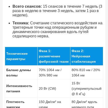
Всего сеансов:
15 сеансов в течение 7 недель (3
раза в неделю в течение 3 недель, затем 1 раз в
неделю).
Техника:
Сочетание статического воздействия на
триггерные точки над операционным рубцом и
динамического сканирования вдоль путей
седалищного нерва.
Фаза 1:
Фаза 2:
Технические
размягчение
Нейронная
параметры
фиброзной ткани
стабилизация
Баланс длины
70% 1064 нм /
80% 810 нм / 20%
волны
30% 980 нм
1064 нм
15 Вт
Интенсивность
20 Вт (CW)
(суперимпульсный
питания
@ 8 кГц)
Плотность
150 Дж/см² на
80 Дж/см² вдоль
энергии
шрам
нервного пути