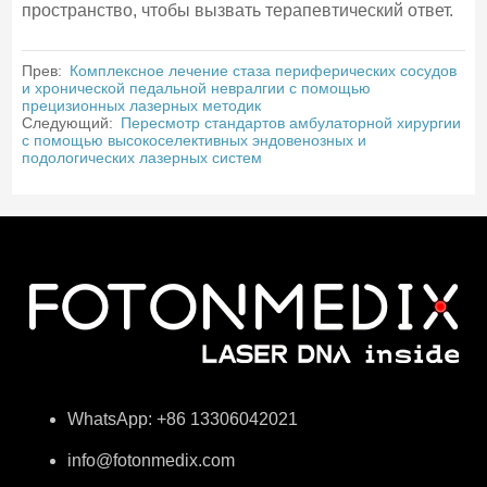
пространство, чтобы вызвать терапевтический ответ.
Прев:
Комплексное лечение стаза периферических сосудов
и хронической педальной невралгии с помощью
прецизионных лазерных методик
Следующий:
Пересмотр стандартов амбулаторной хирургии
с помощью высокоселективных эндовенозных и
подологических лазерных систем
WhatsApp: +86 13306042021
info@fotonmedix.com