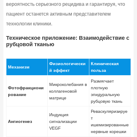
вероятность серьезного рецидива и гарантируя, что
пациент останется активным представителем
технологии клиники.
Техническое приложение: Взаимодействие с
рубцовой тканью
Физиологически
Клиническая
Механизм
й эффект
польза
Размягчает
Микроколебания в
Фотофракциони
плотную
коллагеновой
рование
эпидуральную
матрице
рубцовую ткань
Реваскуляризируе
Индукция
т
Ангиогенез
сигнализации
ишемизированные
VEGF
нервные корешки