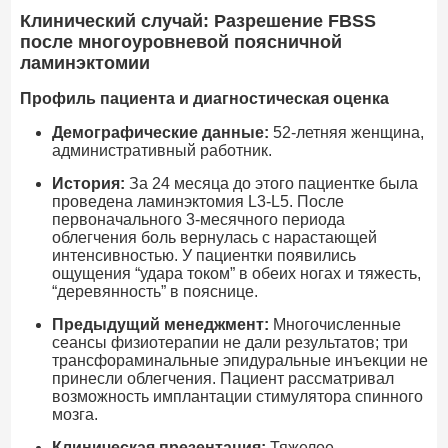
Клинический случай: Разрешение FBSS
после многоуровневой поясничной
ламинэктомии
Профиль пациента и диагностическая оценка
Демографические данные:
52-летняя женщина,
административный работник.
История:
За 24 месяца до этого пациентке была
проведена ламинэктомия L3-L5. После
первоначального 3-месячного периода
облегчения боль вернулась с нарастающей
интенсивностью. У пациентки появились
ощущения “удара током” в обеих ногах и тяжесть,
“деревянность” в пояснице.
Предыдущий менеджмент:
Многочисленные
сеансы физиотерапии не дали результатов; три
трансфораминальные эпидуральные инъекции не
принесли облегчения. Пациент рассматривал
возможность имплантации стимулятора спинного
мозга.
Клиническая презентация:
Тяжелое