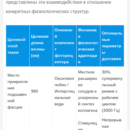
представлены эти взаимодействия в отношении
конкретных физиологических структур.
Основно
Желаема
Оптималь
Целевая
й
я
Целевой
ные
длина
компонен
физиолог
слой
параметр
волны
т
ическая
ткани
ы
(нм)
фоторец
адаптаци
доставки
ептора
я
Местное
30%,
Место
Оксигемог
расширен
суперимпу
прикрепле
лобин /
ие
льсный
ния
980
Интерстиц
сосудов и
режим с
подошвен
иальная
ускоренны
рабочим
ной
вода
й синтез
циклом
фасции
коллагена
(3000 Гц)
Непрерыв
Стимуляц
ная
ия