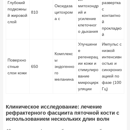
Глубокий
развертка
Оксидаза
митохондр
подкожны
с
810
цитохром
ий и
й жировой
контактно
а с
усиление
слой
й
клеточног
прокладко
о дыхания
й
Улучшени
Импульс с
е
низкой
Комплекс
регенерац
интенсивн
Поверхно
ы
ии кожи и
остью и
стные
650
эндогенно
стимулиро
синхрониз
слои кожи
го
вание
ацией по
меланина
микроцирк
фазе (100
уляции
Гц)
Клиническое исследование: лечение
рефрактерного фасциита пяточной кости с
использованием нескольких длин волн