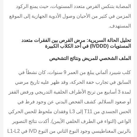
المصابة بتنكس القرص متعدد المستويات، حيث يمنع الركود
المزمن في كثير من الأحيان وصول الأدوية الجهازية إلى الموقع
المستهدف.
تحليل الحالة السريرية: مرض القرص بين الفقرات متعدد
المستويات (IVDDD) في أحد الكلاب الكبيرة
الملف الشخصي للمريض ونتائج التشخيص
كلب شيبرد ألماني يبلغ من العمر 9 سنوات، كان نشطاً في
السابق في تجارب خفة الحركة، وقد ظهر عليه تاريخ مرضي
لمدة 3 أسابيع من ترنح الأطراف الخلفية التدريجي ورفض القفز
أو صعود السلالم. كشف الفحص البدني عن وجود فرط في
الحس الجسدي من T11 إلى L3 وفقدان ملحوظ للحس الحركي
الواعي (التواء في الطرف الخلفي الأيمن). أكدت نتائج التصوير
بالرنين المغناطيسي وجود النوع الثاني من النوع IVD في L1-L2