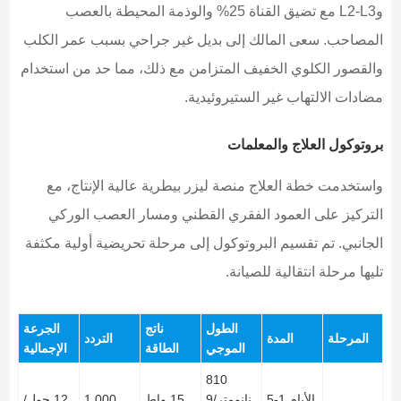
وL2-L3 مع تضيق القناة 25% والوذمة المحيطة بالعصب
المصاحب. سعى المالك إلى بديل غير جراحي بسبب عمر الكلب
والقصور الكلوي الخفيف المتزامن مع ذلك، مما حد من استخدام
مضادات الالتهاب غير الستيروئيدية.
بروتوكول العلاج والمعلمات
واستخدمت خطة العلاج منصة ليزر بيطرية عالية الإنتاج، مع
التركيز على العمود الفقري القطني ومسار العصب الوركي
الجانبي. تم تقسيم البروتوكول إلى مرحلة تحريضية أولية مكثفة
تليها مرحلة انتقالية للصيانة.
الطول
ناتج
الجرعة
المرحلة
المدة
التردد
الموجي
الطاقة
الإجمالية
810
الأيام 1-5
نانومتر/9
15 واط
1,000
12 جول/