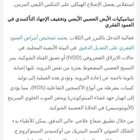
استقلابي يفضل الإصلاح الهيكلي على التنكس الليفي المزمن.
ديناميكيات الأيض العصبي الأيضي وتخفيف الإجهاد التأكسدي في
العمود الفقري
فعالية التدخل بالليزر في الكلاب
يعتمد تشخيص أمراض العمود
الفقري على التعديل الدقيق
في البيئة الأيضية المحلية. في
حالات الانزلاق الغضروفي (IVDD) أو تضيق القناة الشوكية، يمر
النسيج العصبي المضغوط بفترة من نقص التروية، تليها إصابة
ثانوية ناجمة عن إعادة التروية. وتؤدي هذه العملية إلى توليد
كميات مفرطة من أنواع الأكسجين التفاعلية (ROS)، مما يؤدي
إلى انهيار جهد غشاء الميتوكوندريا ويحفز الموت الخلوي المبرمج
(الأبوبتوسيس) في الخلايا العصبية الشوكية.
من خلال تطبيق شعاع علاجي عالي التدفق، يمكن للأطباء بدء
التفكك الضوئي لأكسيد النيتريك من أوكسيديز السيتوكروم ج.