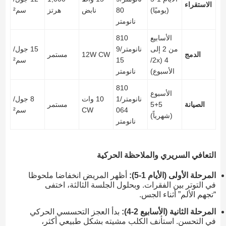
الاستقراء
(يوميًا)
80
نابض
هرتز
سم²
نانومتر
الأسابيع
810
من 2 إلى
نانومتر/9
15 جول/
الدمج
12W CW
مستمر
4 (2x/
15
سم²
الأسبوع)
نانومتر
810
الأسبوع
نانومتر/1
10 وات
8 جول/
الصيانة
5+5
مستمر
064
CW
سم²
(شهرياً)
نانومتر
التعافي السريري والملاحظة الحركية
المرحلة الأولى (الأيام 1-5):
أظهر المريض انخفاضا ملحوظا
في التوتر بين الفقرات. وبحلول الجلسة الثالثة، اختفى
“تجهم الألم” أثناء الجس.
المرحلة الثانية (الأسابيع 2-4):
بدأ العجز التحسسي الحركي
في التحسن. استأنف الكلب مشيته بشكل طبيعي أكثر،