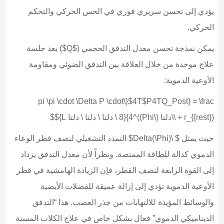
يؤدي إلى تحسن سريري فوري في الحس الحركي والتحكم
الحركي.
يمكن نمذجة تحسن معدل التدفق الحجمي ($Q$) بعد جلسة
علاج موحدة من خلال العلاقة بين التدفق الضوئي ومقاومة
الأوعية الدموية:
$4T$P4TQ_Post} = \frac{\pi \pi \cdot \Delta P \cdot
(r_{{rest} + \\دلتا (\Phi))^4}{8 \ دلتا \ دلتا \ دلتا L}$$
حيث يمثل $ \Delta(\Phi)$ التمدد التشغيلي لنصف قطر الوعاء
الدموي كدالة للطاقة الممتصة. ونظراً لأن معدل التدفق يزداد
إلى القوة الرابعة لنصف القطر، فإن الزيادة الهامشية في قطر
الأوعية الدموية تؤدي إلى إزالة عميقة للفضلات الأيضية
والوسائط المؤيدة للالتهابات من جذر العصب. هذا “التدفق
الديناميكي الدموي” فعال بشكل خاص في علاج الكلاب المسنة