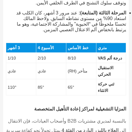
وتوقف سلوك التشنج في الطرف الخلفي الأيمن.
المرحلة الثالثة (المتابعة):
عند مرور 3 أشهر، كان الكلب قد
استعاد 90% من مستوى نشاطه السابق. ولاحظ المالك
تحسنًا ملحوظًا في “الحيوية” والمشاركة الاجتماعية، وهو ما
يرتبط بانخفاض ألم الاعتلال العصبي المزمن.
متري
خط الأساس
الأسبوع 4
3 أشهر
درجة ألم VAS
8/10
2/10
1/10
الاستقبال
متأخر (RH)
عادي
عادي
الحركي
ثني حركة
110°
85°
65°
الانثناء
المزايا التشغيلية لمراكز إعادة التأهيل المتخصصة
بالنسبة لمديري مشتريات B2B وأصحاب العيادات، فإن الانتقال
إلى
العلاج بالليزر البارد من الفئة 4
يمثل تحولاً نحو كفاءة سريرية