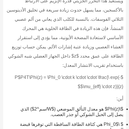
ويستعيد هذا التحرر الجزيئي قدرة الإنزيم على الارتباط
بالأكسجين، مما يسهل حدوث زيادة سريعة في تخليق الأدينوسين
الثلاثي الفوسفات. بالنسبة للكلب الذي يعاني من ألم عصبي
المنشأ، فإن هذه الزيادة في الطاقة الخلوية هي المحرك
الأساسي لاستعادة المضخة الأيونية، مما يؤدي إلى استقرار
الغشاء العصبي وزيادة عتبة إشارات الألم. يمكن حساب توزيع
الطاقة على عمق محدد $z$ داخل الجهاز العضلي شبه الشوكي
باستخدام تقريب الانتشار المعدل:
$P$P4T\Phi(z) = \Phi_0 \cdot k \cdot \cdot \frac{\ exp(-
\mu_{eff} \cdot z)}{z}$$
أين:
$\Phi(z)$ هو معدل التألق الموضعي ($W/سم^2$) الذي
يصل إلى الحبل الشوكي أو جذر العصب.
$ \Phi_0$ هي كثافة الطاقة الساقطة التي توفرها قبضة