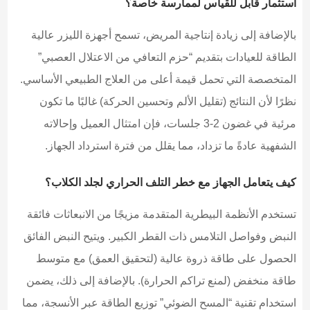
استثمار قابل للقياس لممارسة خاصة؟
بالإضافة إلى زيادة إنتاجية المريض، تسمح أجهزة الليزر عالية
الطاقة للعيادات بتقديم “حزم التعافي من الاعتلال العصبي”
المتخصصة التي تحمل قيمة أعلى من العلاج الطبيعي الأساسي.
نظرًا لأن النتائج (تقليل الألم وتحسين الحركة) غالبًا ما تكون
مرئية في غضون 2-3 جلسات، فإن امتثال العميل وإحالاته
الشفهية عادةً ما تزداد، مما يقلل من فترة استرداد الجهاز.
كيف يتعامل الجهاز مع خطر التلف الحراري لجلد الكلاب؟
تستخدم الأنظمة البيطرية المتقدمة مزيجًا من الانبعاثات فائقة
النبض وفواصل التلامس ذات القطر الكبير. ويتيح النبض الفائق
الحصول على طاقة ذروة عالية (لتحقيق العمق) مع متوسط
طاقة منخفض (لمنع تراكم الحرارة). بالإضافة إلى ذلك، يضمن
استخدام تقنية “المسح الضوئي” توزيع الطاقة عبر الأنسجة، مما