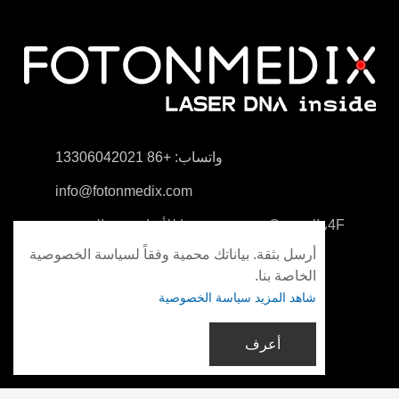
واتساب: +86 13306042021
info@fotonmedix.com
4F، المبنى C، معهد تسينغهوا للأبحاث عبر المضيق،
شيامن، فوجيان، الصين
أرسل بثقة. بياناتك محمية وفقاً لسياسة الخصوصية
الخاصة بنا.
شاهد المزيد سياسة الخصوصية
أعرف