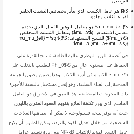
التوصيل.
$k$ هو عامل الكسب الذي يتأثر بخصائص التشتت الخلفي
لفراء الكلاب وجلدها.
$\mu_mu_{eff}$ هو معامل التوهين الفعال، الذي يحدده
معامل الامتصاص ($\mu_a$) ومعامل التشتت المنخفض
($\mu_s’$) للنسيج المستهدف: $\mu_mu_{eff} = \sqrt{3
\mu_a (\mu_a+ \mu_s's)}$.
في أنظمة الليزر البيطري عالية الطاقة، تسمح القدرة على
الحفاظ على مستوى عالٍ من $\Phi_0$ للطبيب بالتغلب على
$\mu_s’$ الكبيرة في أدمة الكلاب. وهذا يضمن وصول الجرعة
العلاجية إلى القناة البطنية، وهو إنجاز مستحيل بالنسبة للأجهزة
ذات المخرجات المنخفضة. هذا العمق في الاختراق هو العامل
الحاسم الذي يبرر
تكلفة العلاج بتقويم العمود الفقري بالليزر
,
حيث أنه يوفر نتيجة فسيولوجية لا يمكن أن تضاهيها العلاجات
السطحية. من خلال تعديل القوة والتردد، يمكن للطبيب أن يكبح
عامل النسخ المؤيد للالتهاب NF-kB مع زيادة تنظيم عوامل