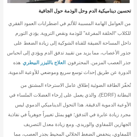
تحسين ديناميكية الدم وحل الوذمة حول الجافية
من العوامل الهامة المسببة للألم في اضطرابات العمود الفقري
للكلاب “الحلقة المفرغة” للوذمة ونقص التروية. يؤدي التورم
داخل المساحة الضيقة للقناة الشوكية إلى زيادة الضغط على
جذور الأعصاب، مما يزيد من تقييد تدفق الدم ويؤدي إلى انحباس
جذر العصب المزمن. المحترفون
العلاج بالليزر البيطري
هذه
الدورة عن طريق إحداث توسع سريع وموضعي للأوعية الدموية.
تُحفّز الطاقة الضوئية إطلاق عامل الاسترخاء المشتق من
البطانة (EDRF)، والذي يعمل على إرخاء العضلات الملساء في
الأوعية الدموية الدقيقة. هذا التحول الديناميكي الدموي ليس
مجرد زيادة عابرة في التدفق؛ فهو يمثل تغييراً جوهرياً في نفاذية
الجهازين اللمفاوي والوريدي. ومع زيادة معدل التصريف
اللمفاوي، ينخفض الضغط الخلالي المحيط بجذر العصب، مما