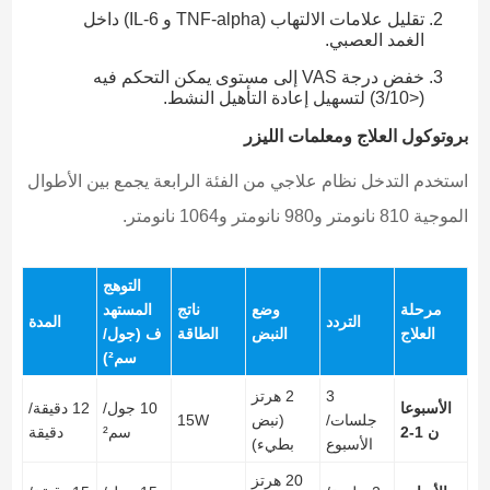
تقليل علامات الالتهاب (TNF-alpha و IL-6) داخل
الغمد العصبي.
خفض درجة VAS إلى مستوى يمكن التحكم فيه
(<3/10) لتسهيل إعادة التأهيل النشط.
بروتوكول العلاج ومعلمات الليزر
استخدم التدخل نظام علاجي من الفئة الرابعة يجمع بين الأطوال
الموجية 810 نانومتر و980 نانومتر و1064 نانومتر.
التوهج
مرحلة
وضع
ناتج
المستهد
التردد
المدة
العلاج
النبض
الطاقة
ف (جول/
سم²)
3
2 هرتز
الأسبوعا
10 جول/
12 دقيقة/
جلسات/
(نبض
15W
ن 1-2
سم²
دقيقة
الأسبوع
بطيء)
20 هرتز