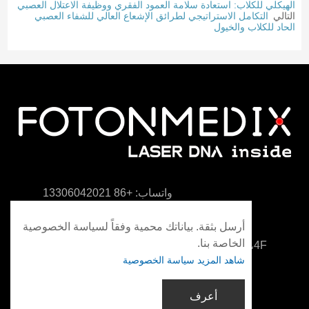
الهيكلي للكلاب: استعادة سلامة العمود الفقري ووظيفة الاعتلال العصبي
التالي
التكامل الاستراتيجي لطرائق الإشعاع العالي للشفاء العصبي
الحاد للكلاب والخيول
واتساب: +86 13306042021
info@fotonmedix.com
أرسل بثقة. بياناتك محمية وفقاً لسياسة الخصوصية
الخاصة بنا.
4F، المبنى C، معهد تسينغهوا للأبحاث عبر المضيق،
شاهد المزيد سياسة الخصوصية
شيامن، فوجيان، الصين
أعرف