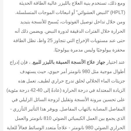
ومع ذلك، تستخدم بنية العلاج بالليزر عالية الطاقة الحديثة
(HPLT) “النبض العشوائي” أو انبعاثات الموجات المتسلسلة.
ومن خلال تداخل توصيل الفوتونات، يُسمح للأنسجة بتبديد
الحرارة خلال الفترات الدقيقة لدورة النبض. ويضمن ذلك أنه
حتى عند مستويات الإخراج التي تتجاوز 25 واط، تظل الطاقة
محفزة بيولوجيًا وليس مدمرة بيولوجيًا.
عند اختيار
جهاز علاج الأنسجة العميقة بالليزر للبيع
, ، فإن إدراج
أطوال موجية مثل 980 نانومتر أمر حيوي، حيث يستهدف
جزيئات الماء الخلالي لخلق تدرج حراري لطيف. تعمل هذه
الزيادة المعتدلة في درجة الحرارة (عادةً إلى 40-42 درجة مئوية)
على تحسين مرونة الأنسجة وتقليل لزوجة السائل الزليلي في
المفاصل المصابة بالتهاب المفاصل. ويوفر هذا التأثير التآزري -
الذي يجمع بين العمل الكيميائي الضوئي 810 نانومتر والعمل
الحراري الضوئي 980 نانومتر - علاجاً متعدد الوسائط فعالاً للغاية