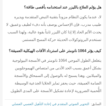
هل يؤلم العلاج بالليزر عند استخدامه بأقصى طاقة؟
لا، عندما يكون النظام مزوداً بتقنية النبض المتقدمة ويديره
طبيب مدرب، فإن الإحساس يوصف بأنه دفء لطيف وعميق. لا
يحدث الألم الحاد إلا إذا كان الليزر ثابتاً بقوة عالية، ولهذا السبب
تستخدم البروتوكولات الحديثة حركة المسح المستمر.
كيف يؤثر 1064 نانومتر على استرداد الآفات الهيكلية العميقة؟
يتغلغل الطول الموجي 1064 نانومتر في الأنسجة البيولوجية
بشكل أعمق بسبب الحد الأدنى من امتصاص الهيموجلوبين
والميلانين. وهذا يسمح له بالوصول إلى السمحاق والأنسجة
الضامة العميقة، حيث يحفز تمايز الخلايا الجذعية الوسيطة
اللُّحمية الضرورية لإعادة تشكيل الأنسجة على المدى الطويل.
السابق:
التحوير الضوئي المتقدم في إعادة التأهيل العصبي العضلي