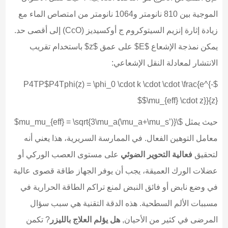
الموجية بين 810 نانومتر و1064 نانومتر من امتصاص الماء مع
زيادة إثارة إنزيم السيتوكروم ج أوكسيديز (CcO) إلى أقصى حد.
يمكن نمذجة الإشعاع $E$ على عمق $z$ باستخدام تقريب
الانتشار لمعادلة النقل الإشعاعي:
$P4TP$P4Tphi(z) = \phi_0 \cdot k \cdot \cdot \frac{e^{-
\mu_{eff} \cdot z}}{z}$$
حيث يمثل $\mu_mu_{eff} = \sqrt{3\mu_a(\mu_a+\mu_s’)}$
معامل التوهين الفعال. في الممارسة السريرية، هذا يعني أنه
لتحقيق
فعالية التحوير الضوئي
على مستوى العصب الوركي أو
عضلات الورك العميقة، يجب أن يوفر الجهاز طاقة قصوى عالية
في وضع نابض أو فائق النبض لمنع تراكم الطاقة الحرارية في
مسببات الألم السطحية. هذه الدقة التقنية هي سبب سؤال
المرضى في كثير من الأحيان,
هل يؤلم العلاج بالليزر
? تكمن