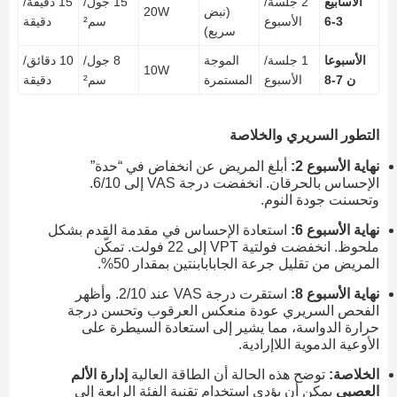
الأسابيع
2 جلسة/
15 جول/
15 دقيقة/
(نبض
20W
3-6
الأسبوع
سم²
دقيقة
سريع)
الأسبوعا
1 جلسة/
الموجة
8 جول/
10 دقائق/
10W
ن 7-8
الأسبوع
المستمرة
سم²
دقيقة
التطور السريري والخلاصة
نهاية الأسبوع 2:
أبلغ المريض عن انخفاض في “حدة”
الإحساس بالحرقان. انخفضت درجة VAS إلى 6/10.
وتحسنت جودة النوم.
نهاية الأسبوع 6:
استعادة الإحساس في مقدمة القدم بشكل
ملحوظ. انخفضت فولتية VPT إلى 22 فولت. تمكّن
المريض من تقليل جرعة الجابابابنتين بمقدار 50%.
نهاية الأسبوع 8:
استقرت درجة VAS عند 2/10. وأظهر
الفحص السريري عودة منعكس العرقوب وتحسن درجة
حرارة الدواسة، مما يشير إلى استعادة السيطرة على
الأوعية الدموية اللاإرادية.
الخلاصة:
توضح هذه الحالة أن الطاقة العالية
إدارة الألم
العصبي
يمكن أن يؤدي استخدام تقنية الفئة الرابعة إلى