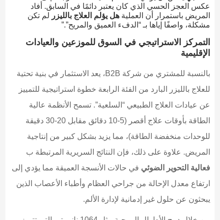
عكس العجز الحسي الذي كان يعتبر دائمًا في السابق. أفاد
المريض باستمرار أن العملية
هل يؤلم العلاج بالليزر
لم تكن
مشكلة، واصفًا إياها بـ “الدفء العميق والمريح”.”
التمركز الاستراتيجي في السوق للموزعين والعيادات
الإقليمية
بالنسبة للمشتري من شركة B2B، يعد الاستثمار في بنية تحتية
للعلاج بالليزر البارد من الفئة الرابعة خطوة استراتيجية للتمييز
عن عيادات العلاج الطبيعي “السلعية”. تسمح الأنظمة عالية
الطاقة بأوقات علاج أقصر (5-10 دقائق مقابل 20-30 دقيقة
للوحدات منخفضة الطاقة)، مما يزيد بشكل كبير من إنتاجية
المريض. علاوة على ذلك، فإن النتائج السريرية المرتبطة ب
فعالية التحوير الضوئي
في حالات الأنسجة العميقة مما يؤدي إلى
ارتفاع معدل الإحالة من جراحي العظام وأطباء الأعصاب الذين
يبحثون عن حلول غير إدمانية لإدارة الألم.
من خلال دمج الأطوال الموجية مثل 1064 نانومتر، التي تتميز