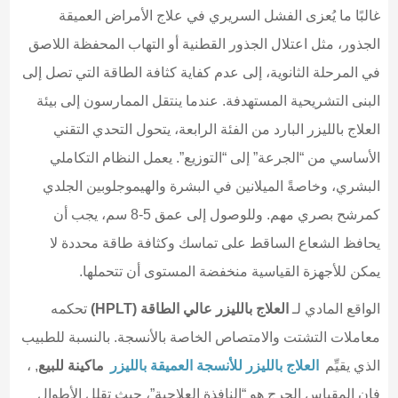
غالبًا ما يُعزى الفشل السريري في علاج الأمراض العميقة
الجذور، مثل اعتلال الجذور القطنية أو التهاب المحفظة اللاصق
في المرحلة الثانوية، إلى عدم كفاية كثافة الطاقة التي تصل إلى
البنى التشريحية المستهدفة. عندما ينتقل الممارسون إلى بيئة
العلاج بالليزر البارد من الفئة الرابعة، يتحول التحدي التقني
الأساسي من “الجرعة” إلى “التوزيع”. يعمل النظام التكاملي
البشري، وخاصةً الميلانين في البشرة والهيموجلوبين الجلدي
كمرشح بصري مهم. وللوصول إلى عمق 5-8 سم، يجب أن
يحافظ الشعاع الساقط على تماسك وكثافة طاقة محددة لا
يمكن للأجهزة القياسية منخفضة المستوى أن تتحملها.
الواقع المادي لـ
العلاج بالليزر عالي الطاقة (HPLT)
تحكمه
معاملات التشتت والامتصاص الخاصة بالأنسجة. بالنسبة للطبيب
الذي يقيِّم
العلاج بالليزر للأنسجة العميقة بالليزر
ماكينة للبيع
, ،
فإن المقياس الحرج هو “النافذة العلاجية”، حيث تقلل الأطوال