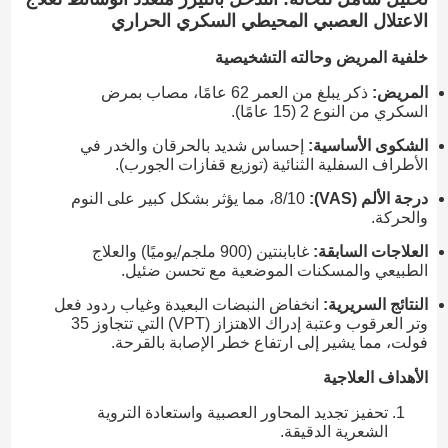
الاعتلال العصبي المحيطي السكري الحراري
خلفية المريض وحالته التشخيصية
المريض:
ذكر يبلغ من العمر 62 عامًا، مصاب بمرض
السكري من النوع 2 (15 عامًا).
الشكوى الأساسية:
إحساس شديد بالحرقان والخدر في
الأطراف السفلية الثنائية (توزيع قفازات الجورب).
درجة الألم (VAS):
8/10، مما يؤثر بشكل كبير على النوم
والحركة.
العلاجات السابقة:
غابابنتين (900 ملجم/يوميًا) والعلاج
الطبيعي والمسكنات الموضعية مع تحسن ضئيل.
النتائج السريرية:
انخفاض النبضات البعيدة وغياب ردود فعل
وتر العرقوب وعتبة إدراك الاهتزاز (VPT) التي تتجاوز 35
فولت، مما يشير إلى ارتفاع خطر الإصابة بالقرحة.
الأهداف العلاجية
تحفيز تجديد المحاور العصبية واستعادة التروية
الشعرية الدقيقة.