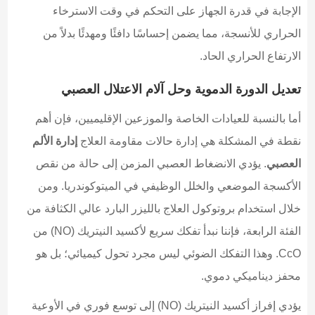
الإجابة في قدرة الجهاز على التحكم في وقت الاسترخاء
الحراري للأنسجة، مما يضمن إحساسًا دافئًا ومهدئًا بدلاً من
الارتفاع الحراري الحاد.
تعديل الدورة الدموية وحل آلام الاعتلال العصبي
أما بالنسبة للعيادات الخاصة والموزعين الإقليميين، فإن أهم
نقطة في المشكلة هي إدارة حالات مقاومة العلاج
إدارة الألم
العصبي
. يؤدي الانضغاط العصبي المزمن إلى حالة من نقص
الأكسجة الموضعي والخلل الوظيفي في الميتوكوندريا. ومن
خلال استخدام بروتوكول العلاج بالليزر البارد عالي الكثافة من
الفئة الرابعة، فإننا نبدأ تفكك سريع لأكسيد النيتريك (NO) من
CcO. وهذا التفكك الضوئي ليس مجرد تحول كيميائي؛ بل هو
محفز ديناميكي دموي.
يؤدي إفراز أكسيد النيتريك (NO) إلى توسع فوري في الأوعية