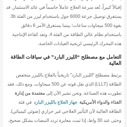
إقبالاً كبيراً، تُعد سرعة العلاج عاملاً حاسماً في عائد الاستثمار. قد
يستغرق توصيل جرعة 6000 جول باستخدام ليزر من الفئة 3b
بقوة 500 ميجاوات ساعات؛ بينما يستغرق الأمر 6 دقائق
باستخدام نظام عالي الطاقة من الفئة 4. وتعد كفاءة الإنتاجية
هذه المحرك الرئيسي لربحية العيادات الخاصة.
التعامل مع مصطلح “الليزر البارد” في سياقات الطاقة
العالية
يرتبط مصطلح “الليزر البارد” تاريخياً بالعلاج بالليزر منخفض
الطاقة (LLLT) الذي تقل قوته عن 500 ميجاوات. ومع ذلك، فقد
تطورت هذه الصناعة. ونحن نشير الآن إلى
معتمدة من إدارة
الغذاء والدواء الأمريكية
جهاز العلاج بالليزر البارد
في فئة
الطاقة العالية لأن التأثير العلاجي غير حراري (ضوئي كيميائي).
وحتى عند 30 واط، إذا تمت معايرة تردد النبضات بشكل صحيح،