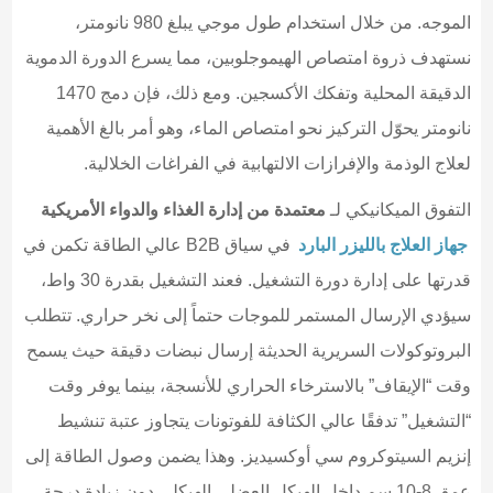
الموجه. من خلال استخدام طول موجي يبلغ 980 نانومتر،
نستهدف ذروة امتصاص الهيموجلوبين، مما يسرع الدورة الدموية
الدقيقة المحلية وتفكك الأكسجين. ومع ذلك، فإن دمج 1470
نانومتر يحوّل التركيز نحو امتصاص الماء، وهو أمر بالغ الأهمية
لعلاج الوذمة والإفرازات الالتهابية في الفراغات الخلالية.
التفوق الميكانيكي لـ
معتمدة من إدارة الغذاء والدواء الأمريكية
جهاز العلاج بالليزر البارد
في سياق B2B عالي الطاقة تكمن في
قدرتها على إدارة دورة التشغيل. فعند التشغيل بقدرة 30 واط،
سيؤدي الإرسال المستمر للموجات حتماً إلى نخر حراري. تتطلب
البروتوكولات السريرية الحديثة إرسال نبضات دقيقة حيث يسمح
وقت “الإيقاف” بالاسترخاء الحراري للأنسجة، بينما يوفر وقت
“التشغيل” تدفقًا عالي الكثافة للفوتونات يتجاوز عتبة تنشيط
إنزيم السيتوكروم سي أوكسيديز. وهذا يضمن وصول الطاقة إلى
عمق 8-10 سم داخل الهيكل العضلي الهيكلي دون زيادة درجة