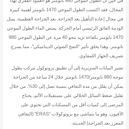
في حين أن الطول الموجي 980 نانومتر هو العمود الفقري لهذا
المجال، فقد اكتسب الطول الموجي 1470 نانومتر أهمية كبيرة
في مجال إعادة التأهيل بعد الجراحة. بعد الجراحة العظمية، يمثل
الوذمة العائق الرئيسي أمام الحركة. يمتص الماء الطول الموجي
1470 نانومتر بكفاءة تزيد بنحو 40 مرة عن الطول الموجي 980
نانومتر. وهذا يخلق تأثير “الضخ الضوئي الديناميكي”، مما يسرع
تصريف الجهاز اللمفاوي.
تشير البيانات السريرية إلى أن تطبيق بروتوكول مركب بطول
موجة 980 نانومتر/1470 نانومتر خلال 24 ساعة من الجراحة
يمكن أن يقلل من مدة التعافي بنسبة تصل إلى 30%. من خلال
تقليل ضغط السائل الخلالي على مستقبلات الألم، يحتاج
المرضى إلى كميات أقل من المسكنات التي تحتوي على
الأفيون، وهو ما يتماشى مع بروتوكولات “ERAS” (التعافي
المعزز بعد الجراحة) الحديثة.