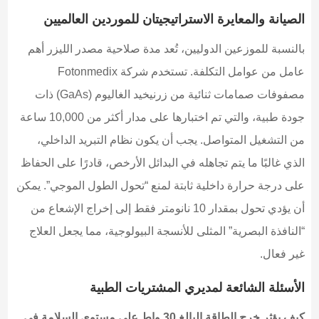
الصيانة والمعايرة الاستراتيجيتان للموردين العالميين
بالنسبة للموزعين الدوليين، تُعد مدة صلاحية مصدر الليزر أهم
عامل من عوامل التكلفة. تستخدم شركة Fotonmedix
مصفوفات صمامات ثنائية من زرنيخيد الغاليوم (GaAs) ذات
جودة طبية، والتي تم اختبارها على مدار أكثر من 10,000 ساعة
من التشغيل المتواصل. يجب أن يكون نظام التبريد الداخلي،
الذي غالبًا ما يتم تجاهله في البدائل الأرخص، قادرًا على الحفاظ
على درجة حرارة داخلية ثابتة لمنع “تحول الطول الموجي”. يمكن
أن يؤدي تحول بمقدار 10 نانومتر فقط إلى إخراج الإشعاع من
“النافذة البصرية” المثلى للأنسجة البيولوجية، مما يجعل العلاج
غير فعال.
الأسئلة الشائعة لمديري المشتريات الطبية
كيف يؤثر خرج الطاقة البالغ 30 واط على مستوى السلامة في