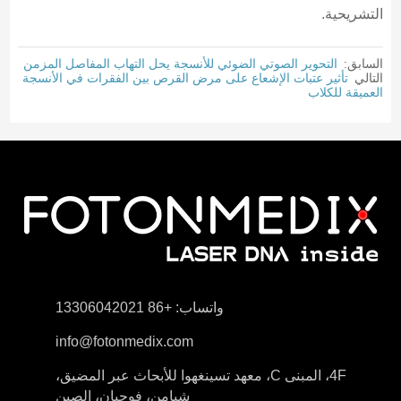
التشريحية.
السابق:
التحوير الصوتي الضوئي للأنسجة يحل التهاب المفاصل المزمن
التالي
تأثير عتبات الإشعاع على مرض القرص بين الفقرات في الأنسجة
العميقة للكلاب
واتساب: +86 13306042021
info@fotonmedix.com
4F، المبنى C، معهد تسينغهوا للأبحاث عبر المضيق،
شيامن، فوجيان، الصين