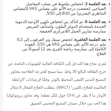
بعد الجلسة 3:
انخفاض ملحوظ في تصلب المفاصل
الصباحي. انخفضت درجة الألم على مقياس VAS (المقياس
التناظري البصري) من 8/10 إلى 5/10.
بعد الجلسة 6:
تم التأكد من انخفاض تكوين الأوعية الدموية
الجديدة باستخدام الدوبلر الملون. واستأنف المريض
ممارسة تمارين الحمل اللامركزي الخفيفة.
بعد الجلسة العاشرة:
انخفض سمك وتر العرقوب إلى 6.2
ملم. درجة الألم على مقياس VAS هي 1/10. العودة
الكاملة إلى ممارسة رياضة الجري بعد 12 أسبوعًا من
العلاج.
يُعزى نجاح هذا التدخل إلى الكثافة العالية للفوتونات الناتجة عن
خرج الطاقة البالغ 30 واط، مما سمح للجرعة العلاجية بتجاوز
النسيج الندبي الليفي المحيط بالوتر. وفقًا لإرشادات “الرابطة
العالمية للعلاج بالليزر” (WALT)، يتطلب العلاج الفعال لاعتلال
الأوتار ما لا يقل عن 6-10 جول لكل نقطة؛ وقد تجاوز بروتوكولنا
هذا الحد من خلال ضمان التشبع الحجمي العميق.