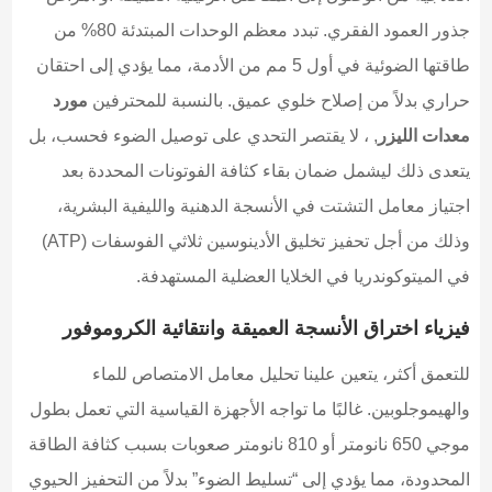
جذور العمود الفقري. تبدد معظم الوحدات المبتدئة 80% من
طاقتها الضوئية في أول 5 مم من الأدمة، مما يؤدي إلى احتقان
حراري بدلاً من إصلاح خلوي عميق. بالنسبة للمحترفين
مورد
معدات الليزر
, ، لا يقتصر التحدي على توصيل الضوء فحسب، بل
يتعدى ذلك ليشمل ضمان بقاء كثافة الفوتونات المحددة بعد
اجتياز معامل التشتت في الأنسجة الدهنية والليفية البشرية،
وذلك من أجل تحفيز تخليق الأدينوسين ثلاثي الفوسفات (ATP)
في الميتوكوندريا في الخلايا العضلية المستهدفة.
فيزياء اختراق الأنسجة العميقة وانتقائية الكروموفور
للتعمق أكثر، يتعين علينا تحليل معامل الامتصاص للماء
والهيموجلوبين. غالبًا ما تواجه الأجهزة القياسية التي تعمل بطول
موجي 650 نانومتر أو 810 نانومتر صعوبات بسبب كثافة الطاقة
المحدودة، مما يؤدي إلى “تسليط الضوء” بدلاً من التحفيز الحيوي