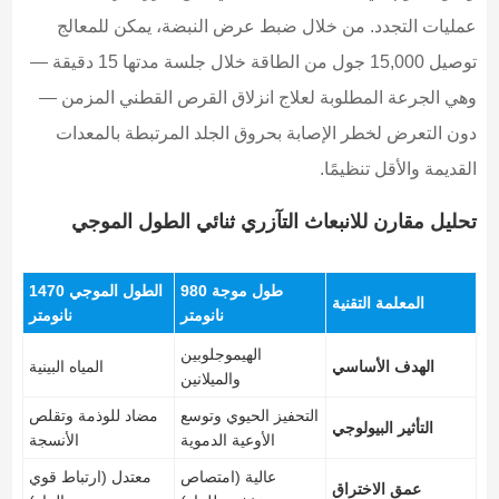
عمليات التجدد. من خلال ضبط عرض النبضة، يمكن للمعالج
توصيل 15,000 جول من الطاقة خلال جلسة مدتها 15 دقيقة —
وهي الجرعة المطلوبة لعلاج انزلاق القرص القطني المزمن —
دون التعرض لخطر الإصابة بحروق الجلد المرتبطة بالمعدات
القديمة والأقل تنظيمًا.
تحليل مقارن للانبعاث التآزري ثنائي الطول الموجي
طول موجة 980
الطول الموجي 1470
المعلمة التقنية
نانومتر
نانومتر
الهيموجلوبين
الهدف الأساسي
المياه البينية
والميلانين
التحفيز الحيوي وتوسع
مضاد للوذمة وتقلص
التأثير البيولوجي
الأوعية الدموية
الأنسجة
عالية (امتصاص
معتدل (ارتباط قوي
عمق الاختراق