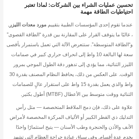
تحسين عمليات الشراء بين الشركات: لماذا تعتبر
احتياطيات الطاقة مهمة
عندما تقوم إحدى المؤسسات الطبية بتقييم
مورد معدات الليزر
,
، غالبًا ما يتوقف القرار على المقارنة بين قدرة “الطاقة القصوى”
و“الطاقة المتوسطة”. ستتعرض الآلة التي تعمل باستمرار بأقصى
سعة لها البالغة 10 واط إلى انحراف حراري كبير في صمامات
الليزر الثنائية، مما يؤدي إلى تدهور دقة الطول الموجي بمرور
الوقت. على العكس من ذلك، يحافظ النظام المصنف بقدرة 30
واط والذي يعمل بقدرة 15 واط على استقرار عالٍ للصمامات
الثنائية ووقت متوسط بين الأعطال (MTBF) أطول بكثير.
علاوة على ذلك، فإن دمج الملاقط المتخصصة — مثل رأس
التدليك ذي القطر الكبير أو الألياف المركزة المخصصة لأمراض
الأنف والأذن والحنجرة وطب الأسنان — يتيح استثمارًا واحدًا
يخدم عدة أقسام. وفي سياق عيادة جراحة العظام التي تشهد