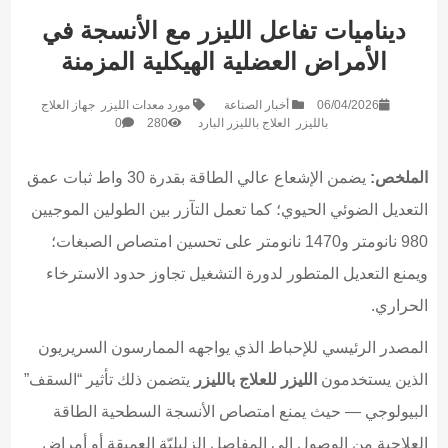
ديناميات تفاعل الليزر مع الأنسجة في
الأمراض العضلية الهيكلية المزمنة
06/04/2026
أخبار الصناعة
مورد معدات الليزر
جهاز العلاج
بالليزر
العلاج بالليزر البارد
280
0
الملخص:
يضمن الإشعاع عالي الطاقة بقدرة 30 واط ثبات عمق
التعديل الضوئي الحيوي؛ كما تعمل التآزر بين الطولين الموجيين
980 نانومتر و1470 نانومتر على تحسين امتصاص الصبغات؛
ويمنع التعديل المتطور لدورة التشغيل تجاوز حدود الاسترخاء
الحراري.
المصدر الرئيسي للإحباط الذي يواجهه الممارسون السريريون
الذين يستخدمون
الليزر للعلاج بالليزر
يتضمن ذلك تأثير “السقف”
البيولوجي — حيث يمنع امتصاص الأنسجة السطحية الطاقة
العلاجية من الوصول إلى المفاصل الزليليّة العميقة أو أمراض