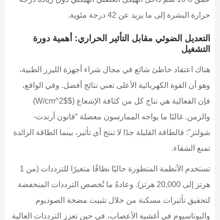
حرارة البشرة إلى ما يزيد عن 42 درجة مئوية.
التعديل الضوئي مقابل التأثير الحراري: أهمية دورة
التشغيل
هناك اعتقاد خاطئ شائع في مجال شراء أجهزة الليزر الطبية،
وهو أن القوة الكهربائية الأعلى تعني نتائج أفضل. وفي الواقع،
فإن الفعالية هي نتاج كل من كثافة الإشعاع ($W/cm^2$)
والزمن. غالبًا ما يواجه الممارسون معضلة “قانون أرندت-
شولتز”: فالطاقة القليلة جدًا لا تنتج أي تأثير، بينما الطاقة الزائدة
تمنع الشفاء.
تستخدم الأنظمة المتطورة حاليًا نطاقًا متغيرًا للترددات (من 1
هرتز إلى 20,000 هرتز). وعادةً ما تُخصص الترددات المنخفضة
لتحقيق تأثيرات مسكنة من خلال تثبيت مضخة الصوديوم
والبوتاسيوم في أغشية الأعصاب، في حين تعزز الترددات العالية