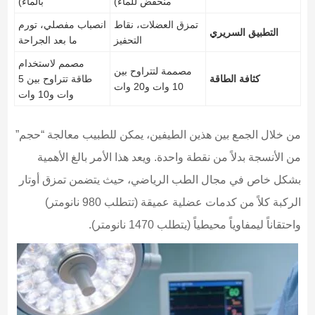
منخفض للماء)
بالماء)
تمزق العضلات، نقاط
انصباب مفصلي، تورم
التطبيق السريري
التحفيز
ما بعد الجراحة
مصمم لاستخدام
مصممة لتتراوح بين
كثافة الطاقة
طاقة تتراوح بين 5
10 وات و20 وات
وات و10 وات
من خلال الجمع بين هذين الطيفين، يمكن للطبيب معالجة “حجم”
من الأنسجة بدلاً من نقطة واحدة. ويعد هذا الأمر بالغ الأهمية
بشكل خاص في مجال الطب الرياضي، حيث يتضمن تمزق أوتار
الركبة كلاً من كدمات عضلية عميقة (تتطلب 980 نانومتر)
واحتقاناً ليمفاوياً محيطياً (يتطلب 1470 نانومتر).