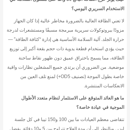
الاستخدام السريري اليومي؟
لا تعني الطاقة العالية بالضرورة مخاطر عالية إذا كان الجهاز
مزودًا ببروتوكولات سريرية مبرمجة مسبقًا ومستشعرات لدرجة
حرارة الجلد. آلية السلامة الأساسية هي إدارة “كثافة الطاقة” —
حيث يؤدي استخدام قطعة يدوية ذات حجم بقعة أكبر إلى توزيع
الطاقة، مما يسمح باختراق عميق دون ظهور نقاط ساخنة
موضعية. من الضروري أن يرتدي جميع المشغلين نظارات واقية
خاصة بطول الموجة (تصنيف OD5+) لمنع تلف العين من
الانعكاسات المنتشرة.
ما هو العائد المتوقع على الاستثمار لنظام متعدد الأطوال
الموجية في عيادة خاصة؟
تتقاضى معظم العيادات ما بين 100 و150 تيبا في كل جلسة
ليزر. وبالنظر إلى أن مدة العلاج تتراوح بين 5 و10 دقائق بفضل