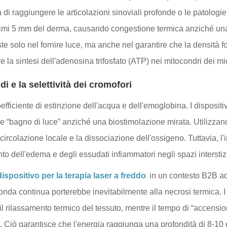
 di raggiungere le articolazioni sinoviali profonde o le patologie
 primi 5 mm del derma, causando congestione termica anziché una
ste solo nel fornire luce, ma anche nel garantire che la densità fo
la sintesi dell'adenosina trifosfato (ATP) nei mitocondri dei mio
di e la selettività dei cromofori
oefficiente di estinzione dell'acqua e dell'emoglobina. I dispos
plice “bagno di luce” anziché una biostimolazione mirata. Utiliz
ircolazione locale e la dissociazione dell'ossigeno. Tuttavia, l
to dell'edema e degli essudati infiammatori negli spazi interstizi
dispositivo per la terapia laser a freddo
in un contesto B2B ad 
onda continua porterebbe inevitabilmente alla necrosi termica. I
l rilassamento termico del tessuto, mentre il tempo di “accension
i. Ciò garantisce che l'energia raggiunga una profondità di 8-10