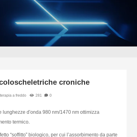
scoloscheletriche croniche
terapia a freddo
281
0
ppie lunghezze d'onda 980 nm/1470 nm ottimizza
mento termico.
etto “soffitto” biologico, per cui l’assorbimento da parte