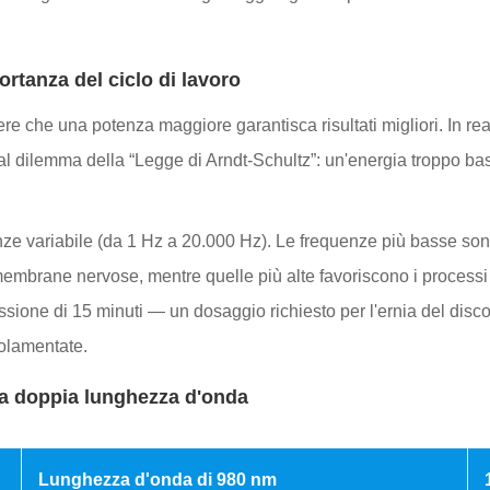
ortanza del ciclo di lavoro
e che una potenza maggiore garantisca risultati migliori. In real
te al dilemma della “Legge di Arndt-Schultz”: un'energia troppo b
ze variabile (da 1 Hz a 20.000 Hz). Le frequenze più basse sono s
membrane nervose, mentre quelle più alte favoriscono i processi
ssione di 15 minuti — un dosaggio richiesto per l'ernia del disc
olamentate.
 a doppia lunghezza d'onda
Lunghezza d'onda di 980 nm