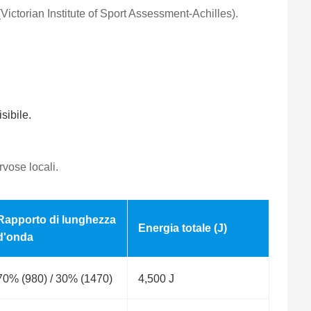
ictorian Institute of Sport Assessment-Achilles).
sibile.
rvose locali.
Rapporto di lunghezza
Energia totale (J)
d'onda
70% (980) / 30% (1470)
4,500 J