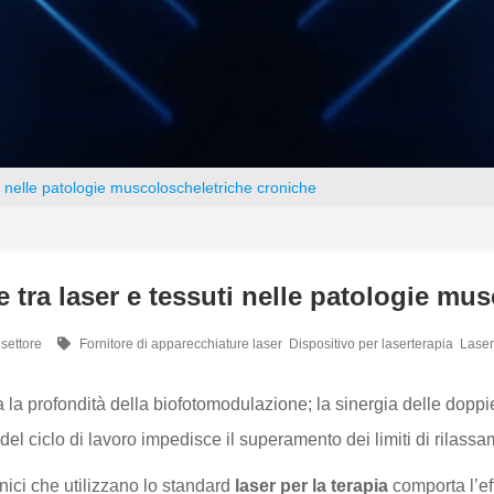
o nelle patologie muscoloscheletriche croniche
e tra laser e tessuti nelle patologie mu
 settore
Fornitore di apparecchiature laser
Dispositivo per laserterapia
Laser
a la profondità della biofotomodulazione; la sinergia delle do
el ciclo di lavoro impedisce il superamento dei limiti di rilassa
linici che utilizzano lo standard
laser per la terapia
comporta l’eff