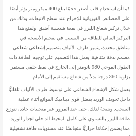
كما أن استخدام قلب أصغر حجمًا يبلغ 400 ميكرومتر يؤثر أيضًا
على الخصائص الفيزيائية للإخراج عند سطح الانبعاث، وذلك من
خلال تركيز شعاع الليزر في بقعة هندسية أضيق. ولمنع هذا
التركيز العالي للطاقة من التسبب في تفحيم الأنسجة في
مناطق محددة، يتميز طرف الألياف بتصميم إشعاعي شعاعي
مصمم بدقة متناهية. يعمل هذا التصميم على توجيه الطاقة ذات
الطول الموجي 980 نانومتر إلى الخارج في نمط حلقي مستمر
بزاوية 360 درجة بدلاً من شعاع مستقيم إلى الأمام.
يعمل شكل الإشعاع الشعاعي على توسيط طرف الألياف تلقائيًّا
داخل تجويف الوريد بفضل قوى ديناميكا الموائع أثناء عملية
السحب. ونتيجةً لذلك، حتى عند المرور عبر منحنيات حادة، تتوزع
طاقة الليزر بالتساوي على كامل المحيط الداخلي لجدار الوريد،
مما يضمن إحكامًا حراريًّا متجانسًا عند مستويات طاقة تشغيلية