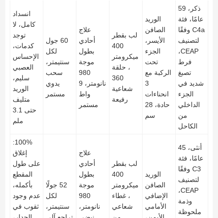
ذكر، 59
انسداد
عامًا، فئة
الوريد
كامل، لا
C4a وفقًا
الصافن
علاج
لب بقطر
توجد
لتصنيف
الأيسر،
أحادي
60 جول
400
كدمات،
CEAP،
الجزء
بطول
لكل
ميكرومتر
الإحساس
فرط
تحت
موجة
سنتيمتر،
، حلقة
العصبي
تصبغ
الركبة مع
980
سحب
360
سليم،
شديد في
3
نانومتر، 9
يدوي
شعاعية
الوريد
الجزء
انحناءات
واط
مستمر
رفيعة
متليف
الداخلي
حادة، 28
مستمر
حتى 3.1
من
سم
ملم
الكاحل
100%:
أنثى، 45
علاج
إغلاق
عامًا، فئة
لب بقطر
أحادي
على طول
C3 وفقًا
الوريد
400
بطول
المقطع
لتصنيف
الصافن
ميكرومتر
موجة
52 جولًا
بأكمله،
CEAP،
الإضافي
، غطاء
980
لكل
عدم وجود
وذمة
الأمامي
شعاعي
نانومتر،
سنتيمتر،
ثقوب في
ملحوظة
الأيمن،
من
نبضي
تراجع آلي
الجدار،