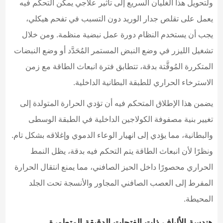
ولتحويل هذا الغليان السريع إلى تأثير علاجي يمكن التحكم فيه
يعمل على تقلص جدار الوريد دون التسبب في تفحم هيكلي،
يجب أن يستخدم النظام دورة عمل نبضية منظمة. ومن خلال
تشغيل الليزر في وضع النبض المستمر المُحَدَّد أو وضع النبضات
المتكررة المُوقَّتة بدقة، تتطابق فترة انبعاث الطاقة مع زمن
الاسترخاء الحراري للطبقة البطانية الداخلية.
يضمن هذا الإطلاق المتحكم فيه أن تؤدي الحرارة المتولدة إلى
تغيير بنية مصفوفة الكولاجين الداخلية في الطبقة الوسطى
والبطانية، مما يؤدي إلى انهيار الوعاء الدموي وإغلاقه بشكل تام.
ونظرًا لأن انبعاث الطاقة يتم التحكم فيه بدقة، يظل النمط
الحراري محصورًا داخل الحيز الصافني، مما يمنع انتقال الحرارة
المفرط إلى العصب الصافني المجاور والأنسجة تحت الجلد
المحيطة.
هندسة الألياف ذات الفتحات الدقيقة المتطورة