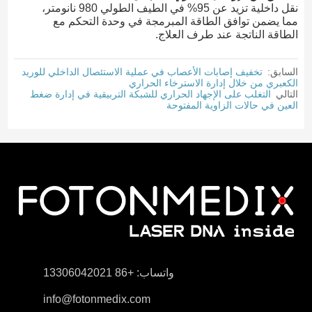
نقل داخلية تزيد عن 95% في الطيف الطولي 980 نانومتر،
مما يضمن توافق الطاقة المبرمجة في وحدة التحكم مع
الطاقة الناتجة عند طرف العلاج.
السابق:
تخفيف إصابات الأعصاب في عملية الاستئصال الداخلي للوريد
الكعبري من خلال إدارة الاسترخاء الحراري
التالي
التغلب على الإجهاد الحراري للشبكة التربيقية في إدارة ضغط
العين في حالات الزاوية المفتوحة
واتساب: +86 13306042021
info@fotonmedix.com