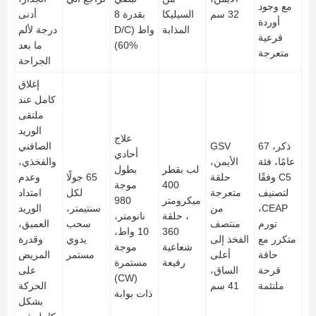
مع وجود
32 سم
السيليكا
بقدرة 8
أدنى
أوردة
المذابة
واط (D/C
درجة لألم
فرعية
60%)
ما بعد
متعرجة
الجراحة
إغلاق
كامل عند
ملتقى
الوريد
علاج
ذكر، 67
GSV
الصافني
أحادي
عامًا، فئة
الأيمن،
والفخذي،
لب بقطر
بطول
C5 وفقًا
حلقة
65 جولًا
وعدم
400
موجة
لتصنيف
متعرجة
لكل
امتداد
ميكرومتر
980
CEAP،
من
سنتيمتر،
الوريد
، حلقة
نانومتر،
تورم
منتصف
سحب
العميق،
360
10 واط،
متكرر مع
الفخذ إلى
يدوي
وقدرة
شعاعية
موجة
حافة
أعلى
مستمر
المريض
رفيعة
مستمرة
قرحة
الساق،
على
(CW)
ملتئمة
41 سم
الحركة
ذات بوابة
بشكل