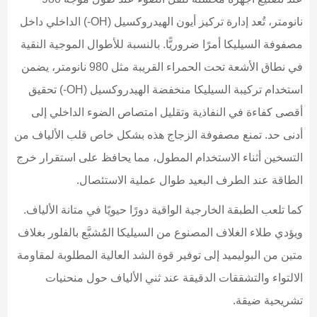
نانومتر، تُعد إدارة تركيز أيون الهيدروكسيل (OH-) الداخلي داخل
مصفوفة السيليكا أمرًا ضروريًّا. بالنسبة للأطوال الموجية النقية
في نطاق الأشعة تحت الحمراء القريبة مثل 980 نانومتر، يضمن
استخدام تركيبة السيليكا منخفضة الهيدروكسيل (OH-) تحقيق
أقصى كفاءة في النفاذية وتقليل امتصاص الضوء الداخلي إلى
أدنى حد. تمنع مصفوفة الزجاج هذه بشكل خاص قلب الألياف من
التسخين أثناء الاستخدام المطول، مما يحافظ على استقرار خرج
الطاقة عند الطرف البعيد طوال عملية الاستئصال.
كما تلعب الطبقة الخارجية الواقية دورًا حيويًا في متانة الألياف.
ويؤدي طلاء الغلاف المصنوع من السيليكا المُشبَّع بالفلور بغلاف
متين من البوليميد إلى توفير قوة الشد العالية المطلوبة لمقاومة
الالتواء والتشققات الدقيقة عند ثني الألياف حول منحنيات
تشريحية ضيقة.