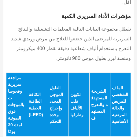
أقل.
مؤشرات الأداء السريري الكمية
تفصّل مجموعة البيانات التالية المعلمات التشغيلية والنتائج
السريرية للمرضى الذين خضعوا للعلاج من مرض وريدي شديد
التعرج باستخدام ألياف شعاعية دقيقة بقطر 400 ميكرومتر
ومنصة ليزر بطول موجي 980 نانومتر.
مراجعة
سريرية
الملف
الطول
الشريحة
وفحوصا
الشخصي
تكوين
الموجي
الكثافة
المستهدف
ت
للمريض
قلب
المحدد
الطاقية
ة والتعرج
بالموجات
والحالة
الألياف
وإخراج
الخطية
المستهد
فوق
المرضية
وطرفها
وحدة
(LEED)
ف
الصوتية
الأساسية
التحكم
لمدة 30
يومًا