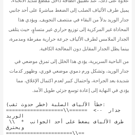
علاوة على ذلك، عند تطبيق الطاقة داخل مقطع شديد الانحناء،
يميل طرف الألياف الصلب إلى الضغط مباشرةً على أحد جانبي
جدار الوريد بدلاً من البقاء في منتصف التجويف. ويؤدي هذا
المحاذاة غير المركزية إلى توزيع حراري غير متساوٍ، حيث يتلقى
الجدار الملامس لطرف الألياف جرعة حرارية مفرطة ومدمرة،
بينما يظل الجدار المقابل دون المعالجة الكافية.
من الناحية السريرية، يؤدي هذا الخلل إلى تمزق موضعي في
جدار الوريد، وتشكل ورم دموي موضعي فوري، وظهور كدمات
شديدة بعد الجراحة، واحتمال كبير لعدم اكتمال الإغلاق، مما
يؤدي في النهاية إلى إعادة توسع جزئي طويل الأمد.
خطأ الألياف الصلبة (خطر حدوث ثقب):

===================\\======  <-- جدار 
الوريد

 \\  * طرف الألياف يضغط على أحد الجوانب 
ويحترق

======================\\==
