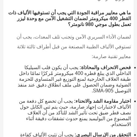
ما هي معايير مراقبة الجودة التي يجب أن تستوفيها الألياف ذات
القطر 400 ميكرومتر لضمان التشغيل الآمن مع وحدة ليزر
تعمل بطول موجي 980 نانومتر؟
لضمان الأداء السريري الآمن وتجنب تلف المعدات، يجب أن
تستوفي الألياف الطبية المصنعة من قبل أطراف ثالثة ثلاثة
معايير تقنية صارمة:
فحص الانحراف والمحاذاة:
يجب أن يكون قلب السيليكا
الداخلي الذي يبلغ قطره 400 ميكرومتر مُركزًا تمامًا داخل
طبقة الغلاف الخارجية لمنع التوزيع غير المتساوي للحزمة
الضوئية وضمان الحصول على ملف انطلاق دقيق عند منفذ
التوصيل SMA-905.
اختبار مقاومة الشد والانحناء:
يجب أن تخضع كل دفعة من
الألياف لاختبارات إجهاد صارمة، حيث يتم ثني الكابل حول
نصف قطر ضيق تحت تأثير الشد للتأكد من أن الغلاف
المصنوع من البوليميد يمنع حدوث تشققات دقيقة أثناء
الاستخدام.
التحقق من الإرسال البصري:
يجب أن تثبت الألياف كفاءة