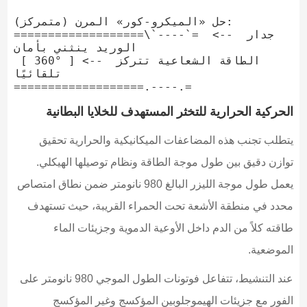
حل «الميكرو-كور» المرن (متمركز):

===================\`----`=  <-- جدار 
الوريد ينثني بأمان

 [ 360° ] <-- الطاقة الشعاعية تتركز 
تلقائيًا

الحركية الحرارية للتخثر المستهدف للخلايا البطانية
يتطلب تجنب هذه المضاعفات الميكانيكية والحرارية تحقيق
توازن دقيق بين طول موجة الطاقة ونظام توصيلها الهيكلي.
يعمل طول موجة الليزر البالغ 980 نانومتر ضمن نطاق امتصاص
محدد في منطقة الأشعة تحت الحمراء القريبة، حيث تستهدف
طاقته كلاً من الدم داخل الأوعية الدموية وجزيئات الماء
الموضعية.
عند التنشيط، تتفاعل فوتونات الطول الموجي 980 نانومتر على
الفور مع جزيئات الهيموجلوبين المؤكسج وغير المؤكسج