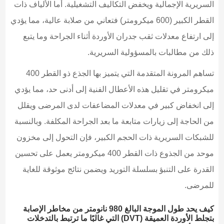
السريرية الإجمالية ويخفض التكاليف التشغيلية. أما الألياف ذات
القطر الكبير (600 ميكرومتر) فتعاني من صلابة عالية، مما يؤدي
إلى ارتفاع معدلات ثقب جدران الأوردة أثناء الجراحة وما يتبع
ذلك من مطالبات بالمسؤولية السريرية.
تساهم المرونة المتقدمة التي يتميز بها الجذع ذو القطر 400
ميكرومتر في تقليل هذه الأعطال الفنية إلى أدنى حد، مما يؤدي
إلى انخفاض كبير في معدلات المضاعفات لدى المرضى ويقلل
من الحاجة إلى زيارات متابعة ما بعد الجراحة المكلفة. وبالنسبة
للشبكات السريرية ذات الحجم الكبير، فإن التحول إلى مخزون
موحد من الجذوع ذات القطر 400 ميكرومتر يعمل على تحسين
القدرة على التنبؤ بسلسلة التوريد ويضمن نتائج موثوقة للغاية
للمرضى.
كيف يحد طول الموجة البالغ 980 نانومتر من مخاطر الإصابة
بتجلط الأوردة العميقة (DVT) التي غالبًا ما ترتبط بالتدخلات