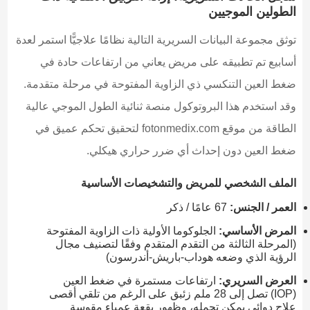
الطولين الموجيين
توثق مجموعة البيانات السريرية التالية نظامًا علاجيًّا استمر لعدة
أسابيع تم تطبيقه على مريض يعاني من ارتفاعات حادة في
ضغط العين التنكسي ذي الزاوية المفتوحة في مرحلة متقدمة.
وقد استخدم هذا البروتوكول منصة ثنائية الطول الموجي عالية
الطاقة من موقع fotonmedix.com لتحقيق تحكم عميق في
ضغط العين دون إحداث أي ضرر حراري هيكلي.
الملف الشخصي للمريض والتشخيصات الأساسية
العمر / الجنس:
67 عامًا / ذكر
المرض الأساسي:
الجلوكوما الأولية ذات الزاوية المفتوحة
(المرحلة الثالثة من التقدم المتقدم وفقًا لتصنيف مجال
الرؤية الذي وضعه هوداب-باريش-أندرسون)
العرض السريري:
ارتفاعات مستمرة في ضغط العين
(IOP) تصل إلى 28 ملم زئبق على الرغم من تلقي أقصى
علاج دوائي يمكن تحمله، وظهور بقعة عمياء مقوسة