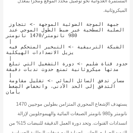
المستمرة العدوانية نحو توصيل محدد الموقع ومجزأ بمعدل
الميكروثانية.
جبهة الموجة الضوئية الموجهة -> تتجاوز 
الصلبة السطحية عبر ضبط الطول الموجي عند 
980 نانومتر/1470 نانومتر

 |

الشبكة التربيقية -> التبخير المتحكم فيه 
يزيل الانسدادات الهيكلية

 |

حدود قناة شليم -> دورة التشغيل التي تبلغ 
مدتها ميكروثانية تمنع حدوث ندبات دقيقة

 |

مسار تدفق السائل المائي -> تقليل مقاومة 
التدفق إلى الحد الأدنى، وانخفاض الضغط 
يستهدف الإشعاع المحوري المتزامن بطولين موجيين 1470
نانومتر و980 نانومتر الصبغات المائية والهيموجلوبين لإزالة
انسدادات القنوات. وتحد دورة العمل الدقيقة للنبضات 15% من
التبديد الحراري الجانبي لحماية المصفوفات البطانية الحساسة