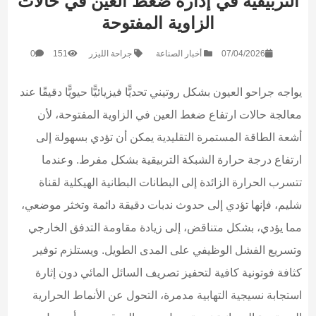
التربيقية في إدارة ضغط العين في حالات
الزاوية المفتوحة
07/04/2026
أخبار الصناعة
جراحة الليزر
151
0
يواجه جراحو العيون بشكل روتيني تحديًّا فيزيائيًّا حيويًّا دقيقًا عند
معالجة حالات ارتفاع ضغط العين في الزاوية المفتوحة، لأن
أشعة الطاقة المستمرة التقليدية يمكن أن تؤدي بسهولة إلى
ارتفاع درجة حرارة الشبكة التربيقية بشكل مفرط. وعندما
تتسرب الحرارة الزائدة إلى البطانات البطانية الهيكلية لقناة
شليم، فإنها تؤدي إلى حدوث ندبات دقيقة دائمة وتخثر موضعي،
مما يؤدي، بشكل متناقض، إلى زيادة مقاومة التدفق الخارجي
وتسريع الفشل الوظيفي على المدى الطويل. ويستلزم توفير
كثافة فوتونية كافية لتحفيز تصريف السائل المائي دون إثارة
استجابة نسيجية التهابية مدمرة، التحول عن الأنماط الحرارية