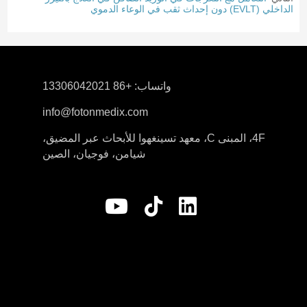
الداخلي (EVLT) دون إحداث ثقب في الوعاء الدموي
واتساب: +86 13306042021
info@fotonmedix.com
4F، المبنى C، معهد تسينغهوا للأبحاث عبر المضيق،
شيامن، فوجيان، الصين