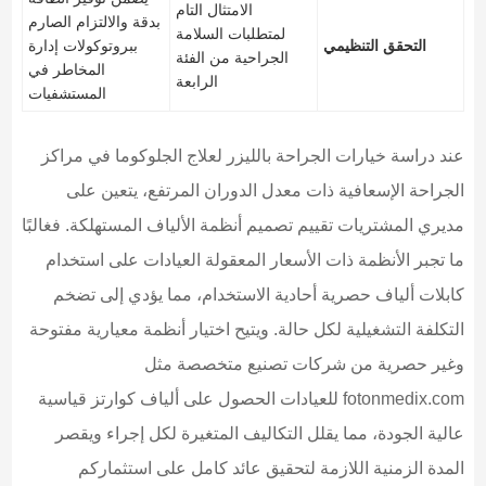
الامتثال التام
بدقة والالتزام الصارم
لمتطلبات السلامة
التحقق التنظيمي
ببروتوكولات إدارة
الجراحية من الفئة
المخاطر في
الرابعة
المستشفيات
عند دراسة خيارات الجراحة بالليزر لعلاج الجلوكوما في مراكز
الجراحة الإسعافية ذات معدل الدوران المرتفع، يتعين على
مديري المشتريات تقييم تصميم أنظمة الألياف المستهلكة. فغالبًا
ما تجبر الأنظمة ذات الأسعار المعقولة العيادات على استخدام
كابلات ألياف حصرية أحادية الاستخدام، مما يؤدي إلى تضخم
التكلفة التشغيلية لكل حالة. ويتيح اختيار أنظمة معيارية مفتوحة
وغير حصرية من شركات تصنيع متخصصة مثل
fotonmedix.com للعيادات الحصول على ألياف كوارتز قياسية
عالية الجودة، مما يقلل التكاليف المتغيرة لكل إجراء ويقصر
المدة الزمنية اللازمة لتحقيق عائد كامل على استثماركم