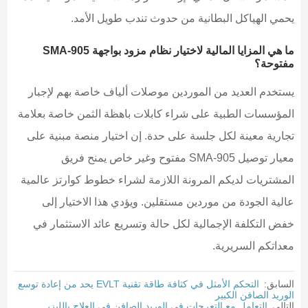
يحمي الهياكل البطانية من حدوث تندب طويل الأمد.
ما هي المزايا المالية لاختيار نظام مزود بواجهة SMA-905
مفتوحة؟
يستخدم العديد من الموردين موصلات ألياف خاصة بهم لإجبار
المؤسسات الطبية على شراء كابلات باهظة الثمن خاصة بعلامة
تجارية معينة لكل جلسة على حدة. إن اختيار منصة مبنية على
معيار توصيل SMA-905 مفتوح وغير خاص يمنح فريق
المشتريات لديكم المرونة اللازمة لشراء خطوط كوارتز عالمية
عالية الجودة من موردين مستقلين. ويؤدي هذا الاختيار إلى
خفض التكلفة الإجمالية لكل حالة وتسريع عائد الاستثمار في
معداتكم السريرية.
السابق:
التحكم الأمثل في كثافة طاقة تقنية EVLT يحد من إعادة توسع
الوريد الصافن الكبير
التالي
التعامل مع التعرجات في الوريد الصافن في العلاج بالليزر