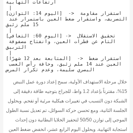
ارتفاعات التهابية

 |

[اليوم 14: التوازن]  -> استقرار مقاومة 
التصريف، واستقرار ضغط العين باستمرار عند 
15 ملم زئبق

 |

[اليوم 60: التعافي] -> تحقيق الاستقلال 
التام عن قطرات العين، وانفتاح مصفوفة 
التربيق

 |

[المتابعة بعد 12 شهرًا]  -> استقرار ضغط 
العين عند 14 ملم زئبق، وحافة رأس العصب 
خلال مرحلة الاستهداف الأولية، سمح إعداد دورة عمل النبض
15%، مقترناً بإعداد 1.2 واط، للجراح بتوجيه طاقة دقيقة إلى
الشبكة دون التسبب في تغييرات هيكلية مرئية أو تفحم. وبحلول
الجلسة الثانية، ومع تحسن حركة السوائل، تم تعديل نسبة الطول
الموجي إلى توازن 50/50 لتحفيز الخلايا البطانية دون إحداث
استجابة التهابية. وبحلول اليوم الرابع عشر، انخفض ضغط العين