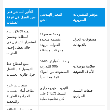
التأثير المباشر على
مؤشر المشتريات
المعيار الهندسي
سير العمل في غرفة
السريرية
الفني
العمليات
يمنع الإغلاق التام
وحدة مصفوفة
للنظام؛ ويضمن
مصفوفات العزل
مقسمة متعددة
استمرار التشغيل في
بالديودات
القنوات مزودة
حالة تعطل إحدى
بمحركات مستقلة
القنوات
وصلات كوارتز SMA-
يمنع انقطاع خط
سلامة موصلات
905 المُدرعة
التوصيل عند التنقل
الألياف الضوئية
المصنوعة من الفولاذ
حول طاولة العمليات
المقاوم للصدأ
يمنع تباين خرج
التبريد الكهروحراري
حلقات التثبيت
الطاقة أثناء العمليات
النشط (TEC) على
الحراري
الجراحية الطويلة
كتل نحاسية صلبة
والمعقدة
يضمن توفير الطاقة