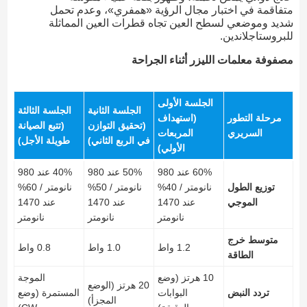
متفاقمة في اختبار مجال الرؤية «همفري»، وعدم تحمل
شديد وموضعي لسطح العين تجاه قطرات العين المماثلة
للبروستاجلاندين.
مصفوفة معلمات الليزر أثناء الجراحة
الجلسة الأولى
الجلسة الثانية
الجلسة الثالثة
مرحلة التطور
(استهداف
(تحقيق التوازن
(تتبع الصيانة
السريري
المربعات
في الربع الثاني)
طويلة الأجل)
الأولي)
60% عند 980
50% عند 980
40% عند 980
توزيع الطول
نانومتر / 40%
نانومتر / 50%
نانومتر / 60%
الموجي
عند 1470
عند 1470
عند 1470
نانومتر
نانومتر
نانومتر
متوسط خرج
1.2 واط
1.0 واط
0.8 واط
الطاقة
10 هرتز (وضع
الموجة
20 هرتز (الوضع
تردد النبض
البوابات
المستمرة (وضع
المجزأ)