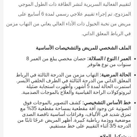
لتقييم الفعالية السريرية لنشر الطاقة ذات الطول الموجي
المزدوج، تم إجراء تقييم علاجي رسمي لمدة 6 أسابيع على
مريض من نخبة الخيول ذات الأداء العالي يعاني من التهاب مزمن
في الرباط المعلق الداني.
الملف الشخصي للمريض والتشخيصات الأساسية
العمر / النوع / السلالة:
حصان مخصي يبلغ من العمر 8
سنوات من نوع هانوفر
الحالة المرضية:
التهاب مزمن من الدرجة الثالثة في الرباط
المعلق الداني من الدرجة الثالثة في الطرف الخلفي الأيسر.
استمرت الحالة لمدة 5 أشهر، وأظهرت استجابة ضئيلة
لبروتوكولات الراحة القياسية والعلاج بالموجات الصدمية.
خط الأساس التشخيصي:
كشف التصوير بالموجات فوق
الصوتية عن وجود آفة مقطعية بمساحة مقطعية 35% مع
تمزق شديد في الألياف، وفراغات أساسية ناقصة الصدى
موضعية ووذمة رباطية كبيرة. أظهر المريض عرجًا ثابتًا من
الدرجة 3/5 أثناء التقييم على خط مستقيم.
بروتوكول العلاج