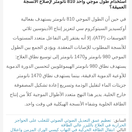
استخدام طول موجي واحد 810 نانومتر لإصلاح الأنسجة
العميقة؟
في حين أن الطول الموجي 810 نانومتر يستهدف بفعالية
أوكسيديز السيتوكروم سي لتعزيز إنتاج الأدينوسين ثلاثي
الفوسفات (ATP)، إلا أنه يفتقر إلى التفاعل متعدد المستويات
للأنسجة المطلوب للإصابات المعقدة. ويؤدي الجمع بين الطول
الموجي 980 نانومتر و1470 نانومتر إلى توسيع نطاق العلاج:
يستهدف نطاق 980 نانومتر الهيموغلوبين لتحسين الدورة الدموية
للأوعية الدموية الدقيقة، بينما يستهدف نطاق 1470 نانومتر
جزيئات الماء لتقليل الوذمة وتسريع إعادة تشكيل المصفوفة
خارج الخلية. يدير هذا النهج متعدد الأطوال الموجية كلاً من إنتاج
الطاقة الخلوية وشفاء الأنسجة الهيكلية في وقت واحد.
السابق:
تعظيم عمق التعديل الضوئي الضوئي للتغلب على الحواجز
الحرارية في العلاج بالليزر عالي الطاقة
التالي
انتقال الطاقة الحركية في التهاب كيسي الورك المزمن واعتلال