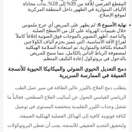
المقطع العرضي للآفة من 35% إلى 18%. بدأت محاذاة
الألياف المتوازية في الظهور داخل المنطقة المركزية
لموقع الإصلاح.
نهاية الأسبوع 6:
لم يظهر على المريض أي عرج ملموس
خلال تقييمات الهرولة على كل من الأسطح الصلبة
والناعمة. أظهر التصوير بالموجات فوق الصوتية إغلاقاً كاملاً
لفراغ الآفة الأساسية، التي تتميز بحزم ألياف الكولاجين
المعبأة بكثافة والمتوازية. تم استعادة السلامة الهيكلية
لمصفوفة الرباط الداني بالكامل، مما سمح للمريض
بالدخول في بروتوكول إعادة التكيف المنظم.
دمج التعديل الحيوي الضوئي والميكانيكا الحيوية للأنسجة
العميقة في الممارسة السريرية
يتطلب دمج العلاج بالليزر عالي الطاقة في سير عمل الطب
الرياضي القياسي التحول عن أساليب العلاج السطحي. فغالباً ما
تفشل وحدات الليزر التقليدية منخفضة المستوى في توصيل
كثافة فوتونية كافية إلى الهياكل العضلية الهيكلية العميقة.
ولتحقيق التجديد الحقيقي للأنسجة، يجب أن تعطي البروتوكولات