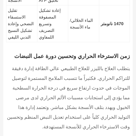
تخليق ATP
الأنسجة
إعادة تشكيل
تقليل
المصفوفة
الاستسقاء
الماء الخلالي/
1470 نانومتر
وتسريع
النضحي وإعادة
ماء الأنسجة
التصريف
تشكيل النسيج
اللمفاوي
الندبي الليفي
زمن الاسترخاء الحراري وتحسين دورة عمل النبضات
يتطلب العلاج بالليزر للعلاج الطبيعي عالي الطاقة إدارة دقيقة
للتراكم الحراري. فكثيراً ما تتسبب الملامح المستمرة لتوصيل
الموجات في حدوث ارتفاع سريع في درجة الحرارة السطحية
مما يؤدي إلى استجابات مسببات الألم الحراري لدى مرضى
الخيول ويهدد بتلف الأنسجة بشكل مباشر. وتعتمد إدارة هذا
التوليد الحراري كلياً على استخدام تعديل النبض المنظم وتحسين
وقت الاسترخاء الحراري للأنسجة المستهدفة.