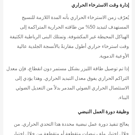
إدارة وقت الاسترخاء الحراري
يُعرّف زمن الاسترخاء الحراري بأنه المدة اللازمة للنسيج
المستهدف لتبديد 50% من طاقته الحرارية المتراكمة إلى
الهياكل المحيطة غير المكشوفة. وتمتلك البنى الرباطية الكثيفة
وقت استرخاء حراري أطول مقارنةً بالأنسجة الجلدية عالية
الأوعية الدموية.
إذا تم توصيل طاقة الليزر بشكل مستمر دون انقطاع، فإن معدل
التراكم الحراري يفوق معدل التبديد الحراري. وهذا يؤدي إلى
الاستئصال الحراري الضوئي المدمر بدلاً من التعديل الضوئي
البناء.
وظيفة دورة العمل النبضي
يعالج تنفيذ دورة عمل نبضية محددة هذا التحدي الحراري. من
خلال اختيار ملف نبضات متقطعة أو متقطعة من خلال اختيار