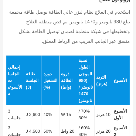
استُخدم في العلاج نظام ليزر عالي الطاقة يوصل طاقة مجمعة
تبلغ 980 نانومتر و1470 نانومتر. تم قص منطقة العلاج
وتخطيطها في شبكة منظمة لضمان توصيل الطاقة بشكل
متسق عبر الجانب القريب من الرباط المعلق.
نسبة
الطول
إجمالي
الموجي
ذروة
دورة
طاقة
الجلسا
التردد
الأسبوع
(980
الطاقة
التشغيل
الجلسة
ت
(هرتز)
نانومتر /
(واط)
(%)
(J)
الأسبوعي
1470
ة
نانومتر)
الأسبوع
70% /
3
10 هرتز
15 W
40%
3,600 J
الأول
30%
جلسات
الأسبوع
60% /
3
20 هرتز
20 واط
50%
4,500 J
2
40%
جلسات