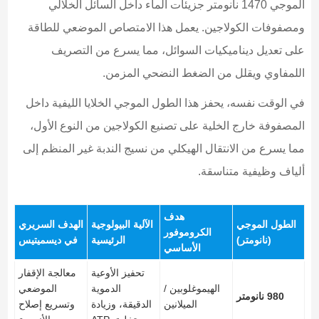
الموجي 1470 نانومتر جزيئات الماء داخل السائل الخلالي
ومصفوفات الكولاجين. يعمل هذا الامتصاص الموضعي للطاقة
على تعديل ديناميكيات السوائل، مما يسرع من التصريف
اللمفاوي ويقلل من الضغط النضحي المزمن.
في الوقت نفسه، يحفز هذا الطول الموجي الخلايا الليفية داخل
المصفوفة خارج الخلية على تصنيع الكولاجين من النوع الأول،
مما يسرع من الانتقال الهيكلي من نسيج الندبة غير المنظم إلى
ألياف وظيفية متناسقة.
هدف
الطول الموجي
الآلية البيولوجية
الهدف السريري
الكروموفور
(نانومتر)
الرئيسية
في ديسميتيس
الأساسي
تحفيز الأوعية
معالجة الإقفار
الهيموغلوبين /
الدموية
الموضعي
980 نانومتر
الميلانين
الدقيقة، وزيادة
وتسريع إصلاح