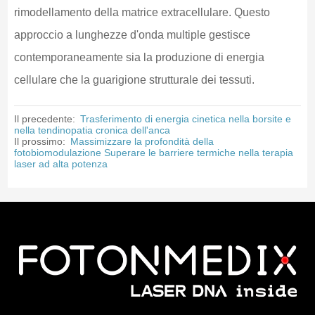
rimodellamento della matrice extracellulare. Questo
approccio a lunghezze d'onda multiple gestisce
contemporaneamente sia la produzione di energia
cellulare che la guarigione strutturale dei tessuti.
Il precedente:
Trasferimento di energia cinetica nella borsite e
nella tendinopatia cronica dell'anca
Il prossimo:
Massimizzare la profondità della
fotobiomodulazione Superare le barriere termiche nella terapia
laser ad alta potenza