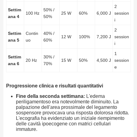
2
Settim
50% /
100 Hz
25 W
60%
6,000 J
session
ana 4
50%
i
2
Settim
Contin
40% /
12 W
100%
7,200 J
session
ana 5
uo
60%
i
1
Settim
30% /
20 Hz
15 W
50%
4,500 J
session
ana 6
70%
e
Progressione clinica e risultati quantitativi
Fine della seconda settimana:
L'edema
periligamentoso era notevolmente diminuito. La
palpazione dell'area prossimale del legamento
sospensore provocava una risposta dolorosa ridotta.
L'ecografia ha evidenziato un iniziale riempimento
delle cavità ipoecogene con matrici cellulari
immature.