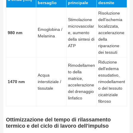
bersaglio
principale
desmite
Risoluzione
Stimolazione
dell'ischemia
microvascolar
localizzata,
Emoglobina /
980 nm
e, aumento
accelerazione
Melanina
della sintesi di
della
ATP
riparazione
dei tessuti
Riduzione
Rimodellamen
dell'edema
to della
Acqua
essudativo,
matrice,
1470 nm
interstiziale /
rimodellament
accelerazione
tissutale
o del tessuto
del drenaggio
cicatriziale
linfatico
fibroso
Ottimizzazione del tempo di rilassamento
termico e del ciclo di lavoro dell'impulso