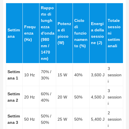
Rappo
rto di
lungh
Ciclo
Totale
Potenz
Energi
Frequ
ezza
di
sessio
Settim
a di
a della
enza
d'onda
funzio
ni
ana
picco
sessio
(Hz)
(980
namen
settim
(W)
ne (J)
nm /
to (%)
anali
1470
nm)
3
Settim
70% /
10 Hz
15 W
40%
3,600 J
session
ana 1
30%
i
3
Settim
60% /
20 Hz
20 W
50%
4,500 J
session
ana 2
40%
i
2
Settim
50% /
50 Hz
25 W
50%
5,400 J
session
ana 3
50%
i